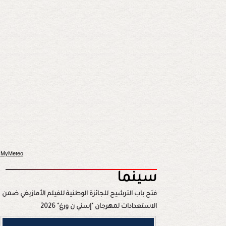
MyMeteo
سينما
فتح باب الترشيح للجائزة الوطنية للفيلم الأمازيغي ضمن
الاستعدادات لمهرجان "إسني ن ورغ" 2026