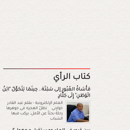
كتاب الرأي
مَأْسَاةُ العُبُورِ إلى سَبْتَة.. حِينَمَا يَتَحَوَّلُ "ابْنُ
الْوَطَنِ" إِلَى جَلَّادٍ
العلم الإلكترونية - بقلم عبد القادر
خولاني تظلّ الهجرة في جوهرها
رحلةً بحثاً عن الأمل، يركب فيها
الشباب