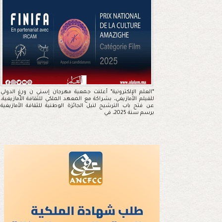
*العلم الإلكترونية* أعلنت جمعية مهرجان إسني ن ورغ الدولي
للفيلم الأمازيغي، بشراكة مع المعهد الملكي للثقافة الأمازيغية،
عن فتح باب الترشيح لنيل الجائزة الوطنية للثقافة الأمازيغية
برسم سنة 2025، في