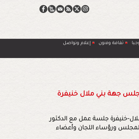
جيا
ﺛﻘﺎﻓﺔ وﻓﻧون
إعلام وتواصل
مجلس جهة بني ملال خنيفرة
ال-خنيفرة جلسة عمل مع الدكتور
ب المجلس ورؤساء اللجان وأعضاء