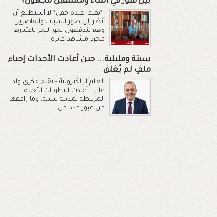
بين قبور في الماء ومستقبل مجهول؟
*بقلم: عبده حقي* لا أستطيع أن
أنظر إلى صور الشباب والقاصرين
وهم يندفعون نحو البحر باعتبارها
مجرد مشاهد عابرة
سبتة ومليلية... حين أعادت الأحداث إحياء
ملفٍ لم يُغلق
العلم الإلكترونية - بقلم فكري ولد
علي أعادت التطورات الأخيرة
المرتبطة بمدينة سبتة، وما رافقها
من عبور عدد من