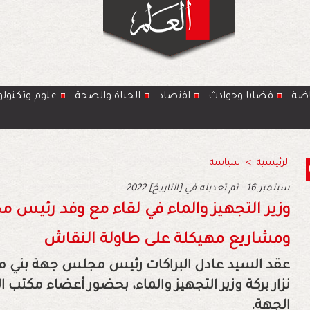
اضة
قضايا وحوادث
اﻗﺗﺻﺎد
الحياة والصحة
ﻋﻠوم وتكنولو
الرئيسية
>
سياسة
2022 سبتمبر 16 - تم تعديله في [التاريخ]
وزير التجهيز والماء في لقاء مع وفد رئيس 
ومشاريع مهيكلة على طاولة النقاش
عقد السيد عادل البراكات رئيس مجلس جهة بني مل
نزار بركة وزير التجهيز والماء، بحضور أعضاء مكت
الجهة.