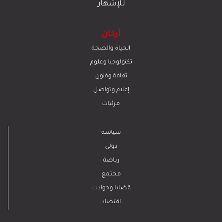
للإشهار
أركان
الحياة والصحة
تكنولوجيا وعلوم
ﺛﻘﺎﻓﺔ وﻓﻧون
إعلام وتواصل
مرئيات
سياسة
دولي
رياضة
مجتمع
قضايا وحوادث
اقتصاد