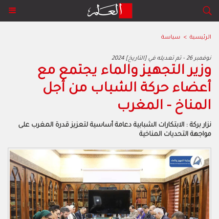
الرئيسية
>
سياسة
2024 نوفمبر 26 - تم تعديله في [التاريخ]
وزير التجهيز والماء يجتمع مع
أعضاء حركة الشباب من أجل
المناخ - المغرب
نزار بركة : الابتكارات الشبابية دعامة أساسية لتعزيز قدرة المغرب على
مواجهة التحديات المناخية