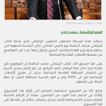
النائب البرلماني محمد الحافظ
العلم الإلكترونية - سمير زرادي
شكلت هذه الرسالة مضمون التعقيب الإضافي الذي قدمه النائب
البرلماني محمد الحافظ يوم الاثنين الماضي خلال الجلسة الشفوية التي
ساهم فيها وزير الفلاحة والصيد البحري وتناول فيها عددا من المواضيع
من ضمنها الأقطاب الفلاحية الصناعية.
وفي هذا السياق أفاد النائب البرلماني محمد الحافظ أن الموضوع تكرر
طرحه مرارا داخل قبة البرلمان قصد الترافع عن حق إقليم سيدي قاسم
في احتضان المنطقة الفلاحية الصناعية، بدليل أن مقترح الأقطاب
الصناعية خرج في 2009 ولم ير النور بالنسبة لمنطقة الغرب أو جهة
الرباط على العموم.
وتابع بأنه من الضروري استحضار المعايير التي تؤطر هذا المشروع،
والأخذ في الاعتبار مبدأ القرب من المنتجين، معلنا أن الأرقام بالنسبة
لإقليم سيدي قاسم ومعه إقليم سيدي سليمان تتكلم عن نفسها على
هذا المستوى.