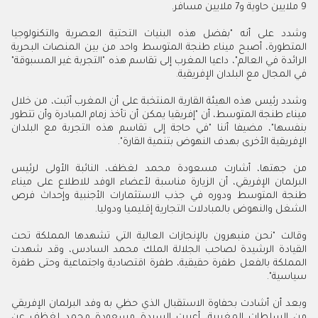
9 ملايين حاوية و7 ملايين مسافر.
وشدد على أنه "بفضل هذه البنيات التحتية العصرية والتكنولوجيا
المتطورة، أصبح ميناء طنجة المتوسط واحد من بين المنصات البحرية
الرائدة في العالم"، داعيا المغرب إلى تقاسم هذه "التجربة غير المسبوقة"
في المجال مع البلدان الإفريقية.
وشدد رئيس هذه الهيئة القارية المنتخبة على أن المغرب أثبت، من خلال
ميناء طنجة المتوسط، أن "إفريقيا يمكن أن تأخذ زمام المبادرة وأن تتطور
بنفسها"، مضيفا أننا "في حاجة إلى تقاسم هذه التجربة مع البلدان
الإفريقية الأخرى بهدف النهوض بتنمية القارة".
من جهتها، أشارت مسعودة محمد لغظف، النائبة الأولى لرئيس
البرلمان الإفريقي، أن الزيارة مناسبة لأعضاء الوفد للاطلاع على ميناء
طنجة المتوسط ودوره في جذب الاستثمارات الأجنبية وإحداث فرص
الشغل والنهوض بالمبادلات التجارية إقليميا ودوليا.
وقالت "نحن منبهرون بالإنجازات العالية التي تشهدها المملكة تحت
القيادة الرشيدة لصاحب الجلالة الملك محمد السادس، وقد شهدت
المملكة بالفعل طفرة حقيقية، طفرة اقتصادية واجتماعية وحتى طفرة
سياسية".
وبعد أن أشادت بحفاوة الاستقبال الذي حظي به وفد البرلمان الإفريقي
من السلطات المغربية، أعربت السيدة مسعودة محمد لغظف عن