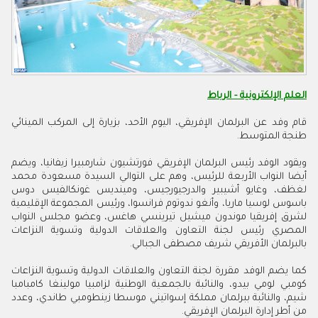
العلم الإلكترونية - الرباط
قام وفد عن البرلمان الإفريقي، اليوم الأحد، بزيارة إلى المركب المينائي
طنجة المتوسط.
ويقود الوفد رئيس البرلمان الإفريقي فورتشيون شارمبيرا زيفانيا، ويضم
أيضا النواب الأربعة للرئيس، وهم على التوالي السيدة مسعودة محمد
لغظف، وغايو أشيبير والدرجيورجيس، ومينديس غونكالفيس دوس
باسوس لوسيا ماريا، وأنغو ندوتوم فرانسوا، ورئيس المجموعة الإقليمية
لشرق إفريقيا موندون ميشيل تيرينسي هاغس، وعضو مجلس النواب
المصري رئيس لجنة التعاون والعلاقات الدولية وتسوية النزاعات
بالبرلمان الأفريقي شريف مصطفى الجبالي.
كما يضم الوفد مقررة لجنة التعاون والعلاقات الدولية وتسوية النزاعات
كومبي لومي بيدو، والنائبة بالجمعية الوطنية لزامبيا مولينغا كامبامبا
شيم، والنائبة ببرلمان مملكة إسواتيني موسطا زينطومبي طاندي، وعدد
من أطر إدارة البرلمان الإفريقي.