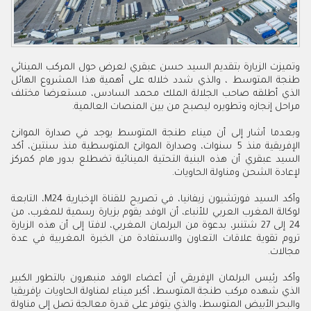
وتميزت الزيارة بتقديم السيد حسن عبقري لعرض حول المركب المينائي
طنجة المتوسط ، والذي شدد خلاله على أهمية هذا المشروع الهائل
الذي أطلقه صاحب الجلالة الملك محمد السادس، مستعرضا مختلف
مراحل إنجازه وتطويره ليصبح من بين المنصات العالمية.
وبعدما أشار إلى أن ميناء طنجة المتوسط يوجد في صدارة الموانئ
الإفريقية منذ 5 سنوات، وصدارة الموانئ المتوسطية منذ سنتين، أكد
السيد عبقري أن هذه البنية التحتية المينائية تضطلع بدور هام كمركز
لإعادة الشحن ومناولة الحاويات.
وأكد السيد فورتشيون زيفانيا، في تصريح للقناة الإخبارية
M24
، التابعة
لوكالة المغرب العربي للأنباء، أن الوفد يقوم بزيارة رسمية للمغرب، من
24 إلى 27 شتنبر، بدعوة من البرلمان المغربي، لافتا إلى أن هذه الزيارة
تروم تقوية علاقات التعاون والاستفادة من الخبرة المغربية في عدة
مجالات.
وأكد رئيس البرلمان الإفريقي أن أعضاء الوفد منبهرون بالتطور الكبير
الذي شهده مركب طنجة المتوسط، أكبر ميناء لمناولة الحاويات بإفريقيا
والبحر الأبيض المتوسط، والذي يتوفر على قدرة معالجة تصل إلى مناولة