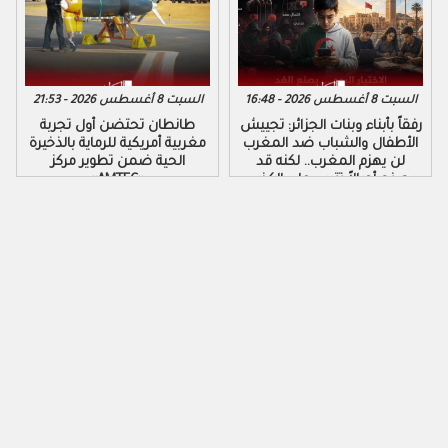
السبت 8 أغسطس 2026 - 16:48
السبت 8 أغسطس 2026 - 21:53
رفقاً بأبناء وبنات الجزائر: تجييش
طانطان تحتضن أول تجربة
الأطفال والشباب ضد المغرب
مغربية أمريكية للرماية بالذخيرة
لن يهزم المغرب.. لكنه قد
الحية ضمن تطوير مركز
يصنع أجيالاً تتربى على الكذب
«AMTEC»
والكراهية والتزوير