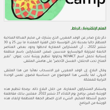
العلم الإلكترونية - الرباط
ذكر بلاغ صادر عن الوفد المغربي الذي يشارك في مخيم العدالة المناخية
المنظم حاليا بمدينة نابل التونسية خلال الفترة الممتدة ما بين 25 و 30
شتنبر 2022، ، أن المشاركين المغاربة لاحظوا وجود بعض العناصر
التابعة لمرتزقة البوليساريو مندسين ضمن المشاركين باسم منظمة
إسبانية تحمل اسم NOVACT وحاولوا تنظيم ورشة تحت عنوان: "تغير
المناخ تحت الاحتلال- الغسل الأخضر" على هامش الملتقى.
وقال البلاغ، إن الوفد المغربي قرر الانسحاب نهائيا من هذا الملتقى
الدولي، لما يكتسي هذا الموضوع من حساسية قصوى تمس الوحدة
الترابية للمملكة.
واستنكر المشاركون المغاربة، من خلال البلاغ ذاته، برمجة تنظيم هذه
الورشة ضمن برنامج يوم الثلاثاء 27 شتنبر 2022، معلنين بذلك مقاطعة
جميع أنشطة المخيم، الشيء الذي اضطر الجهة المنظمة لإلغاء هذه
الورشة من البرنامج.