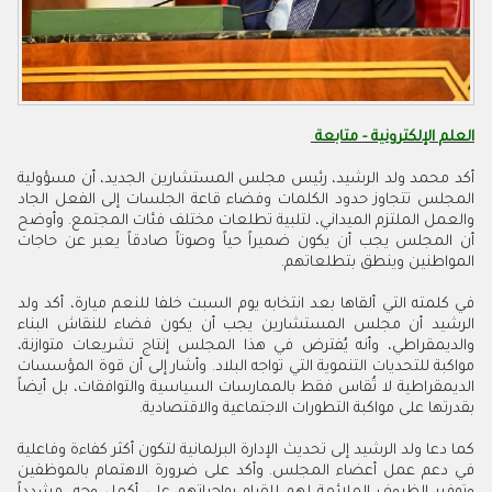
العلم الإلكترونية - متابعة
أكد محمد ولد الرشيد، رئيس مجلس المستشارين الجديد، أن مسؤولية
المجلس تتجاوز حدود الكلمات وفضاء قاعة الجلسات إلى الفعل الجاد
والعمل الملتزم الميداني، لتلبية تطلعات مختلف فئات المجتمع. وأوضح
أن المجلس يجب أن يكون ضميراً حياً وصوتاً صادقاً يعبر عن حاجات
المواطنين وينطق بتطلعاتهم.
في كلمته التي ألقاها بعد انتخابه يوم السبت خلفا للنعم ميارة، أكد ولد
الرشيد أن مجلس المستشارين يجب أن يكون فضاء للنقاش البناء
والديمقراطي، وأنه يُفترض في هذا المجلس إنتاج تشريعات متوازنة،
مواكبة للتحديات التنموية التي تواجه البلاد. وأشار إلى أن قوة المؤسسات
الديمقراطية لا تُقاس فقط بالممارسات السياسية والتوافقات، بل أيضاً
بقدرتها على مواكبة التطورات الاجتماعية والاقتصادية.
كما دعا ولد الرشيد إلى تحديث الإدارة البرلمانية لتكون أكثر كفاءة وفاعلية
في دعم عمل أعضاء المجلس. وأكد على ضرورة الاهتمام بالموظفين