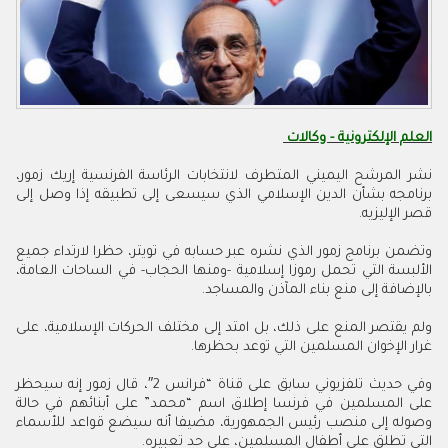
العلم الإلكترونية - وكالات
نشر المرشح اليميني المتطرف لانتخابات الرئاسة الفرنسية إريك زمور،
برنامجه بشأن الدين الإسلامي الذي سيسعى إلى تطبيقه إذا وصل إلى
قصر الإليزيه.
وتضمن برنامج زمور الذي نشره عبر حسابه في تويتر، حظرا لارتداء جميع
الألبسة التي تحمل رموزا إسلامية -ومنها الحجاب- في الساحات العامة،
بالإضافة إلى منع بناء المآذن والمساجد.
ولم يقتصر المنع على ذلك، بل امتد إلى مختلف الحركات الإسلامية، على
غرار الإخوان المسلمين التي توعد بحظرها.
وفي حديث تلفزيوني سابق على قناة “فرانس 2″، قال زمور إنه سيحظر
على المسلمين في فرنسا إطلاق اسم “محمد” على أبنائهم في حالة
وصوله إلى منصب رئيس الجمهورية، مضيفا أنه سيضع قواعد للأسماء
التي تطلق على أطفال المسلمين، على حد تعبيره.