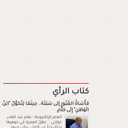
كتاب الرأي
مَأْسَاةُ العُبُورِ إلى سَبْتَة.. حِينَمَا يَتَحَوَّلُ "ابْنُ
الْوَطَنِ" إِلَى جَلَّادٍ
العلم الإلكترونية - بقلم عبد القادر
خولاني تظلّ الهجرة في جوهرها
رحلةً بحثاً عن الأمل، يركب فيها