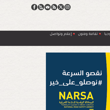
جيا
ﺛﻘﺎﻓﺔ وﻓﻧون
إعلام وتواصل