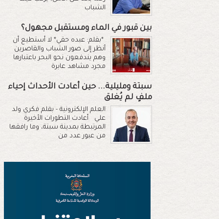
الشباب
بين قبور في الماء ومستقبل مجهول؟
*بقلم: عبده حقي* لا أستطيع أن
أنظر إلى صور الشباب والقاصرين
وهم يندفعون نحو البحر باعتبارها
مجرد مشاهد عابرة
سبتة ومليلية... حين أعادت الأحداث إحياء
ملفٍ لم يُغلق
العلم الإلكترونية - بقلم فكري ولد
علي أعادت التطورات الأخيرة
المرتبطة بمدينة سبتة، وما رافقها
من عبور عدد من