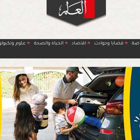
اضة
قضايا وحوادث
اﻗﺗﺻﺎد
الحياة والصحة
ﻋﻠوم وتكنولو