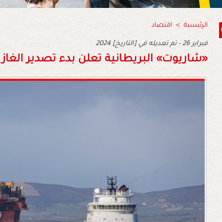
الرئيسية
>
اقتصاد
2024 فبراير 26 - تم تعديله في [التاريخ]
«‬شاريوت»‬‭ ‬البريطانية‭ ‬تعلن‭ ‬بدء‭ ‬تصدير‭ ‬الغاز‭ ‬من‭ ‬ساحل‭ ‬العرائش‭