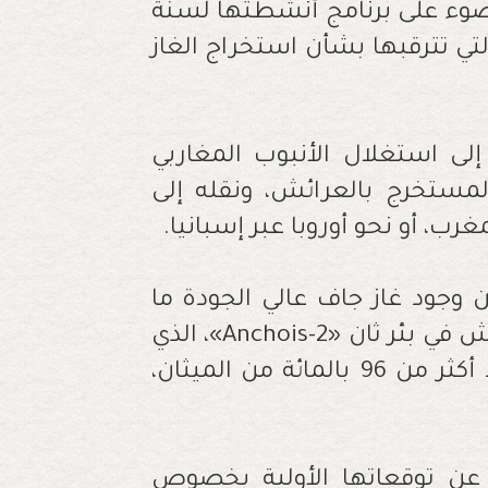
وء على برنامج أنشطتها لسنة
 التي تترقبها بشأن استخراج الغاز
لى استغلال الأنبوب المغاربي
لمستخرج بالعرائش، ونقله إلى
رب، أو نحو أوروبا عبر إسبانيا
.
وجود غاز جاف عالي الجودة ما
في بئر ثان «
Anchois-2
»، الذي
يحتوي على كميات هائلة من الغاز مع وجود أكثر من 96 بالمائة من الميثان،
ن توقعاتها الأولية بخصوص