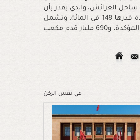
 ساحل العرائش، والذي يقدر بأن
تتعدى 1 تريليون قدم مكعب، بما يمثل زيادة قدرها 148 في المائة، وتشمل
361 مليار قدم مكعب من الموارد الطبيعية المؤكدة، و690 مليار قدم مكعب
في نفس الركن