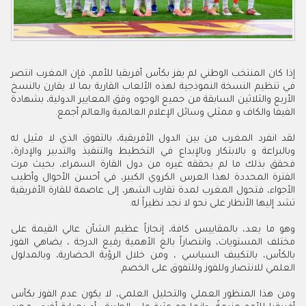
‬الفيفا‭ ‬والكاف‭ ‬و‭ ‬ممثلي‭ ‬وسائل‭ ‬الإعلام‭ ‬العالمية‭ ‬والعالم‭ ‬أجمع‭ .‬
‬تشد‭ ‬إليها‭ ‬الأنظار‭ ‬على‭ ‬نحو‭ ‬لا‭ ‬نجد‭ ‬نظيراً‭ ‬له.
‬العلمي‭ ‬للانتصار‭ ‬وللفوز‭ ‬وللتفوق‭ ‬على‭ ‬الخصم‭.‬