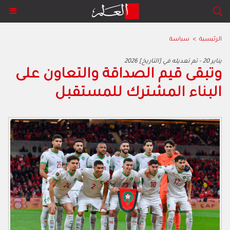
الرئيسية
>
سياسة
2026 يناير 20 - تم تعديله في [التاريخ]
‬البناء‭ ‬المشترك‭ ‬للمستقبل