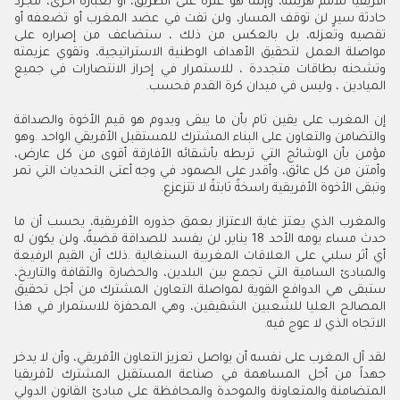
‬الميادين‭ ‬،‭ ‬وليس‭ ‬في‭ ‬ميدان‭ ‬كرة‭ ‬القدم‭ ‬فحسب‭.‬
‬وتبقى‭ ‬الأخوة‭ ‬الأفريقية‭ ‬راسخةً‭ ‬ثابتةً‭ ‬لا‭ ‬تتزعزع.‭
‬الاتجاه‭ ‬الذي‭ ‬لا‭ ‬عوج‭ ‬فيه‭.‬