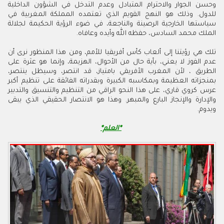
‬الملك‭ ‬محمد‭ ‬السادس،‭ ‬حفظه‭ ‬الله‭ ‬وأيده‭ ‬وعافاه.‭
‬ويدوم‭ .‬
*العلم*