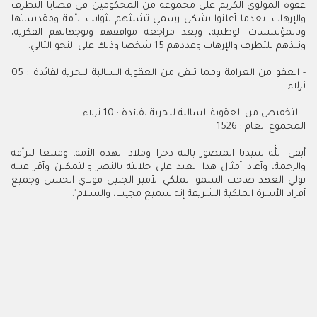
عفوه المولوي الكريم على مجموعة من المحكومين في قضايا التطرف
والإرهاب، بعدما أعلنوا بشكل رسمي تشبثهم بثوابت الأمة ومقدساتها
وبالمؤسسات الوطنية، وبعد مراجعة مواقفهم وتوجهاتهم الفكرية،
ونبذهم للتطرف والإرهاب وعددهم 15 شخصا وذلك على النحو التالي:
- العفو من الغرامة ومما تبقى من العقوبة السالبة للحرية لفائدة : 05
نزلاء.
- التخفيض من العقوبة السالبة للحرية لفائدة : 10 نزلاء.
المجموع العام : 1526
أبقى الله سيدنا المنصور بالله ذخرا وملاذا لهذه الأمة، ومنبعا للرأفة
والرحمة، وأعاد أمثال هذا العيد على جلالته بالنصر والتمكين وأقر عينه
بولي العهد صاحب السمو الملكي الأمير الجليل مولاي الحسن وجميع
أفراد الأسرة الملكية الشريفة إنه سميع مجيب، والسلام".