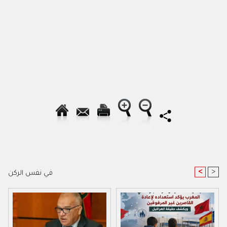
<
>
في نفس الركن