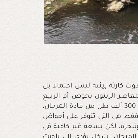
وث كارثة بيئية ليس احتمالا بل
عاصر الزيتون بحوض أم الربيع
الذي يصل إلى 2000 وحدة مع قذف كميات 300 ألف طن من مادة المرجان،
العصر فقط هي التي تتوفر على أحواض
تبخره، لكن بسعة غير كافية في
المرجان بشكل يؤدي إلى تلويث