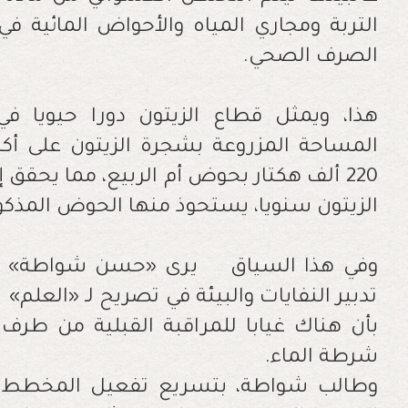
التربة ومجاري المياه والأحواض المائية 
الصرف الصحي
.
هذا، ويمثل قطاع الزيتون دورا حيويا في
المساحة المزروعة بشجرة الزيتون على أكث
الزيتون سنويا، يستحوذ منها الحوض المذكور على 500
وفي هذا السياق يرى «حسن شواطة» رئي
تدبير النفايات والبيئة في تصريح لـ «العلم
بأن هناك غيابا للمراقبة القبلية من طرف
شرطة الماء
.
وطالب شواطة، بتسريع تفعيل المخطط ال