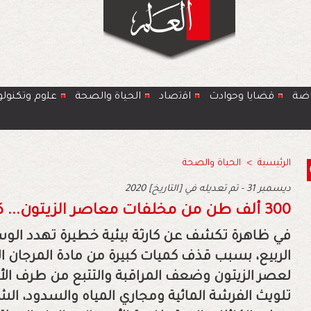
اضة
قضايا وحوادث
اﻗﺗﺻﺎد
الحياة والصحة
ﻋﻠوم وتكنولو
الرئيسية
>
الحياة والصحة
2020 ديسمبر 31 - تم تعديله في [التاريخ]
300 ألف طن من مخلفات معاصر الزيتون... كارثة بيئية تنذر بخطر حقيقي
في ظاهرة تكشف عن كارثة بيئية خطيرة تهدد ا
الربيع، بسبب قذف كميات كبيرة من مادة المرجان
لعصر الزيتون وضعف المراقبة والتتبع من طرف الأج
تلويث الفرشة المائية ومجاري المياه والسدود، ال