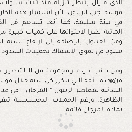
الذي مازال ينتظر تنزيله منذ ثلاث سنوات،
موسم جني الزيتون، لأن استمرار هذه الكار
في بيئة سليمة، كما أنها تساهم في ال
المائية نظرا لاحتوائها على كميات كبيرة 
ومن الفينول بالإضافة إلى ارتفاع نسبة 
سنويا في نفوق الأسماك بحقينات السدود وا
ومن جانب آخر، عبر مجموعة من الناشطين ف
من هذه الآفة التي تتكرر كل سنة خلال موس
السائلة لمعاصر الزيتون ” المرجان ” في غي
الظاهرة، ورغم الحملات التحسيسية تبقى 
بمادة المرجان قائمة
.