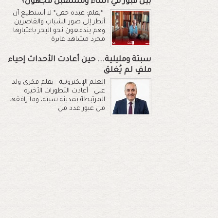
بين قبور في الماء ومستقبل مجهول؟
*بقلم: عبده حقي* لا أستطيع أن
أنظر إلى صور الشباب والقاصرين
وهم يندفعون نحو البحر باعتبارها
مجرد مشاهد عابرة
سبتة ومليلية... حين أعادت الأحداث إحياء
ملفٍ لم يُغلق
العلم الإلكترونية - بقلم فكري ولد
علي أعادت التطورات الأخيرة
المرتبطة بمدينة سبتة، وما رافقها
من عبور عدد من