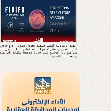
*العلم الإلكترونية* أعلنت جمعية مهرجان إسني ن ورغ الدولي
للفيلم الأمازيغي، بشراكة مع المعهد الملكي للثقافة الأمازيغية،
عن فتح باب الترشيح لنيل الجائزة الوطنية للثقافة الأمازيغية
برسم سنة 2025، في