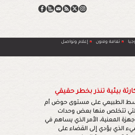
جيا
ﺛﻘﺎﻓﺔ وﻓﻧون
إعلام وتواصل
لوسط الطبيعي على مستوى حوض أم
 التي تتخلص منها بعض وحدات
هزة المعنية، الأمر الذي يساهم في
شيء الذي يؤدي إلى القضاء على