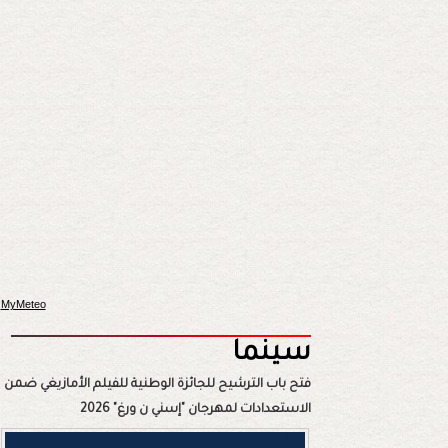
MyMeteo
سينما
فتح باب الترشيح للجائزة الوطنية للفيلم الأمازيغي ضمن
الاستعدادات لمهرجان "إسني ن ورغ" 2026