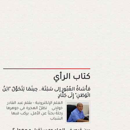
كتاب الرأي
مَأْسَاةُ العُبُورِ إلى سَبْتَة.. حِينَمَا يَتَحَوَّلُ "ابْنُ
الْوَطَنِ" إِلَى جَلَّادٍ
العلم الإلكترونية - بقلم عبد القادر
خولاني تظلّ الهجرة في جوهرها
رحلةً بحثاً عن الأمل، يركب فيها
الشباب