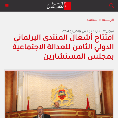
الرئيسية
>
سياسة
2024 فبراير 19 - تم تعديله في [التاريخ]
افتتاح أشغال المنتدى البرلماني
الدولي الثامن للعدالة الاجتماعية
بمجلس المستشارين