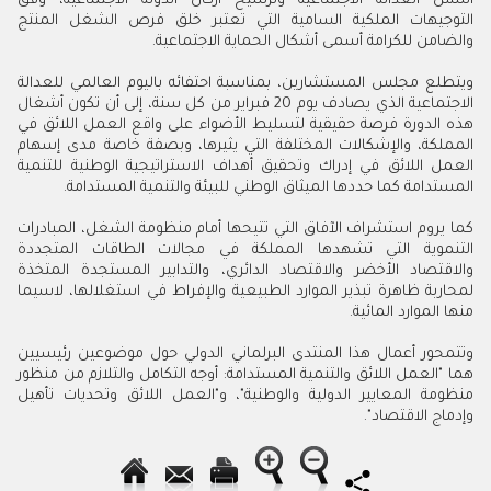
أسس العدالة الاجتماعية وترسيخ أركان الدولة الاجتماعية، وفق
التوجيهات الملكية السامية التي تعتبر خلق فرص الشغل المنتج
والضامن للكرامة أسمى أشكال الحماية الاجتماعية.
ويتطلع مجلس المستشارين، بمناسبة احتفائه باليوم العالمي للعدالة
الاجتماعية الذي يصادف يوم 20 فبراير من كل سنة، إلى أن تكون أشغال
هذه الدورة فرصة حقيقية لتسليط الأضواء على واقع العمل اللائق في
المملكة، والإشكالات المختلفة التي يثيرها، وبصفة خاصة مدى إسهام
العمل اللائق في إدراك وتحقيق أهداف الاستراتيجية الوطنية للتنمية
المستدامة كما حددها الميثاق الوطني للبيئة والتنمية المستدامة.
كما يروم استشراف الآفاق التي تتيحها أمام منظومة الشغل، المبادرات
التنموية التي تشهدها المملكة في مجالات الطاقات المتجددة
والاقتصاد الأخضر والاقتصاد الدائري، والتدابير المستجدة المتخذة
لمحاربة ظاهرة تبذير الموارد الطبيعية والإفراط في استغلالها، لاسيما
منها الموارد المائية.
وتتمحور أعمال هذا المنتدى البرلماني الدولي حول موضوعين رئيسيين
هما "العمل اللائق والتنمية المستدامة: أوجه التكامل والتلازم من منظور
منظومة المعايير الدولية والوطنية"، و"العمل اللائق وتحديات تأهيل
وإدماج الاقتصاد".