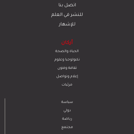
اتصل بنا
للنشر في العلم
للإشهار
أركان
الحياة والصحة
تكنولوجيا وعلوم
ﺛﻘﺎﻓﺔ وﻓﻧون
إعلام وتواصل
مرئيات
سياسة
دولي
رياضة
مجتمع