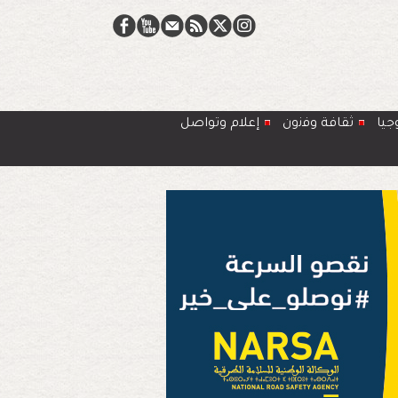
جيا
ﺛﻘﺎﻓﺔ وﻓﻧون
إعلام وتواصل