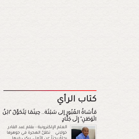
كتاب الرأي
مَأْسَاةُ العُبُورِ إلى سَبْتَة.. حِينَمَا يَتَحَوَّلُ "ابْنُ
الْوَطَنِ" إِلَى جَلَّادٍ
العلم الإلكترونية - بقلم عبد القادر
خولاني تظلّ الهجرة في جوهرها
رحلةً بحثاً عن الأمل، يركب فيها