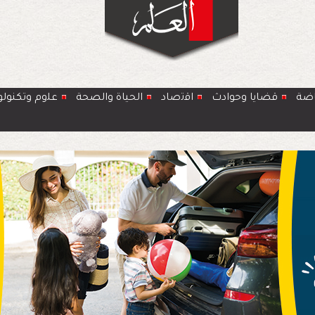
اضة
قضايا وحوادث
اﻗﺗﺻﺎد
الحياة والصحة
ﻋﻠوم وتكنولو