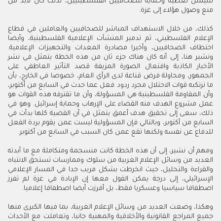
سيمثل تغطية وحماية للصحافيين الفلسطينيين، لذلك كان لابد من
منع وصول هؤلاء إلى غزة.
كذلك، من خلال الاستهداف المباشر للصحافيين والعاملين في قطاع
الإعلام الفلسطيني، ثم تدمير المنشآت الإعلامية الفلسطينية، وأيضا
اختطاف الصحافيين، وأخيرا مصادرة المعدات والتجهيزات الإعلامية.
ونشير هنا، إلى أنه كان هناك جزء ثان من هذه الخطة يتمثل في نشر
الأخبار الكاذبة وافتعال الصورة المزيفة قصد التأثير العاطفي على
الجمهور، ومحاولة فرض قناعة لدى الرأي العام، خصوصا في الخارج، بأن
ما ترتكبه قوات الاحتلال مجرد ردود فعل عما حدث في السابع من أكتوبر،
وأن المقاومة الفلسطينية هي المسؤولة، وأن ما تقترفه هذه القوات هو
عمل مشروع الهدف منه القضاء على الإرهاب وحماية إسرائيل. وهو في
ذلك، سعى إلى تحقيق هدف أعمق يتمثل في أن القضية كلها بدأت في
السابع من أكتوبر، وبالتالي فإن المسؤولية ليست عمن يقوم بردة الفعل
للدفاع عن نفسه ولكنها تقع عمن كان السبب في السابع من أكتوبر.
ومهم أن نشير، إلى أن هذه الخطة كانت منسجمة ومتكاملة مع ما أبدته
العديد من وسائل الإعلام الغربية من سلوك وممارسات تستحق الانتباه
والقراءة والتحليل، حيث انخرطت بشكل مريب جدا في المسار الإعلامي
الإسرائيلي، إلى درجة يمكن القول معها إن الإبادة في غزة لم تفرز
اصطفافا سياسيا وعسكريا فقط، بل أفرزت أيضا اصطفافا إعلاميا.
وهكذا، وضعت العديد من وسائل الإعلام الغربية، بما فيها الكبرى منها
جميع المراجع القانونية والأخلاقية والمهنية جانبا، وتعاملت مع الأحداث