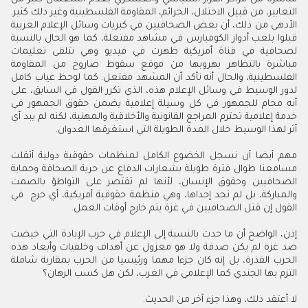
التعابير، من قبيل الاحتلال، الجرائم، المقاومة الفلسطينية وغير ذلك كثير.
الأدهى من ذلك، أن بعض الصحافيين في كبريات وسائل الإعلام الغربية
قبلوا بلعب أدوار الكومبارس في مشاهد مفتعلة، كما هو الحال بالنسبة
لصحافية في قناة أمريكية ظهرت في فيديو وهي تتلقى تعليمات
مباشرة بالتظاهر بهروبها من موقع سقوط صاروخ من المقاومة
الفلسطينية، والحال أنه تأكد أن المشهد مفتعل. كما لوحظ غياب كامل
لدور الوسيط في وسائل الإعلام هذه، الذي تكرر القول في السابق، على
أنه محام للجمهور في كل وسيلة إعلامية يضمن حقوق الجمهور في
خدمة إعلامية تحترم المراجع القانونية والأخلاقية والمهنية، لكنه لم يبد أي
أثر لهذا الوسيط خلال المدة الطويلة التي استغرقها العدوان.
مهم أيضا أن نسجل الخضوع الكامل لمنظمات حقوقية دولية أثقلت
مسامعنا طوال فترة طويلة بشعارات الدفاع عن حرية الصحافة وحماية
الصحافيين وحقوق الإنسان، لأنها لم تقتصر على التواطؤ بالصمت
والمباركة، بل لم تجد إحداها، وهي منظمة حقوقية أمريكية، أي حرج في
القول إن قتل الصحافيين في غزة يتم خارج أوقات العمل.
إذن، الواضح أن ما حدث بالنسبة إلى الإعلام في حرب الإبادة التي خيضت
ضد غزة لم يكن صدفة ولا هو معزول عن أهداف وخلفيات وأبعاد هذه
الحرب القذرة، بل إنه كان جزءا مهما ورئيسيا من الحرب بمقاربة شاملة
التزم بها الجندي كما الإعلامي في الغرب، لكن هل كسب الرهان؟
لا أعتقد ذلك، وهذا جزء آخر من الحديث.