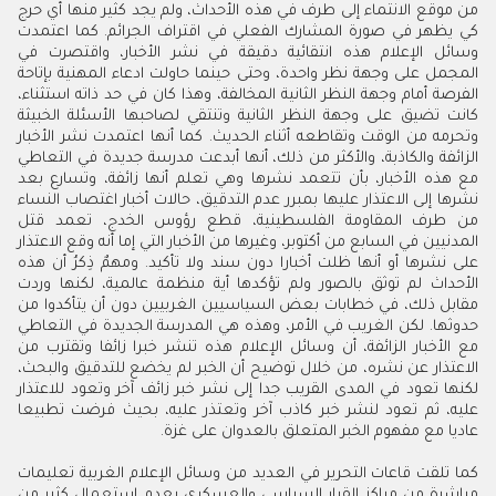
من موقع الانتماء إلى طرف في هذه الأحداث، ولم يجد كثير منها أي حرج
كي يظهر في صورة المشارك الفعلي في اقتراف الجرائم. كما اعتمدت
وسائل الإعلام هذه انتقائية دقيقة في نشر الأخبار، واقتصرت في
المجمل على وجهة نظر واحدة، وحتى حينما حاولت ادعاء المهنية بإتاحة
الفرصة أمام وجهة النظر الثانية المخالفة، وهذا كان في حد ذاته استثناء،
كانت تضيق على وجهة النظر الثانية وتنتقي لصاحبها الأسئلة الخبيثة
وتحرمه من الوقت وتقاطعه أثناء الحديث. كما أنها اعتمدت نشر الأخبار
الزائفة والكاذبة، والأكثر من ذلك، أنها أبدعت مدرسة جديدة في التعاطي
مع هذه الأخبار، بأن تتعمد نشرها وهي تعلم أنها زائفة، وتسارع بعد
نشرها إلى الاعتذار عليها بمبرر عدم التدقيق، حالات أخبار اغتصاب النساء
من طرف المقاومة الفلسطينية، قطع رؤوس الخدج، تعمد قتل
المدنيين في السابع من أكتوبر، وغيرها من الأخبار التي إما أنه وقع الاعتذار
على نشرها أو أنها ظلت أخبارا دون سند ولا تأكيد. ومهمٌ ذِكرُ أن هذه
الأحداث لم توثق بالصور ولم تؤكدها أية منظمة عالمية، لكنها وردت
مقابل ذلك، في خطابات بعض السياسيين الغربيين دون أن يتأكدوا من
حدوثها. لكن الغريب في الأمر، وهذه هي المدرسة الجديدة في التعاطي
مع الأخبار الزائفة، أن وسائل الإعلام هذه تنشر خبرا زائفا وتقترب من
الاعتذار عن نشره، من خلال توضيح أن الخبر لم يخضع للتدقيق والبحث،
لكنها تعود في المدى القريب جدا إلى نشر خبر زائف آخر وتعود للاعتذار
عليه، ثم تعود لنشر خبر كاذب آخر وتعتذر عليه، بحيث فرضت تطبيعا
عاديا مع مفهوم الخبر المتعلق بالعدوان على غزة.
كما تلقت قاعات التحرير في العديد من وسائل الإعلام الغربية تعليمات
مباشرة من مراكز القرار السياسي والعسكري بعدم استعمال كثير من