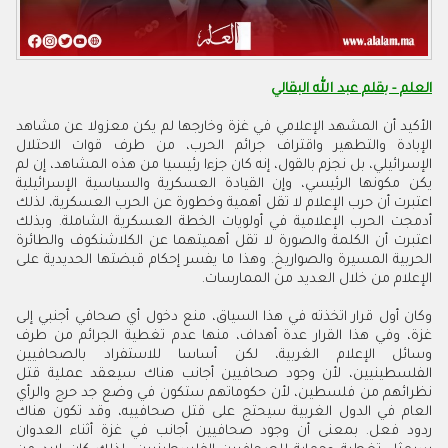
العلم - بقلم عبد الله البقالي
الأكيد أن المشهد الإعلامي في غزة وخارجها لم يكن معزولا عن مشاهد
الإبادة والتطهير واقتراف جرائم الحرب، من طرف قوات الاحتلال
الإسرائيلي، بل نجزم بالقول، إنه كان جزءا رئيسيا من هذه المشاهد، إن لم
يكن مكونها الرئيسي، وإن القيادة العسكرية والسياسية الإسرائيلية
اعتبرت أن حرب الإعلام لا تقل أهمية وخطورة عن الحرب العسكرية، لذلك
أدمجت الحرب الإعلامية في أولويات الخطة العسكرية الشاملة. وبذلك
اعتبرت أن الكلمة والصورة لا تقل أهميتهما عن الكلاشنكوف والطائرة
الحربية المسيرة والصواريخ. وهذا ما يفسر إحكام قبضتها الحديدية على
الإعلام من خلال العديد من الممارسات.
وكان أول قرار اتخذته في هذا السياق، منع دخول أي صحافي أجنبي إلى
غزة، وفي هذا القرار عدة أهداف، منها عدم تغطية الجرائم من طرف
وسائل الإعلام الغربية، لكن أساسا للاستفراد بالصحافيين
الفلسطينيين، لأن وجود صحافيين أجانب هناك سيعقد عملية قتل
نظرائهم من فلسطين، لأن حكوماتهم ستكون في وضع جد حرج والرأي
العام في الدول الغربية سيحتج على قتل صحافييه، وقد تكون هناك
ردود فعل. بمعنى أن وجود صحافيين أجانب في غزة أثناء العدوان