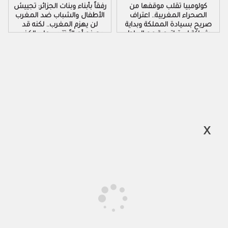
كولومبيا تقلب موقفها من
رفقاً بأبناء وبنات الجزائر: تجييش
الصحراء المغربية.. اعتراف
الأطفال والشباب ضد المغرب
صريح بسيادة المملكة وبداية
لن يهزم المغرب.. لكنه قد
شراكة استراتيجية مع الرباط
يصنع أجيالاً تتربى على الكذب
والكراهية والتزوير