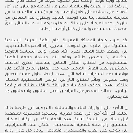
اللبنانية واجباً مؤكداً. ولذلك ضم المغرب صوته، في كلمته أمام القمة،
إلى بقية الدول العربية والإسلامية، ليعبر عن تضامنه مع لبنان، من أجل
الحفاظ على سيادته على كامل أراضيه، ودعم مؤسساته الدستورية في
ممارسة سلطتها، بما يعزز الوحدة اللبنانية. وينطوي هذا التضامن مع
لبنان في هذه المرحلة، على رسالة يعيها و يدركها الشعب اللبناني، الذي
اغتصبت منه سيادة دولته على كامل أراضيه الوطنية.
لقد عبرت كلمة المملكة المغربية أمام القمة العربية الإسلامية
المشتركة غير العادية، عن الموقف المغربي إزاء القضية الفلسطينية،
التي يضعها جلالة الملك، نصره الله، ضمن ثوابت السياسة الخارجية
المغربية، إذ خصص جلالته، وفقه الله، مساحة مهمة للقضية
الفلسطينية، في الخطاب الملكي السامي بمناسبة الذكرى الخامسة
والعشرين لعيد العرش المجيد، حيث جدد العاهل الكريم التأكيد على
مواصلة دعم المبادرات البناءة التي تهدف لإيجاد حلول عملية لتحقيق
وقف ملموس ودائم لإطلاق النار في الأراضي الفلسطينية المحتلة.
والتذكير بهذه المواقف المغربية حيال القضية الفلسطينية، أمام قمة
الرياض، فيه الرد المفحم على المزايدين الذين يحلمون ولا يعلمون ولا
هم يعملون.
إن التأكيد على الأولويات الملحة والمسلمات البديهية، التي طرحها جلالة
الملك، أعز الله أمره، في القمة العربية الإسلامية المشتركة المنعقدة
قبل سنة، في النسخة الثانية لهذه القمة، يؤكد أن الرؤية الملكية
المستنيرة والواضحة للقضية الفلسطينية، تشكل عماد الاستراتيجية
التي يتوجب على العرب والمسلمين، اعتمادها لإيجاد حل عادل ودائم