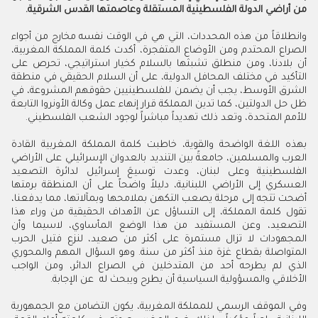
من أراضي الدولة الفلسطينية المستقلة وعاصمتها القدس الشرقية.
وانطلاقاً من هذه المحددات، التي هي في الوقت نفسه مخارج من أجواء
الصراع المحتدم ومن الأوضاع المتفجرة، أكدت كلمة المملكة المغربية،
أن بلادنا، ومن منطلق تشبثها بالسلام كخيار استراتيجي، تحرص على
التأكيد في مختلف المحافل الدولية، على أن السلام الحقيقي في منطقة
الشرق الأوسط، يجب أن يضمن للفلسطينيين حقوقهم المشروعة، في
ظل حل الدولتين، كما تدين المملكة قرار إنهاء عمل وكالة الأونروا التابعة
للأمم المتحدة، وتعد ذلك تهديداً مباشراً لوجود الشعب الفلسطيني.
بهذه اللغة الواضحة والقوية، خاطبت كلمة المملكة المغربية القادة
العرب والمسلمين، جامعةً بين التنديد بالعدوان الإسرائيلي على الأراضي
الفلسطينية وعلى لبنان، وعدت توسيعَ إسرائيل لدائرة التصعيد
العسكري إلى الأراضي اللبنانية، دليلاً واضحاً على أن المنطقة برمتها
أضحت تتجه إلى مرحلة يصعب التكهن بملامحها وبمآلاتها، مما يدفعنا،
تقول كلمة المملكة، إلى التساؤل عن الأهداف الحقيقية من وراء هذا
التصعيد، وعن المستفيد من هذا الوضع المأساوي، لاسيما وأن
المجهودات لا تزال مستمرة على أكثر من صعيد، لنزع فتيل الحرب
المتواصلة بقطاع غزة منذ أكثر من سنة. وهو السؤال المهم والمحوري
الذي لم يطرحه أحد من المتدخلين في الصراع الدائر، ومن الواجب
الأخلاقي والمسؤولية السياسية أن يطرح ويبحث له عن الإجابة.
وفي الموقف الرسمي للمملكة المغربية، يكون التضامن مع الجمهورية