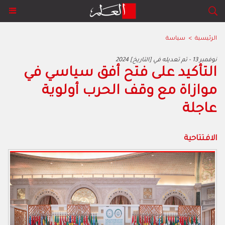
الرئيسية
>
سياسة
2024 نوفمبر 13 - تم تعديله في [التاريخ]
التأكيد على فتح أفق سياسي في
موازاة مع وقف الحرب أولوية
عاجلة
الافـتتاحية