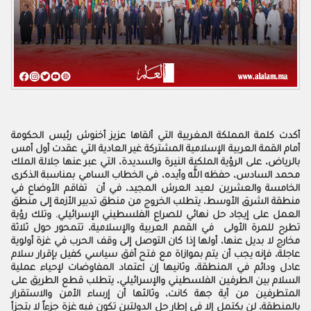
أكدت كلمة المملكة المغربية التي ألقاها عزيز أخنوش رئيس الحكومة
أمام القمة العربية الإسلامية المشتركة غير العادية التي عقدت أول أمس
بالرياض، على الرؤية الملكية النيرة والسديدة، التي عبر عنها جلالة الملك
محمد السادس، حفظه الله وأيده، في الخطاب السامي بمناسبة الذكرى
الخامسة والعشرين لعيد العرش المجيد، في أن تفاقم الأوضاع في
منطقة الشرق الأوسط، يتطلب الخروج من منطق تدبير الأزمة إلى منطق
العمل على إيجاد حل نهائي للصراع الفلسطيني الإسرائيلي. وتلك رؤية
تطرح للمرة الأولى في القمم العربية والإسلامية، تتمحور حول ثلاثة
مخارج لا بديل عنها، أولها إذا كان التوصل إلى وقف الحرب في غزة أولوية
عاجلة، فإنه يجب أن يتم بموازاة مع فتح أفق سياسي كفيل بإقرار سلام
عادل ودائم في المنطقة، وثانيها إن اعتماد المفاوضات لإحياء عملية
السلام بين الطرفين الفلسطيني والإسرائيلي، يتطلب قطع الطريق على
المتطرفين من أية جهة كانت، وثالثها أن إرساء الأمن والاستقرار
بالمنطقة، لن يكتمل إلا في إطار حل الدولتين تكون فيه غزة جزءاً لا يتجزأ