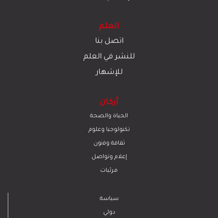
العلم
اتصل بنا
للنشر في العلم
للإشهار
أركان
الحياة والصحة
تكنولوجيا وعلوم
ﺛﻘﺎﻓﺔ وﻓﻧون
إعلام وتواصل
مرئيات
سياسة
دولي