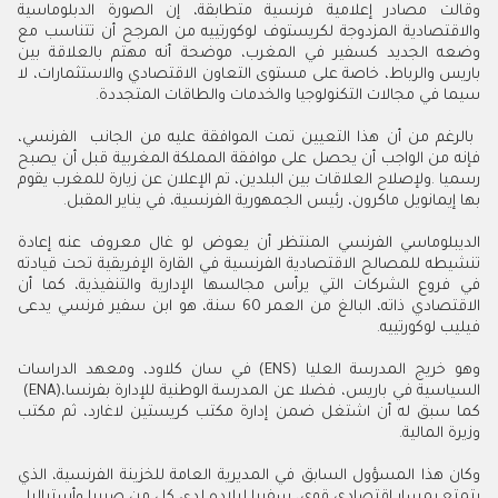
‬سيما‭ ‬في‭ ‬مجالات‭ ‬التكنولوجيا‭ ‬والخدمات‭ ‬والطاقات‭ ‬المتجددة‭.‬
‬بها‭ ‬إيمانويل‭ ‬ماكرون،‭ ‬رئيس‭ ‬الجمهورية‭ ‬الفرنسية،‭ ‬في‭ ‬يناير‭ ‬المقبل‭. ‬
‬فيليب‭ ‬لوكورتييه‭.‬
‬السياسية‭ ‬في‭ ‬باريس،‭ ‬فضلا‭ ‬عن‭ ‬المدرسة‭ ‬الوطنية‭ ‬للإدارة‭ ‬بفرنسا‭ (‬ENA‭)‬،‭
‬وزيرة‭ ‬المالية‭.‬
‬يتمتع‭ ‬بمسار‭ ‬اقتصادي‭ ‬قوي،‭ ‬سفيرا‭ ‬لبلاده‭ ‬لدى‭ ‬كل‭ ‬من‭ ‬صربيا‭ ‬وأستراليا‭.‬