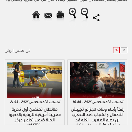
<
>
في نفس الركن
السبت 8 أغسطس 2026 - 16:48
السبت 8 أغسطس 2026 - 21:53
رفقاً بأبناء وبنات الجزائر: تجييش
طانطان تحتضن أول تجربة
الأطفال والشباب ضد المغرب
مغربية أمريكية للرماية بالذخيرة
لن يهزم المغرب.. لكنه قد
الحية ضمن تطوير مركز
يصنع أجيالاً تتربى على الكذب
«AMTEC»
والكراهية والتزوير