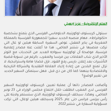
العلم الإلكترونية - عزيز اجهبلي
‬من‭ ‬تغيير‭ ‬الوضع؟
‬مسؤولية‭ ‬السفارة‭ ‬في‭ ‬شتنبر‭ ‬2022‭.‬