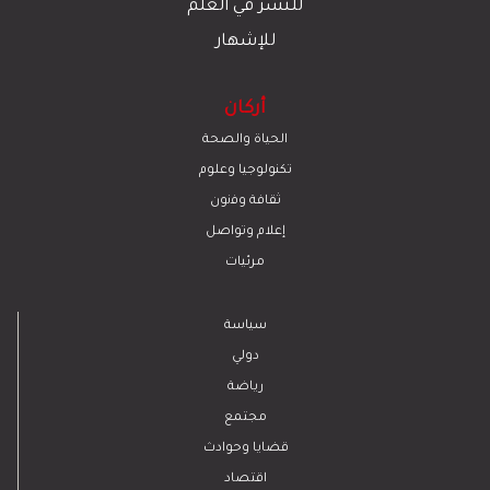
للنشر في العلم
للإشهار
أركان
الحياة والصحة
تكنولوجيا وعلوم
ﺛﻘﺎﻓﺔ وﻓﻧون
إعلام وتواصل
مرئيات
سياسة
دولي
رياضة
مجتمع
قضايا وحوادث
اقتصاد