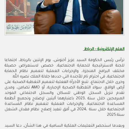
العلم الإلكترونية - الرباط
‬الاجتماعية،‭ ‬في‭ ‬احترام‭ ‬تام‭ ‬للأجندة‭ ‬التي‭ ‬حددها‭ ‬جلالة‭ ‬الملك‭ ‬نصره‭ ‬الله‭.‬
‬سنة‭ ‬2025‭.‬