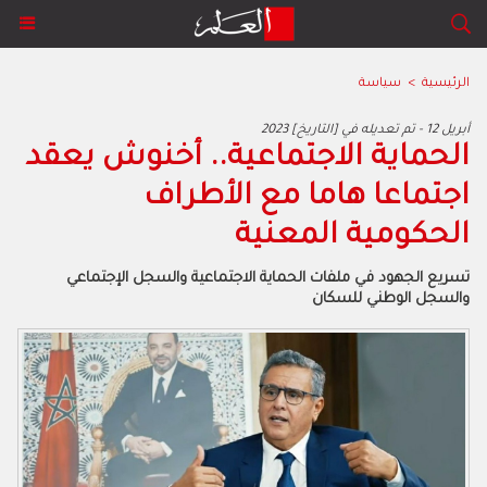
الرئيسية
>
سياسة
2023 أبريل 12 - تم تعديله في [التاريخ]
الحماية الاجتماعية.. أخنوش يعقد
‬الحكومية‭ ‬المعنية
‬والسجل‭ ‬الوطني‭ ‬للسكان