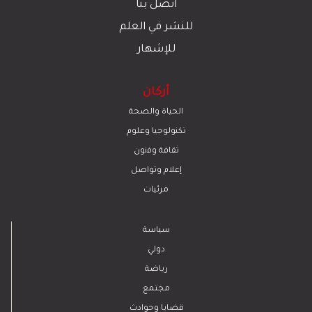
اتصل بنا
للنشر في العلم
للإشهار
أركان
الحياة والصحة
تكنولوجيا وعلوم
ﺛﻘﺎﻓﺔ وﻓﻧون
إعلام وتواصل
مرئيات
سياسة
دولي
رياضة
مجتمع
قضايا وحوادث