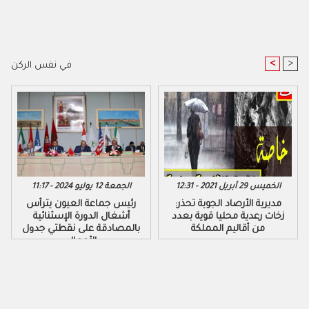
<
>
في نفس الركن
الخميس 29 أبريل 2021 - 12:31
الجمعة 12 يوليو 2024 - 11:17
مديرية الأرصاد الجوية تحذر:
رئيس جماعة العيون يترأس
زخات رعدية محليا قوية بعدد
أشغال الدورة الإسثنائية
من أقاليم المملكة
بالمصادقة على نقطتي جدول
الأعمال