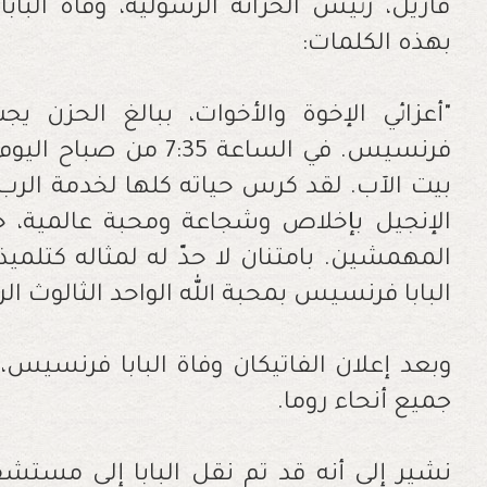
فاريل، رئيس الخزانة الرسولية، وفاة البا
بهذه الكلمات:
"أعزائي الإخوة والأخوات، ببالغ الحزن ي
فرنسيس. في الساعة :35
بيت الآب. لقد كرس حياته كلها لخدمة الرب
الإنجيل بإخلاص وشجاعة ومحبة عالمية، خا
المهمشين. بامتنان لا حدّ له لمثاله كتلم
البابا فرنسيس بمحبة الله الواحد الثالوث الر
وبعد إعلان الفاتيكان وفاة البابا فرنسيس
جميع أنحاء روما.
نشير إلى أنه قد تم نقل البابا إلى مستش