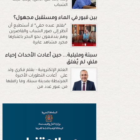
الشباب
بين قبور في الماء ومستقبل مجهول؟
*بقلم: عبده حقي* لا أستطيع أن
أنظر إلى صور الشباب والقاصرين
وهم يندفعون نحو البحر باعتبارها
مجرد مشاهد عابرة
سبتة ومليلية... حين أعادت الأحداث إحياء
ملفٍ لم يُغلق
العلم الإلكترونية - بقلم فكري ولد
علي أعادت التطورات الأخيرة
المرتبطة بمدينة سبتة، وما رافقها
من عبور عدد من