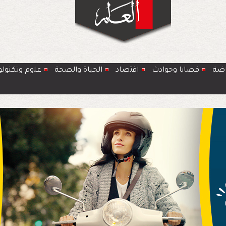
اضة
قضايا وحوادث
اﻗﺗﺻﺎد
الحياة والصحة
ﻋﻠوم وتكنولو