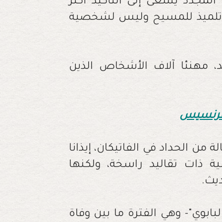
لمجدد يسعى إلى التأكيد أكثر
اع وتلميذ للمسيح وليس لشخصية
، مهنئا آلاف الأشخاص الذين
رنسيس
ة من الحداد في الفاتيكان، إيذانا
لية ذات تقاليد راسخة، ولكنها
يث.
ابوي"- وهي الفترة ما بين وفاة