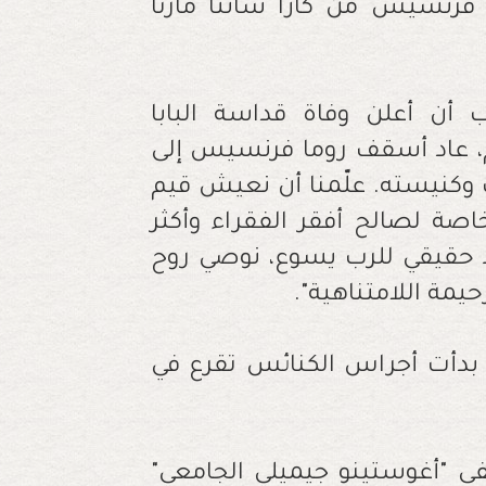
با فرنسيس من كازا سانتا مارتا
جب أن أعلن وفاة قداسة البابا
7 من صباح اليوم، عاد أسقف روما فرنسيس إلى
 وكنيسته. علّمنا أن نعيش قيم
صة لصالح أفقر الفقراء وأكثر
يذ حقيقي للرب يسوع، نوصي روح
حيمة اللامتناهية".
، بدأت أجراس الكنائس تقرع في
فى "أغوستينو جيميلي الجامعي"