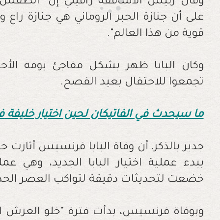
وقال رئيس الأساقفة رافيلي إن "الطقس ا
على أن جنازة الحبر الروماني هي جنازة ر
قوية من هذا العالم".
وكان البابا ظهر بشكل مفاجئ يومه الأحد
تجمعوا للاحتفال بعيد الفصح.
ما سيحدث في الفاتيكان لحين اختيار خليفة
ف
جدير بالذكر، أن وفاة البابا فرنسيس أثارت حال
ببدء عملية اختيار البابا الجديد، وهي عم
خضعت لتحديثات دقيقة لتواكب العصر الحد
وبوفاة فرنسيس، بدأت فترة "خلو العرش الب