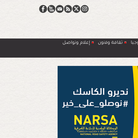
جيا
ﺛﻘﺎﻓﺔ وﻓﻧون
إعلام وتواصل