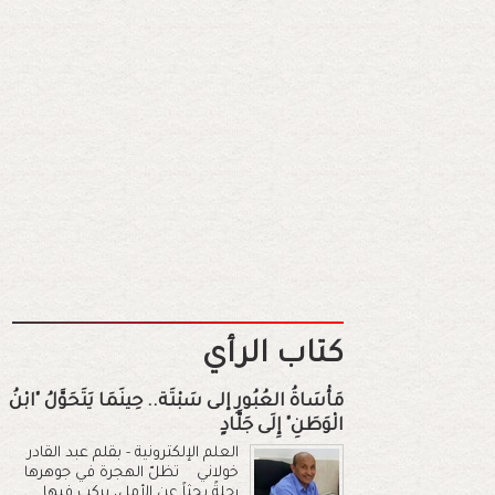
كتاب الرأي
مَأْسَاةُ العُبُورِ إلى سَبْتَة.. حِينَمَا يَتَحَوَّلُ "ابْنُ
الْوَطَنِ" إِلَى جَلَّادٍ
العلم الإلكترونية - بقلم عبد القادر
خولاني تظلّ الهجرة في جوهرها
رحلةً بحثاً عن الأمل، يركب فيها