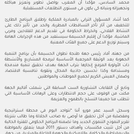
محمد السادس، مؤكدا أن المغرب يواصل تطوير وتعزيز هياكله
وتجهيزاته وبنياته كي يكون في مستوى التطلعات المستقبلية.
كما أشاد المسؤول الترابي بالمبادرة الملكية بإطلاق البرنامج الطارئ
للتخفيف من آثار تأخر التساقطات المطرية، والحد من تأثير ذلك على
النشاط الفلاحي، وانخراط الحكومة في تقديم الدعم للفلاحين ومربي
الماشية، مؤكدا أن إقليم الحسيمة سيستفيد من هذه الإجراءات الهامة
وسيتم توزيع الدعم على جميع الفئات المعنية.
من جهته، أفاد رئيس جهة طنجة تطوان الحسيمة بأن برنامج التنمية
الجهوية يعد الوثيقة المرجعية الأساسية لبرمجة المشاريع والأنشطة
ذات الأولوية المزمع إنجازها بتراب الجهة بهدف تحقيق تنمية مندمجة
ومستدامة وكذا تحسين جاذبية المجال وتقوية تنافسية الاقتصاد
وضمان العيش الكريم لجميع الموطنات والمواطنين.
وتابع أن اللقاءات التشاورية الست السابقة التي شملت أقاليم الجهة
مكنت من الوقوف على حجم الانتظارات وعلى الرهانات الأساسية التي
تتطلب منا جميعا التسلح بالطموح والعزيمة.
وسجل السيد عمر مورو أننا “نتواجد اليوم في محطة استراتيجية
ومفصلية من أجل تحقيق ما أوصى به صاحب الجلالة وما طالب بتنزيله
تقرير النموذج التنموي الجديد وما تضمنه البرنامج الحكومي للفترة الحالية
من أجل تثبيت مكتسبات وأهداف دستور 2011 فيما يتعلق بالمواطنة
والديمقراطية والحكامة، واللامركزية والجهوية الفاعلة والمبادرة، من جهة،