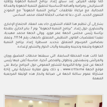
كما توقف العرض عند سياق إعداد برنامج التنمية الجهوية وإطاره
الاستراتيجي ومراميه وأهدافه الأساسية لتحقيق التنمية الجهوية والعدالة
المجالية، مع مراعاة تقاطعات “برنامج التنمية الجهوية” مع النموذج
التنموي الجديد، الذي دعا له صاحب الجلالة الملك محمد السادس.
يشار إلى أن تنظيم هذا اللقاء التشاوري جاء بعد انعقاد الاجتماع الإخباري
والتشاوري حول إعداد “برنامج التنمية الجهوية” يوم 7 يناير الجاري بطنجة
برئاسة رئيس مجلس الجهة عمر مورو، ووالي الجهة محمد مهيدية،
تنفيذا لمقتضيات القانون التنظيمي المتعلق بالجهات رقم 111.14، وعملا
بمضامين المرسوم المتعلق بتحديد مسطرة إعداد برنامج التنمية
الجهوية وتتبعه وتحيينه وتقييمه وآليات الحوار والتشاور لإعداده.
كما كانت هذه المحطة السابعة، التي سبقتها محطات المضيق ووزان
والعرائش وشفشاون وتطوان والفحص أنجرة، مناسبة أعلن فيها رئيس
الجهة عن فتح بوابة الكترونية للتشاور العمومي حول البرنامج برابط على
موقع الجهة www.crtta.ma ، و ذلك وفق مقاربة تشاركية ترمي إتاحة
مشاركة عموم ساكنة الجهة في صياغة وانجاز هذه الوثيقة المرجعية
المهمة.