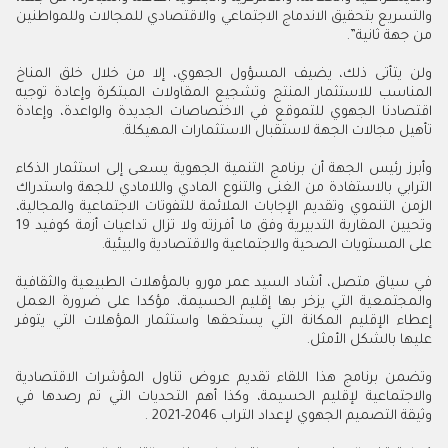
والتسريع بتحقيق الاندماج الاجتماعي والاقتصادي للمجالات وللمواطنين
من جهة ثانية”.
ولن يتأتى ذلك، يضيف المسؤول الجهوي، إلا من خلال خلق المناخ
المناسب للاستثمار المنتج وتشجيع المقاولات المبتكرة وإعادة توجيه
اقتصادنا الجهوي للتموقع في الاختصاصات الجديدة والواعدة، وإعادة
تأهيل مجالات الجهة لاستقبال الاستثمارات المهيكلة.
وأبرز رئيس الجهة أن برنامج التنمية الجهوية يسعى إلى استثمار الذكاء
الترابي بالاستفادة من الغنى والتنوع المادي واللامادي للجهة واستدراك
الزمن التنموي وتقديم الإجابات الملائمة للتفوتات الاجتماعية والمجالية،
وتحيين المقاربة التدبيرية وفق ما أفرزته ولا تزال تداعيات أزمة كوفيد 19
على المستويات الصحية والاجتماعية والاقتصادية والبيئية.
في سياق متصل، أشاد السيد عمر مورو بالمؤهلات الطبيعية والثقافية
والمجتمعية التي يزخر بها إقليم الحسيمة، مؤكدا على ضرورة العمل
إعطاء الإقليم المكانة التي يستحقها واستثمار المؤهلات التي يتوفر
عليها بالشكل الأمثل.
وتضمن برنامج هذا اللقاء تقديم عروض تناول المؤشرات الاقتصادية
والاجتماعية لإقليم الحسيمة، وكذا أهم التحديات التي تم رصدها في
وثيقة التصميم الجهوي لإعداد التراب 2046-2021 .