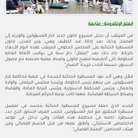
العلم الإلكترونية - متابعة
من المرتقب أن يحيل مشروع قانون جديد كبار المسؤولين والوزراء إلى
القضاء، وذلك بعد إحالة عبد اللطيف وهبي، وزير العدل، قانون
المسطرة الجنائية على المجلس الحكومي المرتقب عقده اليوم الأربعاء
بالرباط. جاء ذلك بعد "اعتقال" دام سنة في دواليب الأمانة العامة
للحكومة، التي أخضعته لتنقيح قانوني وضبط عملية ملاءمته مع فصول
الدستور، حسبما أفادت جريدة "الصباح".
فعّل وهبي أحد بنود المسطرة الجنائية الجديدة في كيفية محاكمة كبار
المسؤولين، من بينهم رئيس الحكومة، ورئيسا مجلسي البرلمان، والولاة
والعمال، ورئيس المحكمة الدستورية، ورئيس النيابة العامة، والقضاة
وضباط الشرطة القضائية، مهما كانت نوعية الجرائم المرتكبة.
الجديد الذي حمله مشروع المسطرة الجنائية يتجسد في تفصيل
مسطرة التحقيق مع كبار المسؤولين، لتجنب العرف السابق الذي حدد
مسطرة خاصة في محاكمة هذه الفئات والتي تدخل في قواعد
الاختصاص الاستثنائي، وأطلق عليها من قبل الجسم القضائي ومن
هيئات المحامين "الامتياز القضائي".