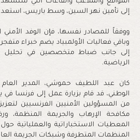
المواقع والملاعب والقاعات التي ستشهد ا
إلى تأمين نهر السين، وسط باريس، استعدادً
ووفقاً للمصادر نفسها، فإن الوفد الأمني ا
وباقي فعاليات الأولمبياد يضم خبراء متفج
إلى جانب ضباط متخصصين في تحليل ال
الرياضية.
كان عبد اللطيف حموشي، المدير العام ل
الوطني، قد قام بزيارة عمل إلى فرنسا في يو
من المسؤولين الأمنيين الفرنسيين لتعزيز
مكافحة الإرهاب والجريمة المنظمة، ور
المعطيات الاستخباراتية والعملياتية حول
المنظمات المتطرفة وشبكات الجريمة العابر