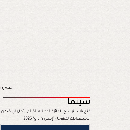
MyMeteo
سينما
فتح باب الترشيح للجائزة الوطنية للفيلم الأمازيغي ضمن
الاستعدادات لمهرجان "إسني ن ورغ" 2026