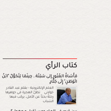
كتاب الرأي
مَأْسَاةُ العُبُورِ إلى سَبْتَة.. حِينَمَا يَتَحَوَّلُ "ابْنُ
الْوَطَنِ" إِلَى جَلَّادٍ
العلم الإلكترونية - بقلم عبد القادر
خولاني تظلّ الهجرة في جوهرها
رحلةً بحثاً عن الأمل، يركب فيها
الشباب