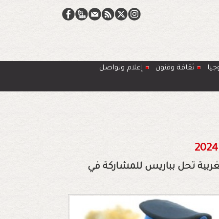
جيا
ﺛﻘﺎﻓﺔ وﻓﻧون
إعلام وتواصل
ربية تحل بباريس للمشاركة في