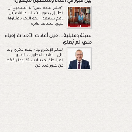
بين قبور في الماء ومستقبل مجهول؟
*بقلم: عبده حقي* لا أستطيع أن
أنظر إلى صور الشباب والقاصرين
وهم يندفعون نحو البحر باعتبارها
مجرد مشاهد عابرة
سبتة ومليلية... حين أعادت الأحداث إحياء
ملفٍ لم يُغلق
العلم الإلكترونية - بقلم فكري ولد
علي أعادت التطورات الأخيرة
المرتبطة بمدينة سبتة، وما رافقها
من عبور عدد من