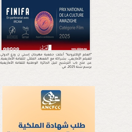
*العلم الإلكترونية* أعلنت جمعية مهرجان إسني ن ورغ الدولي
للفيلم الأمازيغي، بشراكة مع المعهد الملكي للثقافة الأمازيغية،
عن فتح باب الترشيح لنيل الجائزة الوطنية للثقافة الأمازيغية
برسم سنة 2025، في