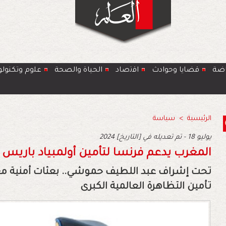
اضة
قضايا وحوادث
اﻗﺗﺻﺎد
الحياة والصحة
ﻋﻠوم وتكنولو
الرئيسية
>
سياسة
2024 يوليو 18 - تم تعديله في [التاريخ]
المغرب يدعم فرنسا لتأمين أولمبياد باريس 2024
تحت إشراف عبد اللطيف حموشي.. بعثات أمنية مغ
تأمين التظاهرة العالمية الكبرى