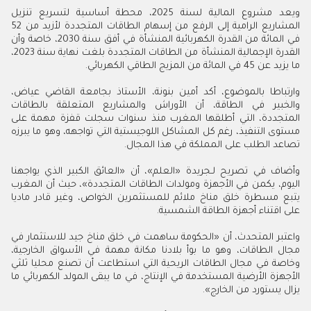
ويعد مشروع المالية لسنة 2025، محطة أساسية لتسريع تنزيل
المشاريع الرامية إلى الرفع من إسهام الطاقات المتجددة لأزيد من 52
في المائة من القدرة الكهربائية المنشأة في أفق سنة 2030، خاصة وأن
القدرة الإجمالية المنشأة من الطاقات المتجددة بلغت نهاية سنة 2023،
ما يزيد عن 45 في المائة من المزيج الطاقي الكهربائي
.
وارتباطا بالموضوع، أكد أمين بنونة، الأستاذ بجامعة القاضي عياض،
والخبير في الطاقة، أن الأوراش والمشاريع المتعلقة بالطاقات
المتجددة، التي أطلقها المغرب منذ سنوات سجلت قفزة مهمة على
مستوى التنفيذ، رغم كل المشاكل اللوجيستية التي تواجهه، وهو ما يبرزه
تصاعد الطلب على المملكة في هذا المجال
.
وأضاف في تصريح لـجريدة «العلم»، أن «العائق الكبير الذي يواجهنا
اليوم، يكمن في الأجهزة ومولدات الطاقات المتجددة»، حيث أن المغرب
يتبع مسطرة خلق مناخ ملائم للمستثمرين الخواص، وغير قادر ماديا
على اقتناء أجهزة الطاقة الشمسية
.
واعتبر المتحدث، أن «الحكومة ساهمت في خلق مناخ جيد للاستثمار في
مجال الطاقات، وهو ما بوأ بلادنا مكانة مهمة في الأسواق الخارجية،
وخاصة في مجال الطاقات الريحية التي استطاعت أن تصنع محليا ثلثي
الأجهزة الأرضية المستخدمة في الإنتاج، في ما يبقى المولد الكهربائي ما
يزال يستورد من الخارج»
.