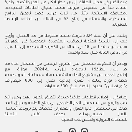
ونبه الخبير في مجال الطاقة، إلى أن محاربة كل من الفقر والتصحر وندرة
المياه، تبدأ من تخصيص ميزانية مهمة لمجال الطاقات المتجددة،
ومضاعفة الاستثمار بأكثر من ثلاث مرات، قصد تحقيق البرامج
المسطرة، والمتمثلة في إنتاج 52 في المائة من الطاقة الإنتاجية
للكهرباء
.
وشدد على أن سنة 2024 عرفت تحسنا ملحوظا في هذا المجال، وأرجع
ذلك إلى النسبة المئوية للطاقات المتجددة الموجودة في الكهرباء،
«حيث مرت بلادنا من 18 في المائة من الكهرباء المتجددة إلى ما يقرب
من 23 في المائة خلال سنة واحدة»
.
ويذكر أن الحكومة ستعمل على الشروع الرسمي في استغلال عدة مح
طات للطاقة الريحية خلال سنة 2024، موازاة مع
إطلاق العديد من مشاريع الطاقة الشمسية، لا سيما تلك المرتبطة بم
حطة «نور ميدلت1» بقدرة إنتاجية تصل إلى 800 ميغاواط،
و”نور أطلس” بقدرة إنتاجية تبلغ 300 ميغاواط.
إضافة
إلى
إطلاق
قطاعات
طاقية
جديدة،
تتعلق
بتطوير
الهيدروجين
الأخ
ضر،
والرفع
من
استعمال
الغاز
الطبيعي
في
إنتاج
الطاقة
وتحويل
المح
طات
التي
تستعمل
حاليا
الفيول
والفخم
إلى
محطات
يتم
تزويدها
أساسا
بالغاز
الطبيعي،وذلك بهدف تقليل التعبئة
للمنتجات البترولية والمحروقات الصلبة.