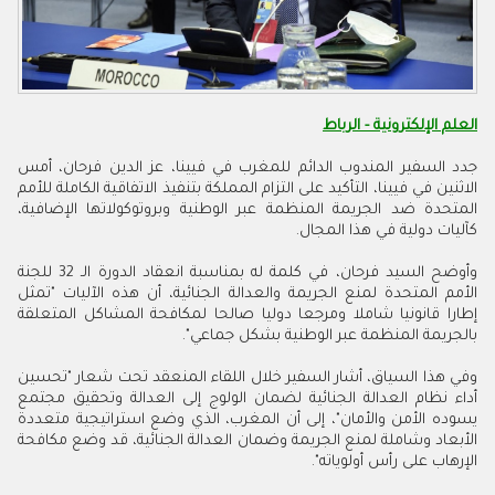
العلم الإلكترونية - الرباط
جدد السفير المندوب الدائم للمغرب في فيينا، عز الدين فرحان، أمس
الاثنين في فيينا، التأكيد على التزام المملكة بتنفيذ الاتفاقية الكاملة للأمم
المتحدة ضد الجريمة المنظمة عبر الوطنية وبروتوكولاتها الإضافية،
كآليات دولية في هذا المجال.
وأوضح السيد فرحان، في كلمة له بمناسبة انعقاد الدورة الـ 32 للجنة
الأمم المتحدة لمنع الجريمة والعدالة الجنائية، أن هذه الآليات "تمثل
إطارا قانونيا شاملا ومرجعا دوليا صالحا لمكافحة المشاكل المتعلقة
بالجريمة المنظمة عبر الوطنية بشكل جماعي".
وفي هذا السياق، أشار السفير خلال اللقاء المنعقد تحت شعار "تحسين
أداء نظام العدالة الجنائية لضمان الولوج إلى العدالة وتحقيق مجتمع
يسوده الأمن والأمان"، إلى أن المغرب، الذي وضع استراتيجية متعددة
الأبعاد وشاملة لمنع الجريمة وضمان العدالة الجنائية، قد وضع مكافحة
الإرهاب على رأس أولوياته".