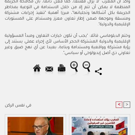
وأكد أن المغرب "لا يزال مقتنعا، كما فعل دائما، بأن مكافحة الجريمة
المنظمة لا يمكن أن تتم إلا من خلال الاستدامة في التوعية بمخاطر
الجريمة بكل أشكالها وتجلياتها"، مبرزا أهمية "تنفيذ إجراءات مشتركة
ومنسقة وموجهة ضمن إطار تعاون معزز ومستدام على المستويات
الإقليمية والدولية".
وختم الدبلوماسي قائلا: "يجب أن تكون خيارات التعاون ومبدأ المسؤولية
الإقليمية والدولية المشتركة الحجر الأساس لأي إجراء عملي يستند إلى
رؤية مشتركة وواقعية ومستدامة وبناءة، بعيدا عن أي نهج ضيق وغير
تعاوني ذي أصل إيديولوجي أو سياسي".
<
>
في نفس الركن