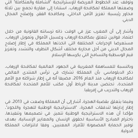
وتوقف عند الخطوط العريضة للإستراتيجية "الشاملة والمتكاملة" التي
وضعتها المملكة لمكافحة الإرهاب، استنادا إلى مقاربة تجمع بين ثلاثة
محاور رئيسية: تعزيز الأمن الداخلي، ومكافحة الفقر، وإصلاح المجال
الديني.
وأشار إلى أن المغرب عزز في الوقت ذاته ترسانته القانونية من خلال
اعتماد قوانين تتعلق بمكافحة الإرهاب وغسيل الأموال وتمويل الإرهاب،
مستعرضا الإجراءات المختلفة التي اتخذتها المملكة في إطار إصلاح
المجال الديني من أجل محاربة مختلف أشكال التطرف والتشدد وتعزيز
قيم الوسطية والتسامح التي يكرسها الإسلام.
وبالنسبة للمساهمة المغربية في الجهود العالمية لمكافحة الإرهاب،
ذكر الدبلوماسي بأن المملكة تشارك في ترأس المنتدى العالمي
لمكافحة الإرهاب منذ العام 2016، مضيفا أنه في إطار شراكته مع الأمم
المتحدة، تحتضن مدينة الرباط أول مكتب للأمم المتحدة لمكافحة
الإرهاب والتدريب في إفريقيا.
وفيما يتعلق بقضية الهجرة، أشار إلى أن المملكة وضعت في 2013، في
إطار إدارتها لتدفقات الهجرة، "الاستراتيجية الوطنية للهجرة واللجوء"،
مؤكدا أن هذه الاستراتيجية الوطنية تتميز، في تصميمها وتنفيذها،
باحترام المبادئ الأساسية لحقوق الإنسان والمعايير الإنسانية، بهدف
توفير الحماية المضمونة للأفراد المعنيين، وفقا لالتزامات المملكة
الدولية.