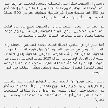
وأوضح أن المغرب تمكن خلال السنوات الخمس الماضية، في إطار مبدأ
المسؤولية المشتركة وضرورة التعاون الدولي والإقليمي، من إحباط أكثر
من 350 ألف محاولة هجرة غير شرعية، وتفكيك أكثر من 1300 شبكة
للتهريب، وإنقاذ أكثر من 90 ألف مهاجر في البحر.
من جهة أخرى، سجل السيد فرحان أن المغرب وضع من أجل الفئات
الهشة من المهاجرين، برامج العودة الطوعية، والتي تشكل اليوم نموذجا
مرجعيا للتعاون جنوب-جنوب في النهوض بالحلول المستدامة.
كما أشار إلى أن صاحب الجلالة الملك محمد السادس، بصفته رائدا
للاتحاد الإفريقي في موضوع الهجرة، كان وراء بلورة الأجندة الإفريقية
للهجرة، بما في ذلك إنشاء المرصد الإفريقي للهجرة، والذي اعتمدت
القمة الـ 33 للاتحاد الإفريقي في فبراير 2020 نظامه الأساسي. ويقدم هذا
المرصد الإفريقي للهجرة أداة فعالة للقارة، تسمح بتطوير معرفة وفهم
أفضل لظاهرة الهجرة، بهدف جمع وتحليل وتبادل البيانات بين الدول
الإفريقية.
واعتبر السيد فرحان أن الحجم المتزايد لظواهر الهجرة غير الشرعية،
والاتجار بالبشر، والاتجار غير المشروع بالمخدرات والأسلحة يتطلب، أكثر
من أي وقت مضى "تعزيز التعاون بين الدول وزيادة مشاركة المنظمات
الإقليمية والدولية من أجل مكافحة آفة الجريمة المنظمة الدولية بشكل
فعال".