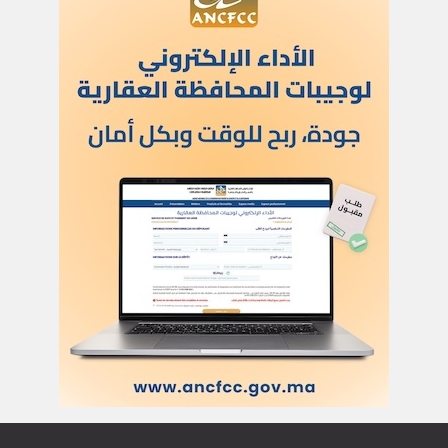
اتصل بنا
للنشر في العلم
للإشهار
أركان
الحياة والصحة
تكنولوجيا وعلوم
ﺛﻘﺎﻓﺔ وﻓﻧون
إعلام وتواصل
مرئيات
سياسة
دولي
رياضة
مجتمع