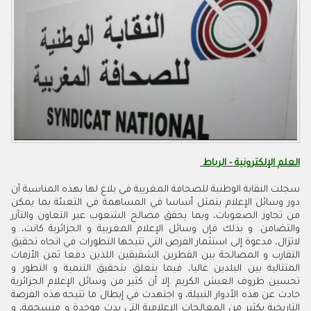
العلم الإلكترونية - الرباط
سجلت النقابة الوطنية للصحافة المغربية في بلاغ لها بهذه المناسبة أن
دور وسائل الإعلام يتمثل أساسا في المساهمة في التعبئة بما يمكن
من تجاوز الصعوبات، وبما يحقق مصالح الشعوب عبر التعاون والتآزر
والتضامن. و بذلك فإن وسائل الإعلام المغربية و الجزائرية كانت، و
لاتزال، مدعوة إلى استثمار الفرص التي تتيحها التطورات في اتجاه تحقيق
التقارب و المصالحة بين القطرين الشقيقين اللذين دفعا ثمن الأزمات
المتتالية بين البلدين غاليا، فيما يتعلق بتحقيق التنمية و التطور و
تحسين ظروف العيش الكريم .إلا أن كثير من وسائل الإعلام الجزائرية
حادت عن هذه الأدوار النبيلة، و اجتهدت في إبطال ما تتيحه هذه الفرصة
التاريخية بكثير من المعالجات الإعلامية التي بدت موحدة و منسجمة، و