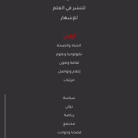
للنشر في العلم
للإشهار
أركان
الحياة والصحة
تكنولوجيا وعلوم
ﺛﻘﺎﻓﺔ وﻓﻧون
إعلام وتواصل
مرئيات
سياسة
دولي
رياضة
مجتمع
قضايا وحوادث