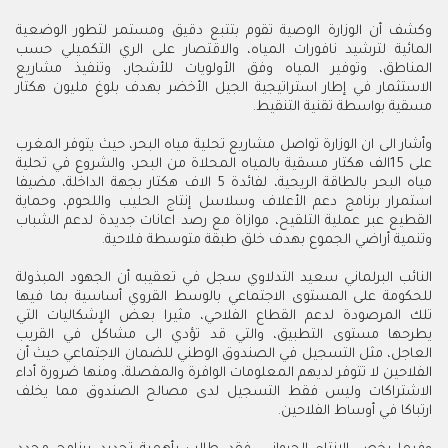
وكشف أن الوزارة الوصية تقوم بتتبع دقيق ومستمر لتطور الوضعية
المائية لترشيد نافورات المياه، والاقتصار على الري التكميلي حسب
المناطق، وتوفير المياه وفق الأولويات للأشجار، وتنفيذ مشاريع
الاستثمار في إطار استراتيجية الجيل الأخضر بهدف بلوغ مليون هكتار
مسقية بواسطة تقنية التنقيط.
وأشار الى ان الوزارة تواصل مشاريع تحلية مياه البحر، حيث يتوفر المغرب
على 15الف هكتار مسقية بالمياه المحلاة من البحر، والشروع في تحلية
مياه البحر بالطاقة الريحية، لفائدة 5 الاف هكتار بجهة الداخلة، مضيفا
استمرار برنامج دعم الأعلاف وسلاسل إنتاج الحليب واللحوم، وحماية
القطيع عبر عملية التلقيح، موازاة مع رصد اعانات جديدة لدعم الشباب
وتنمية أراضي الجموع بهدف خلق طبقة متوسطة فلاحية.
النائب البرلماني سعيد التدلاوي سجل في تعقيبه أن الجهود المبذولة
للحكومة على المستوى الاجتماعي بالوسط القروي أساسية بما فيها
تلك المرصودة لدعم القطاع الفلاحي، مثيرا بعض الإشكاليات التي
يطرحها مستوى التطبيق، والتي قد تؤدي الى مشاكل في القريب
العاجل، مثل التسجيل في الصندوق الوطني للضمان الاجتماعي حيث أن
الفلاحين لا تتوفر لديهم المعلومات الوافرة والمفصلة، ومنها ضرورة أداء
الاشتراكات وليس فقط التسجيل لدى مصالح الصندوق مما يخلف
ارتباكا في أوساط الفلاحين.