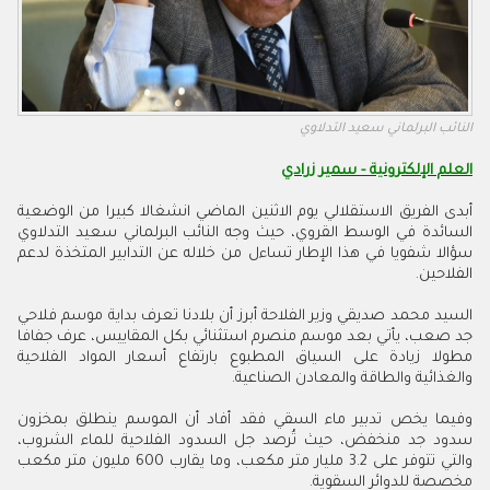
النائب البرلماني سعيد التدلاوي
العلم الإلكترونية - سمير زرادي
أبدى الفريق الاستقلالي يوم الاثنين الماضي انشغالا كبيرا من الوضعية
السائدة في الوسط القروي، حيث وجه النائب البرلماني سعيد التدلاوي
سؤالا شفويا في هذا الإطار تساءل من خلاله عن التدابير المتخذة لدعم
الفلاحين.
السيد محمد صديقي وزير الفلاحة أبرز أن بلادنا تعرف بداية موسم فلاحي
جد صعب، يأتي بعد موسم منصرم استثنائي بكل المقاييس، عرف جفافا
مطولا زيادة على السياق المطبوع بارتفاع أسعار المواد الفلاحية
والغذائية والطاقة والمعادن الصناعية.
وفيما يخص تدبير ماء السقي فقد أفاد أن الموسم ينطلق بمخزون
سدود جد منخفض، حيث تُرصد جل السدود الفلاحية للماء الشروب،
والتي تتوفر على 3.2 مليار متر مكعب، وما يقارب 600 مليون متر مكعب
مخصصة للدوائر السقوية.