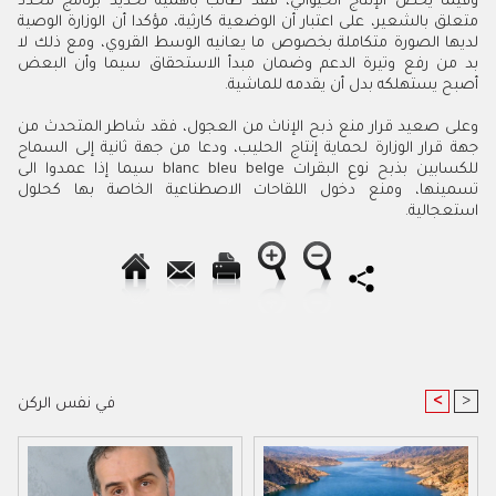
وفيما يخص الإنتاج الحيواني، فقد طالب بأهمية تحديد برنامج محدد
متعلق بالشعير، على اعتبار أن الوضعية كارثية، مؤكدا أن الوزارة الوصية
لديها الصورة متكاملة بخصوص ما يعانيه الوسط القروي، ومع ذلك لا
بد من رفع وتيرة الدعم وضمان مبدأ الاستحقاق سيما وأن البعض
أصبح يستهلكه بدل أن يقدمه للماشية.
وعلى صعيد قرار منع ذبح الإناث من العجول، فقد شاطر المتحدث من
جهة قرار الوزارة لحماية إنتاج الحليب، ودعا من جهة ثانية إلى السماح
للكسابين بذبح نوع البقرات blanc bleu belge سيما إذا عمدوا الى
تسمينها، ومنع دخول اللقاحات الاصطناعية الخاصة بها كحلول
استعجالية.
<
>
في نفس الركن