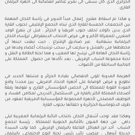
الجزائري الذي كان يسعى الى تمرير عناصر انفصالية الى أجهزة البرلمان
القاري.
و هكذا تم اسقاط مقترح إعمال مبدأ التدوير في رئاسة اللجان المهمة
بين التجمعات الخمسة للقارة الذي تبناه التجمع الإقليمي لجنوب القارة
الذي يدين بالولاء لحلف جنوب افريقيا و الجزائر , قبل ان يتفرغ الوفد
المغربي للمعركة الأكبر و هي فرض الانتخاب الديمقراطي لرؤساء اللجان
البرلمانية بشفافية عبر صناديق الإقتراع ، حيث تيقنت حينها أن
مخططها مني بالفشل و سارعت الى سحب ترشيحات أعضاء وفدها من
رئاسة اللجان الهامة التي ترشح لها المغرب و هما لجنة الطاقة و النقل و
لجنة مجموعة الشباب الإفريقي ، بعد تأكدها من حصول المملكة على
الغالبية الساحقة من الأصوات .
الهزيمة المدوية للوبي الانفصالي بقيادة الجزائر و فشلها الجديد في
تطويع و فرض الوصاية على أجهزة الاتحاد الافريقي، يبرز مجددا واقع
العودة القوية للمملكة الى الحضن المؤسساتي القاري و تفوقها رفقة
أصدقاء المملكة الكثر بالقارة في الاستئصال التدريجي لمكامن الفساد و
التوظيف المصلحي لأجهزة المجموعة المؤسساتية الافريقية لعقود من
طرف الدبلوماسية الجزائرية و حلفائها بجنوب القارة .
وهكذا فقد توجت أشغال اللجان بانتخاب النائبة البرلمانية المغربية ليلى
داهي من جهة العيون بالأقاليم الجنوبية للمملكة , رئيسة لتجمع
الشباب أحد ابرز الهياكل الفاعلة بالبرلمان الإفريقي كما تولت السيدة
خديجة أروهال ، منصب نائب رئيس لجنة النوع الاجتماعي بالبرلمان