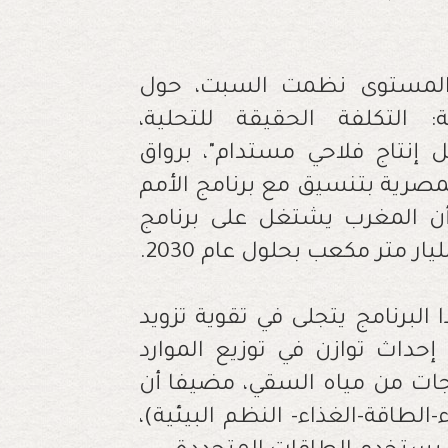
المستوى نظمت السبت، حول
ية: التكلفة الحقيقة للتحلية،
ل إنتاج فلاحي مستدام"، برواق
المصرية بتنسيق مع برنامج الأمم
ة للتنمية على هامش (كوب 28)، أن المغرب يشتغل على برنامج
ا البرنامج يتجلى في تقوية تزويد
إحداث توازن في توزيع الموارد
ياجات من مياه السقي، مضيفا أن
الطاقة-الغذاء- النظم البيئية)،