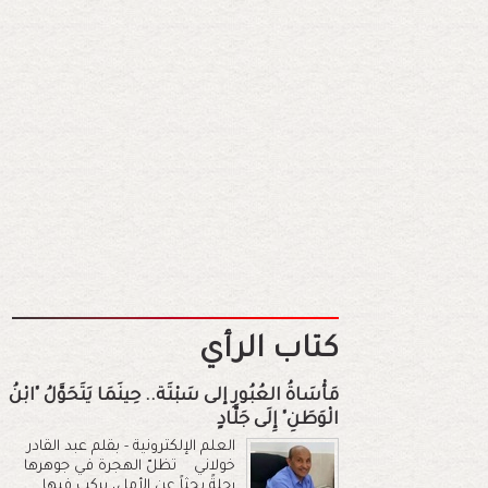
كتاب الرأي
مَأْسَاةُ العُبُورِ إلى سَبْتَة.. حِينَمَا يَتَحَوَّلُ "ابْنُ
الْوَطَنِ" إِلَى جَلَّادٍ
العلم الإلكترونية - بقلم عبد القادر
خولاني تظلّ الهجرة في جوهرها
رحلةً بحثاً عن الأمل، يركب فيها