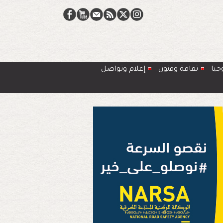
جيا
ﺛﻘﺎﻓﺔ وﻓﻧون
إعلام وتواصل