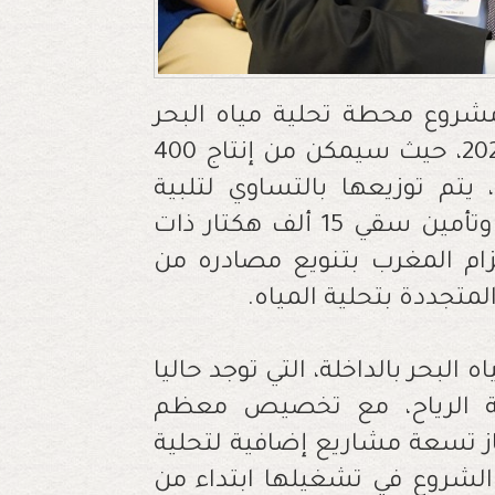
شروع محطة تحلية مياه البحر
بأكادير، الذي انطلقت مرحلته الأولى سنة 2022، حيث سيمكن من إنتاج 400
يتم توزيعها بالتساوي لتلبية
الاحتياجات من مياه السقي ومياه الشرب، وتأمين سقي 15 ألف هكتار ذات
زام المغرب بتنويع مصادره من
لمتجددة بتحلية المياه.
البحر بالداخلة، التي توجد حاليا
اقة الرياح، مع تخصيص معظم
ز تسعة مشاريع إضافية لتحلية
 الشروع في تشغيلها ابتداء من