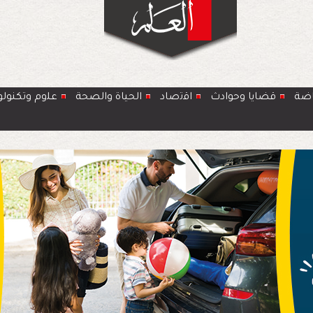
اضة
قضايا وحوادث
اﻗﺗﺻﺎد
الحياة والصحة
ﻋﻠوم وتكنولو