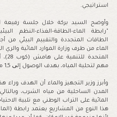
استراتيجي.
وأوضح السيد بركة خلال جلسة رفيعة 
"رابطة الماء-الطاقة-الغذاء-النظم البيئ
الطاقات المتجددة والتقييم البيئي من أج
الماء من طرف وزارة الموارد المائية والري 
المتحد
مهم لتحلية المياه، بهدف الوصول إلی 1,5 مليار متر مكعب بحلول عام 2030.
وأبرز وزير التجهيز والماء أن الهدف وراء هذ
المدن الساحلية من مياه الشرب، وبالتالي 
المائية على التراب الوطني مع تلبية الاحت
هذا النوع من المشاريع يعتمد رابطة (الماء-