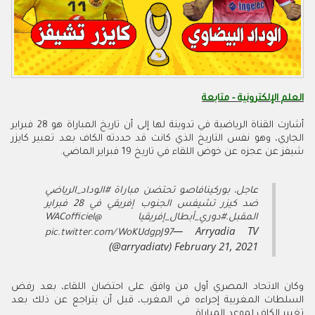
العلم الإلكترونية - متابعة
أشارت القناة الرياضية في تدوينة لها إلى أن تاريخ المباراة هو 28 فبراير
الجاري، وهو نفس التاريخ الذي كانت قد حددته الكاف بعد تعبير كايزر
شيفز عن عجزه عن خوض اللقاء في تاريخ 19 فبراير الماضي.
عاجل، بوركينافاصو تحتضن مباراة #الوداد_الرياضي
ضد كيزر تشيفس الجنوب إفريقي في 28 فبراير
المقبل.#دوري_أبطال_إفريقيا @WACofficiel
— Arryadia TV
pic.twitter.com/WoKUdgpJ97
(@arryadiatv) February 21, 2021
وكان الاتحاد المصري أول من وافق على احتضان اللقاء، بعد رفض
السلطات المغربية إجراءه في المغرب، قبل أن يتراجع عن ذلك بعد
تغيير الكاف لموعد المباراة.