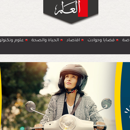
اضة
قضايا وحوادث
اﻗﺗﺻﺎد
الحياة والصحة
ﻋﻠوم وتكنولو