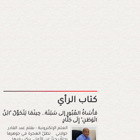
كتاب الرأي
مَأْسَاةُ العُبُورِ إلى سَبْتَة.. حِينَمَا يَتَحَوَّلُ "ابْنُ
الْوَطَنِ" إِلَى جَلَّادٍ
العلم الإلكترونية - بقلم عبد القادر
خولاني تظلّ الهجرة في جوهرها
رحلةً بحثاً عن الأمل، يركب فيها