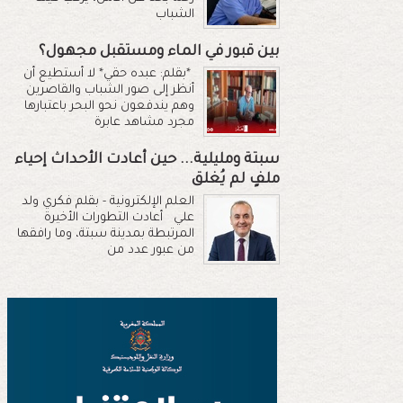
الشباب
بين قبور في الماء ومستقبل مجهول؟
*بقلم: عبده حقي* لا أستطيع أن
أنظر إلى صور الشباب والقاصرين
وهم يندفعون نحو البحر باعتبارها
مجرد مشاهد عابرة
سبتة ومليلية... حين أعادت الأحداث إحياء
ملفٍ لم يُغلق
العلم الإلكترونية - بقلم فكري ولد
علي أعادت التطورات الأخيرة
المرتبطة بمدينة سبتة، وما رافقها
من عبور عدد من