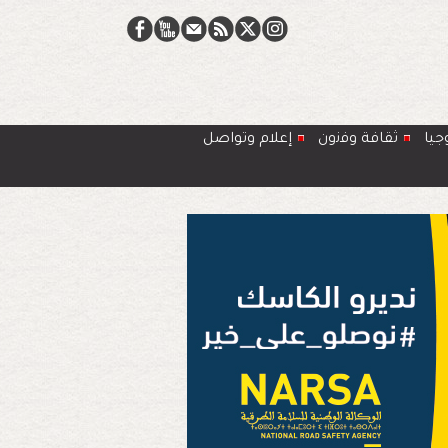
جيا
ﺛﻘﺎﻓﺔ وﻓﻧون
إعلام وتواصل