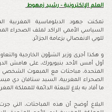
العلم الإلكترونية - رشيد زمهوط
‬للوبي‭ ‬الانفصالي‭ ‬بزعامة‭ ‬الجزائر‭.‬
‬ما‭ ‬أفاد‭ ‬به‭ ‬بلاغ‭ ‬للبعثة‭ ‬الدائمة‭ ‬للمملكة‭ ‬المغربية‭ ‬لدى‭ ‬الأمم‭ ‬المتحدة‭.‬