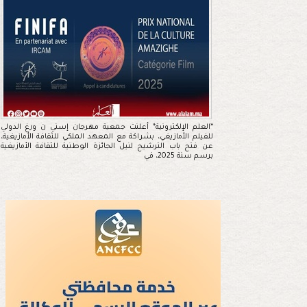
*العلم الإلكترونية* أعلنت جمعية مهرجان إسني ن ورغ الدولي
للفيلم الأمازيغي، بشراكة مع المعهد الملكي للثقافة الأمازيغية،
عن فتح باب الترشيح لنيل الجائزة الوطنية للثقافة الأمازيغية
برسم سنة 2025، في