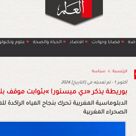
اضة
قضايا وحوادث
اﻗﺗﺻﺎد
الحياة والصحة
ﻋﻠوم وتكنولو
الرئيسية
>
سياسة
2024 أكتوبر 1 - تم تعديله في [التاريخ]
بوريطة‭ ‬يذكر‮«‬‭ ‬دي‭ ‬ميستورا‮»‬‭ ‬بثوابت‭ ‬موقف‭ ‬بلادنا‭ ‬و‭ ‬مالي‭ ‬تفضح‭ ‬خطط‭ ‬الجزائر‭ ‬
‬الصحراء‭ ‬المغربية‭