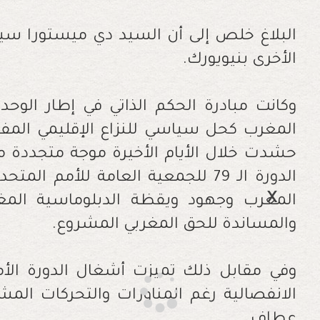
‬الأخرى‭ ‬بنيويورك‭.‬
‬والمساندة‭ ‬للحق‭ ‬المغربي‭ ‬المشروع‭.‬
‬عطاف‭ .‬