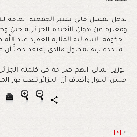
‬المتحدة‭ ‬ب»المخبول‮»‬‭ ‬الذي‭ ‬يعتقد‭ ‬خطأً‭ ‬أن‭ ‬مالي‭ ‬ولاية‭ ‬جزائرية‭.‬
‬حسن‭ ‬الجوار‭ ‬وأضاف‭ ‬أن‭ ‬الجزائر‭ ‬تلعب‭ ‬دور‭ ‬المشوش‭ ‬ولا‭ ‬تحترم‭ ‬حسن‭ ‬الجوار‭ .‬
<
>