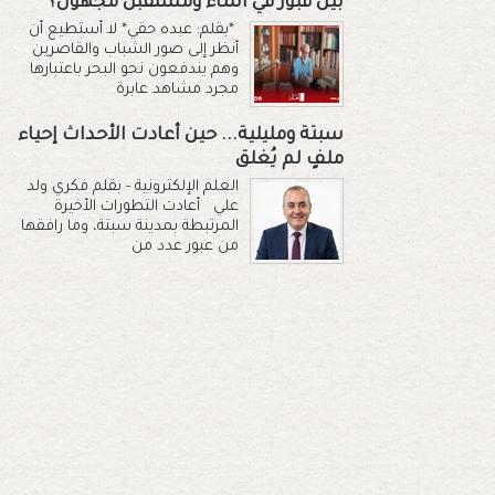
بين قبور في الماء ومستقبل مجهول؟
*بقلم: عبده حقي* لا أستطيع أن
أنظر إلى صور الشباب والقاصرين
وهم يندفعون نحو البحر باعتبارها
مجرد مشاهد عابرة
سبتة ومليلية... حين أعادت الأحداث إحياء
ملفٍ لم يُغلق
العلم الإلكترونية - بقلم فكري ولد
علي أعادت التطورات الأخيرة
المرتبطة بمدينة سبتة، وما رافقها
من عبور عدد من