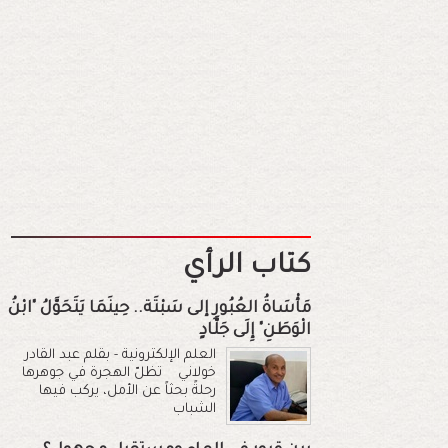
كتاب الرأي
مَأْسَاةُ العُبُورِ إلى سَبْتَة.. حِينَمَا يَتَحَوَّلُ "ابْنُ
الْوَطَنِ" إِلَى جَلَّادٍ
العلم الإلكترونية - بقلم عبد القادر
خولاني تظلّ الهجرة في جوهرها
رحلةً بحثاً عن الأمل، يركب فيها
الشباب