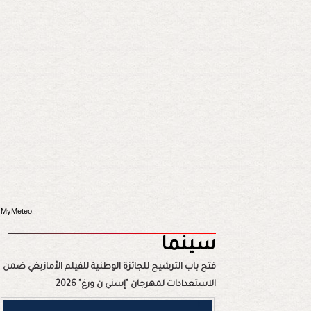
MyMeteo
سينما
فتح باب الترشيح للجائزة الوطنية للفيلم الأمازيغي ضمن
الاستعدادات لمهرجان "إسني ن ورغ" 2026