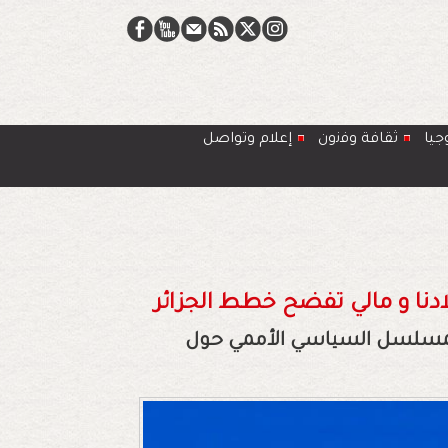
جيا
ﺛﻘﺎﻓﺔ وﻓﻧون
إعلام وتواصل