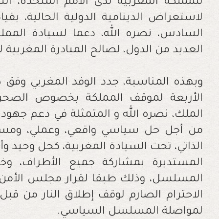
‬العديد‭ ‬من‭ ‬الدول،‭ ‬لصالح‭ ‬المبادرة‭ ‬المغربية‭ ‬للحكم‭ ‬الذاتي‭.‬
‬لمواصلة‭ ‬المسلسل‭ ‬السياسي‭.‬