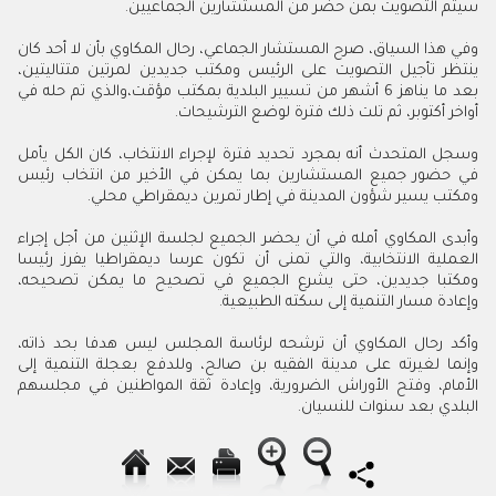
سيتم التصويت بمن حضر من المستشارين الجماعيين.
وفي هذا السياق، صرح المستشار الجماعي، رحال المكاوي بأن لا أحد كان
ينتظر تأجيل التصويت على الرئيس ومكتب جديدين لمرتين متتاليتين،
بعد ما يناهز 6 أشهر من تسيير البلدية بمكتب مؤقت،والذي تم حله في
أواخر أكتوبر، ثم تلت ذلك فترة لوضع الترشيحات.
وسجل المتحدث أنه بمجرد تحديد فترة لإجراء الانتخاب، كان الكل يأمل
في حضور جميع المستشارين بما يمكن في الأخير من انتخاب رئيس
ومكتب يسير شؤون المدينة في إطار تمرين ديمقراطي محلي.
وأبدى المكاوي أمله في أن يحضر الجميع لجلسة الإثنين من أجل إجراء
العملية الانتخابية، والتي تمنى أن تكون عرسا ديمقراطيا يفرز رئيسا
ومكتبا جديدين، حتى يشرع الجميع في تصحيح ما يمكن تصحيحه،
وإعادة مسار التنمية إلى سكته الطبيعية.
وأكد رحال المكاوي أن ترشحه لرئاسة المجلس ليس هدفا بحد ذاته،
وإنما لغيرته على مدينة الفقيه بن صالح، وللدفع بعجلة التنمية إلى
الأمام، وفتح الأوراش الضرورية، وإعادة ثقة المواطنين في مجلسهم
البلدي بعد سنوات للنسيان.