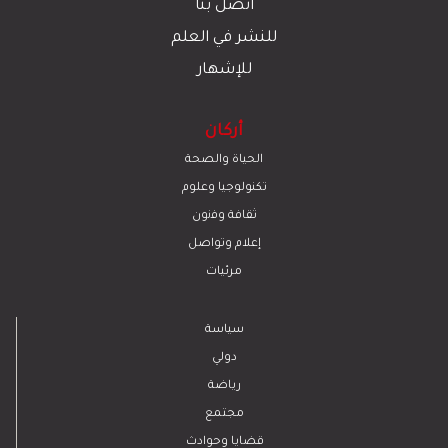
اتصل بنا
للنشر في العلم
للإشهار
أركان
الحياة والصحة
تكنولوجيا وعلوم
ﺛﻘﺎﻓﺔ وﻓﻧون
إعلام وتواصل
مرئيات
سياسة
دولي
رياضة
مجتمع
قضايا وحوادث