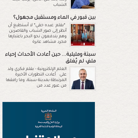
الشباب
بين قبور في الماء ومستقبل مجهول؟
*بقلم: عبده حقي* لا أستطيع أن
أنظر إلى صور الشباب والقاصرين
وهم يندفعون نحو البحر باعتبارها
مجرد مشاهد عابرة
سبتة ومليلية... حين أعادت الأحداث إحياء
ملفٍ لم يُغلق
العلم الإلكترونية - بقلم فكري ولد
علي أعادت التطورات الأخيرة
المرتبطة بمدينة سبتة، وما رافقها
من عبور عدد من