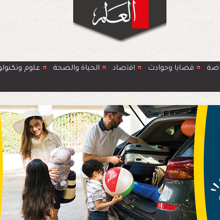
اضة
قضايا وحوادث
اﻗﺗﺻﺎد
الحياة والصحة
ﻋﻠوم وتكنولو