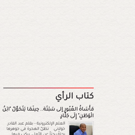
كتاب الرأي
مَأْسَاةُ العُبُورِ إلى سَبْتَة.. حِينَمَا يَتَحَوَّلُ "ابْنُ
الْوَطَنِ" إِلَى جَلَّادٍ
العلم الإلكترونية - بقلم عبد القادر
خولاني تظلّ الهجرة في جوهرها
رحلةً بحثاً عن الأمل، يركب فيها