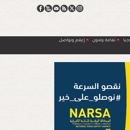
جيا
ﺛﻘﺎﻓﺔ وﻓﻧون
إعلام وتواصل