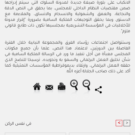
الانكباب على بلورة صيغة جديدة لمدونة السلوك التي سيتم إدراجها
ضمن مقتضيات النظام الداخلي للمجلس، بما يحقق في النص الدقة
والنجاعة، والعمق والشمولية والانسجام والاتساق، والملاءمة مع
الدستور، وبما يحقق التوجيهات الملكية السامية بضرورة "إقرار مدونة
للأخلاقيات في المؤسسة التشريعية بمجلسيها تكون ذات طابع قانوني
ملزم".
وستتواصل اجتماعات رؤساء الفرق والمجموعة النيابية خلال الفترة
الفاصلة بين الدورتين، لاعتماد هذا النص، علما بأن جميع مكونات
المجلس معبأة من أجل تنفيذ ما ورد في الرسالة الملكية السامية في
شأن تخليق العمل البرلماني والسمو به وتجويده، ترسيخا للنضج الذي
حققه العمل البرلماني، وارتقاء بديموقراطية المؤسسات التمثيلية كما
أكد على ذلك صاحب الجلالة أعزه الله.
<
>
في نفس الركن