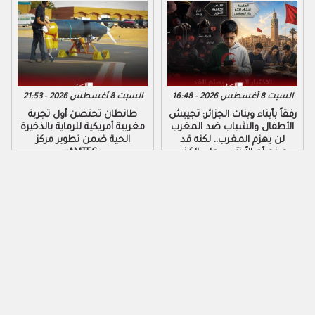
السبت 8 أغسطس 2026 - 16:48
السبت 8 أغسطس 2026 - 21:53
رفقاً بأبناء وبنات الجزائر: تجييش
طانطان تحتضن أول تجربة
الأطفال والشباب ضد المغرب
مغربية أمريكية للرماية بالذخيرة
لن يهزم المغرب.. لكنه قد
الحية ضمن تطوير مركز
يصنع أجيالاً تتربى على الكذب
«AMTEC»
والكراهية والتزوير