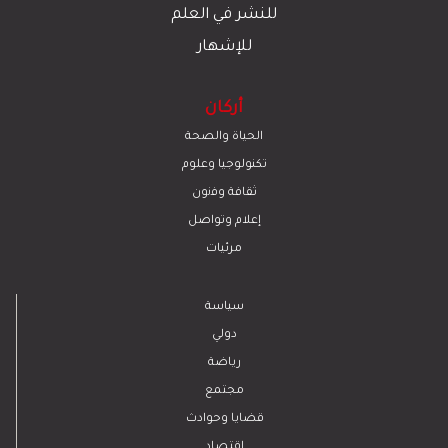
للنشر في العلم
للإشهار
أركان
الحياة والصحة
تكنولوجيا وعلوم
ﺛﻘﺎﻓﺔ وﻓﻧون
إعلام وتواصل
مرئيات
سياسة
دولي
رياضة
مجتمع
قضايا وحوادث
اقتصاد