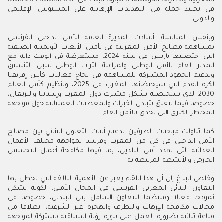
المغربية ونظيرتها الفرنسية، باعتبارها أثبتت في عدة مناسبات فعاليتها
في تحييد جملة من التهديدات الإرهابية على المستويين الإقليمي
والدولي.
وبنفس المناسبة، أشادت المديرة العامة للأمن الداخلي الفرنسي
بمساهمة مصالح الأمن المغربية في تأمين الألعاب الأولمبية الصيفية
التي احتضنتها باريس في سنة 2024، مستعرضة في الوقت ذاته مع
المدير العام للأمن الوطني ولمراقبة التراب الوطني سبل التنسيق
وتدعيم الجهود المشتركة للمساهمة في نجاح فعاليات كأس إفريقيا
لكرة القدم التي سيحتضنها المغرب في 2025، وتنظيم كأس العالم
2030 الذي ستحتضنه بشكل مشترك دول المغرب وإسبانيا والبرتغال،
خصوصا فيما يتعلق بتبادل الخبرات والمعطيات العملياتية حول مواجهة
المخاطر الكبرى التي تحدق بالأمن العام.
كما تناولت مباحثات الطرفين تدعيم آليات التعاون الثنائي بين مصالح
الأمن الداخلي في كل من المغرب وفرنسا لمواجهة مختلف الأعمال
العدائية التي تهدد أمن البلدين، بما فيها مكافحة أعمال التجسس
الخارجي والأنشطة المرتبطة به.
وخلص البلاغ إلى أن هذا اللقاء يعبر عن الأهمية البالغة التي يحظى بها
التعاون الثنائي المغربي الفرنسي في المجال الأمني، لكونه يشكل
نموذجا فعالا ومنتظما للتعاون الشامل بين البلدين، خصوصا في
مجالات مكافحة الإرهاب والتطرف والهجرة غير الشرعية، انطلاقا من
قناعة ثنائية بضرورة العمل على بلورة رؤية استباقية مشتركة لمواجهة