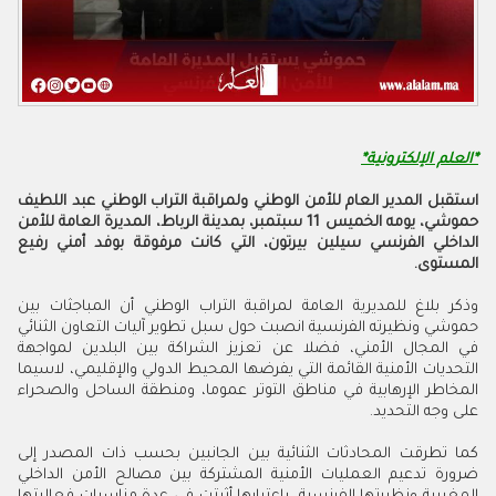
*العلم الإلكترونية*
استقبل المدير العام للأمن الوطني ولمراقبة التراب الوطني عبد اللطيف
حموشي، يومه الخميس 11 سبتمبر
،
بمدينة الرباط، المديرة العامة للأمن
الداخلي الفرنسي سيلين بيرتون، التي كانت مرفوقة بوفد أمني رفيع
المستوى.
وذكر بلاغ للمديرية العامة لمراقبة التراب الوطني أن المباجثات بين
حموشي ونظيرته الفرنسية انصبت حول سبل تطوير آليات التعاون الثنائي
في المجال الأمني، فضلا عن تعزيز الشراكة بين البلدين لمواجهة
التحديات الأمنية القائمة التي يفرضها المحيط الدولي والإقليمي، لاسيما
المخاطر الإرهابية في مناطق التوتر عموما، ومنطقة الساحل والصحراء
على وجه التحديد.
كما تطرقت المحادثات الثنائية بين الجانبين بحسب ذات المصدر إلى
ضرورة تدعيم العمليات الأمنية المشتركة بين مصالح الأمن الداخلي