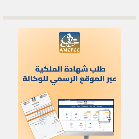
الاشتراك بالرسالة الاخبارية
أدخل بريدك الإلكتروني للتوصل بآخر الأخبار
العلم
اتصل بنا
للنشر في العلم
للإشهار
أركان
الحياة والصحة
تكنولوجيا وعلوم
ﺛﻘﺎﻓﺔ وﻓﻧون
إعلام وتواصل
مرئيات