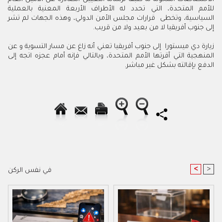
‬إلى‭ ‬جنوب‭ ‬أفريقيا‭ ‬لا‭ ‬من‭ ‬بعيد‭ ‬ولا‭ ‬من‭ ‬قريب‭.‬
‬الدفع‭ ‬بإقالته‭ ‬بشكل‭ ‬غير‭ ‬مباشر‭.‬‮ ‬
<
>
في نفس الركن