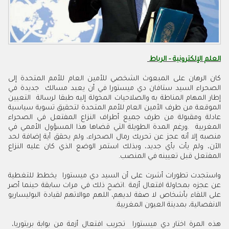
العلم الإلكترونية - الرباط
‬المفتعل‭ ‬قبل‭ ‬تعيينه‭ ‬في‭ ‬المنصب‭.‬‮ ‬
‬الانفصالية،‭ ‬بمدينة‭ ‬العيون‭ ‬المغربية‭.‬
هذه‭ ‬المرة‭ ‬اختار‭ ‬دي‭ ‬ميستورا‭ ‬‮ ‬تجريب‭ ‬افتعال‭ ‬أزمة‭ ‬من‭ ‬بوابة‭ ‬بريتوريا‭ ‬،‭