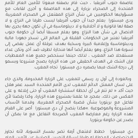
‬مسؤوليها‭ ‬الحكوميين‭ ‬في‭ ‬شأن‭ ‬النزاع‭ ‬المفتعل‭ ‬في‭ ‬الصحراء‭ ‬المغربية‭.
‬إلى‭ ‬درجة‭ ‬الشك‭ ‬فيما‭ ‬يضمره‭ ‬دي‭ ‬ميستورا‭ ‬‮ ‬تجاه‭ ‬المغرب‭.‬‮ ‬
‬يصدر‭ ‬عن‭ ‬حكومة‭ ‬بريتوريا‭.‬