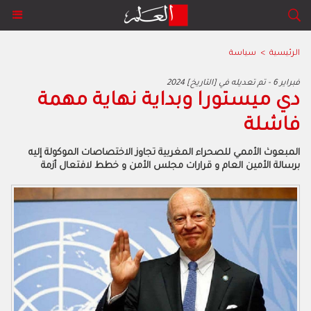
الرئيسية
>
سياسة
2024 فبراير 6 - تم تعديله في [التاريخ]
‬فاشلة‭
‬برسالة‭ ‬الأمين‭ ‬العام‭ ‬و‭ ‬قرارات‭ ‬مجلس‭ ‬الأمن‭ ‬و‭ ‬خطط‭ ‬لافتعال‭ ‬أزمة‮ ‬