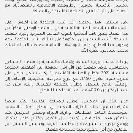
إجراءات ملموسة تهدف إلى تنشيط وتحديث وتطوير هذا القطاع، وذلك
لتحسين تنافسية الحرفيين وظروفهم الاجتماعية والاقتصادية، مع
الحفاظ على التراث الغني للصناعة التقليدية في المملكة
.
وفي مستهل هذا الاجتماع، أكد رئيس الحكومة عزيز أخنوش، على
الأهمية الاستراتيجية للصناعة التقليدية في الاقتصاد الوطني، مذكراً بأن
هذا القطاع يعتبر ناقلا أساسيا للهوية الثقافية المغربية وميزة حقيقية
للسياحة
.
وشدد السيد رئيس الحكومة على الالتزام الثابت للحكومة بدعم
وتطوير هذا القطاع، وفقًا للتوجيهات السامية لصاحب الجلالة الملك
محمد السادس، نصره الله
.
إثر ذلك قدمت وزيرة السياحة والصناعة التقليدية والاقتصاد الاجتماعي
والتضامني، عرضا مفصلاً عن الأوراش المهمة التي أطلقتها الحكومة
منذ سنة 2021 بقطاع الصناعة التقليدية
.
إذ ركزت بشكل خاص على
تسريع تنفيذ القانون 50
.
17، مع إخراج نصوصه التطبيقية، بالإضافة إلى
الإطلاق الناجح للسجل الوطني للصناعة التقليدية، والذي مكن من
تسجيل أكثر من 400.0 مما يعد تقدما كبيرا للقطاع
.
جدير بالذكر أن المجلس الوطني للصناعة التقليدية، يعتبر منصة
تشاركية تجمع مختلف الأطراف المعنية في القطاع: الهيئات المهنية،
المؤسسات العامة، القطاعات الوزارية، الخبراء وممثلي الحرفيين
.
كما
ستمكن هذه المنصة من تحديد سبل التطور، واقتراح حلول مبتكرة،
ووضع الإجراءات التشريعية والتنظيمية اللازمة، وتحسين التنسيق بين
الفاعلين من أجل تحقيق تنمية مستدامة للقطاع
.