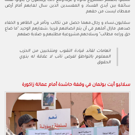
تشبثوا بحقهم المشروع قانونا و عرفا،ومع ذلك يرفضون أن يكونوا لقمة
سائغة بين أيدي الفساد و المفسدين الذين سال لعابهم أمام أرض
معطاء ليست من حقهم.
سلاليون،نساء و رجال،مهما حصل من تكالب وتآمر في الظاهر و الخفاء
ضدهم، مازال أملهم في أن يتم انصافهم قريبا ،شعارهم الوحيد "ما ضاع
حق وراءه مطالب" وسلاحهم،مشروعية مطلبهم،و صلابة صفهم.
اتهامات لقائد قيادة النقوب ومنتخبين من الحزب
المعلوم بالتواطؤ لفرض نائب لا علاقة له بذوي
الحقوق
سلاليو أيت بولمان في وقفة حاشدة أمام عمالة زاكورة