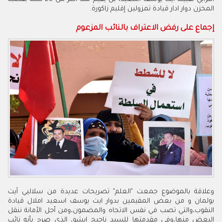
المخزن دوار ادار قيادة تمزولين إقليم زاكورة.
إجماع على رفض الاعتراف بالنائب المزعوم
وعلاقة بالموضوع جمعت "العلم" تصريحات عديدة من سلاليي آيت
بولمان و من بعض المقيمين بدوار ايت يوسف اسعيد املال قيادة
النقوب،والتي تصب في نفس الاتجاه والمضمون،ومن أجل الأمانة ننقل
البعض منها،وفي مقدمتها للسيد ناجيح ايشو، الذي صرح بأنه نائب