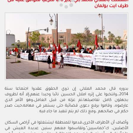
التمسك بالملالي محمد بني ايدير نائبا شرعيا متوافق عليه من
طرف ايت بولمان
بدوره قال محمد الملالي إن ذوي الحقوق عقدوا اجتماعا سنة
2014،،وانتخبوا على إثره املال الحسين نائبا وحيدا عنهم،إلا أنه لظروف
يجهلون كامل تفاصيلها،تم عزله من قبل العامل،وهو الأمر الذي
عارضوه، وقاموا برفع دعوى قضائية حتى يستمر في مهامه،حيث صدر
حكم في صالحهم ،ومع ذلك لم يتم تنفيذ ما جاء فيه .
وأضاف أن الأطراف الأخرى،قدموا للمنطقة ليشتغلوا في أراضي السكان
الأصليين، ك"خماسيين"،وتقاسموا معهم سنين عديدة العيش في