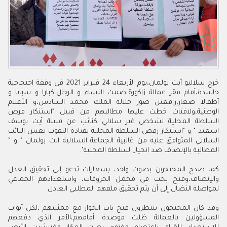
خرج سلاليو أيت بولمان،يوم الأربعاء 24 فبراير 2021 في وقفة احتجاجية
حاشدة،أمام مقر عمالة زاكورة،ضمت النساء و الرجال،كبارا و شبابا و
أطفالا صغار،رافعين صور جلالة الملك محمد السادس،و الأعلام
الوطنية،ولافتات خطت عليها مطالبهم من قبيل "استنكار فرض
السلطة المحلية لشخص غير سلالي كنائب عن قبيلة أيت يوسف
اسعيد " و "استنكار رفض السلطة المحلية بقيادة النقوب تعيين النائب
السلالي المتوافق عليه من غالبية الجماعة السلالية ايت بولمان " و "
المطالبة بالإنصاف ضد انحياز السلطة المحلية".
كما صدح المحتجون بصوت واحد، بشعارات تدعو إلى تحقيق العدل
والإنصاف،وفتح بحث في مجمل الخروقات، واستعدادهم الجماعي
لمواصلة النضال إلى أن يتم تحقيق ملفهم المطلبي العادل.
وقد كان المحتجون ينتظرون فتح باب الحوار مع ممثليهم ،لكن أبواب
المسؤولين بالعمالة ظلت موصدة أمامهم،الأمر الذي دفعهم