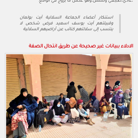
،عادي،طبيعي وسلس،وهو عكس ما يروج في الواقع.
استنكار أعضاء الجماعة السلالية آيت بولمان
وقبيلتهم آيت يوسف اسعيد فرض شخص لا
ينتسب إلى سلالتهم كنائب عن أراضيهم السلالية
الادلاء ببيانات غير صحيحة عن طريق انتحال الصفة