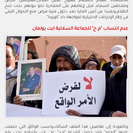
للاستعداد للقيام باعتصام مفتوح بعين المكان،مفترشين الأرض
وملتحفين السماء، قبل إرغامهم على المغادرة نحو بيوتهم ،تحت جنح
الظلام،وبعيدا عن أعين المارة بعد دخول فترة فرض منع التجوال الليلي
في إطار الإجراءات الاحترازية لمواجهة داء "كورونا".
عدم انتساب "م.ح" للجماعة السلالية ايت بولمان
وبالعودة إلى تفاصيل هذا الملف الشائك،وحسب الوثائق التي حصلت
عليها "العلم" فقد حصل المدعو "م.ح" على إذن بالترافع تحت رقم