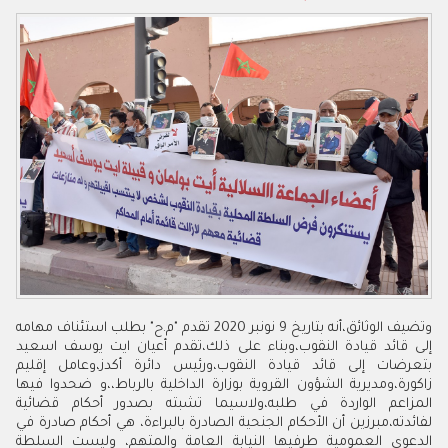
وتضيف الوثائق،أنه بتاريخ 9 نونبر 2020 تقدم "م.ح" بطلب استئناف مهامه
إلى قائد قيادة النقوب،وبناء على ذلك،تقدم أعيان ايت يوسف اسعيد
بتعرضات إلى قائد قيادة النقوب،ورئيس دائرة أكدز،وعامل إقليم
زاكورة،ومديرية الشؤون القروية بوزارة الداخلية بالرباط،،و ضحدوا فيها
المزاعم الواردة في طلبه،ولاسيما تشبته بصدور أحكام قضائية
لفائدته،مبرزين أن الأحكام الجنحية الصادرة بالبراءة، هي أحكام صادرة في
الدعوى العمومية طرفيها النيابة العامة والمتهم، وليست السلطة