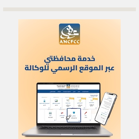
أدخل بريدك الإلكتروني للتوصل بآخر الأخبار
العلم
اتصل بنا
للنشر في العلم
للإشهار
أركان
الحياة والصحة
تكنولوجيا وعلوم
ﺛﻘﺎﻓﺔ وﻓﻧون
إعلام وتواصل
مرئيات