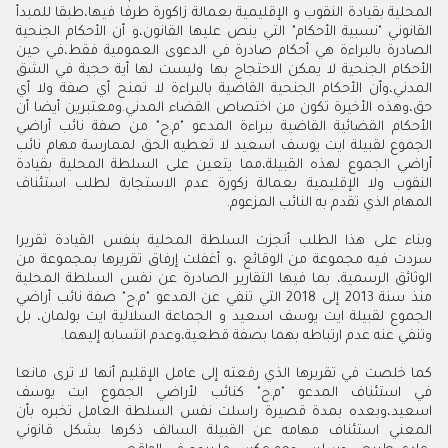
المحلية بقيادة النقوب و الإقليمية بعمالة زاكورة طرفا فيها،طبقا للمبدأ
القانوني "نسبية الأحكام" التي ينص عليها القانون،و أن الأحكام الجنحية
الصادرة بالبراءة هي أحكام صادرة في الدعوى العمومية فقط،في حين
الأحكام الجنحية لا يمكن الاحتجاج بها وليست لها أية حجية في الشق
المدني،وأن الأحكام الجنحية القاضية بالبراءة لا تمنح أي صفة ولا أي
حق،وهذه الأخيرة تكون من اختصاص القضاء المدني.ومعتبرين أيضا أن
الأحكام القضائية القاضية ببراءة المدعو "م.ح" من صفة نائب أراضي
الجموع لقبيلة ايت يوسف اسعيد لا تعطيه الحق لممارسة مهام نائب
أراضي الجموع لهذه القبيلة،مما يتعين على السلطة المحلية بقيادة
النقوب ولا الإقليمية بعمالة زكورة عدم الاستجابة لطلب استئناف
المهام الذي تقدم به النائب المزعوم.
وبناء على هذا الطلب أنجزت السلطة المحلية بنفس القيادة تقريرا
سردت فيه مجموعة من الوقائع ،و أغفلت إرفاق تقريرها بمجموعة من
الوثائق الرسمية، بما فيها التقارير الصادرة عن نفس السلطة المحلية
منذ سنة 2013 إلى 2018 التي تنفي عن المدعو "م.ح" صفة نائب أراضي
الجموع لقبيلة ايت يوسف اسعيد و الجماعة السلالية ايت بولمان، بل
وتنفي عنه عدم ارتباطه بهما بصفة قطعية،وعدم انتسابه إليهما.
كما خلصت في تقريرها الذي رفعته إلى عامل الإقليم أنها لا ترى مانعا
في استئناف المدعو "م.ح" كنائب لأراضي الجموع ايت يوسف
اسعيد،وبعده بمدة قصيرة راسلت نفس السلطة العامل تخبره بأن
المعني استئناف مهامه عن القبيلة السالف ذكرها بشكل قانوني