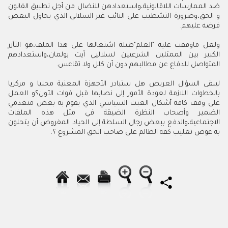
ضد الممارسات اللاقانونية،واستعدادهن للنضال من أجل تطبيق القانون
و الحق،وضرورة التشطيب على النائب غير السلالي الذي يحاول البعض
فرضه عليهم.
ولعل ماوقفت عليه "العلم"طيلة اشتغالها على هذا الملف،هو التآزر
الكبير بين الممثلين الشرعيين لسلاليي آيت بولمان،واستعدادهم
المتواصل للدفاع عن مطالبهم دون أن كلل ولا تقاعس.
ليبقى السؤال العريض هل ستبادر الأجهزة المعنية محليا و مركزيا
بالخطوات اللازمة لعودة الأمور إلى نصابها قبل فوات الآون؟و العمل
على وقف كافة أشكال العبث السياسي الذي يقوم به بعض منعدمي
الضمير وأصحاب النظرة الضيقة في مثل هذه الملفات
الاجتماعية،والدفع ببعض رجال السلطة إلى الحياد المفروض أن يتحلون
به عوض تغليب كفة الظالم على صاحب الحق المشروع ؟.