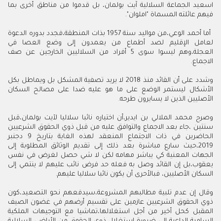
اسعيد الجماعة السلالية آيت بولمان، بل قدموا من مناطق أخرى بما
فيهم عائلته المسماة "املوان".
أما أحمد الوعي،من مواليد سنة 1957 بذات المنطقة،فجدد بدوره الدعوة
لعامل الإقليم لصد أطماع من يعمدون إلى وضع العصا في
العجلة،وهم ليسوا سوى 5 أفراد من السلاليين الخارجين عن صف
الاجماع.
وشدد على أن القائد منذ 2018 لا يريد تصفية المشكل بل ويماطل بكل
الأشكال ليستمر الوضع على ما هو عليه ضدا على مصالح السكان
الأصليين الذين لا يسايرون طرحه.
وصرح محمد الملالي بن ايدير،أن اختياره نائبا سلاليا لآيت بولمان،قبل
سنتين ،جاء بعد الاجماع والتوافق عليه من قبل ذوي الحقوق الشرعيين
الحاضرين في ذات الاجتماع المنعقد لهذه الغاية بتاريخ 9 دجنبر
2019،حيث سارع مباشرة بعد ذلك إلى تقديم الوثائق المطلوبة إلى
الجهات المعنية كي يباشر مهامه لكن لا شي حصل لغرض في نفس
يعقوب،بل إن القائد وصل به فعله حد فرض نائب عليهم لا ينتمي إلى
السكان الأصليين، فبالأحرى أن يكون نائبا سلاليا عليهم.
وقال إن عدم تلبية مطالبهم المشروعة،سيدفعهم نحو التصعيد،كون
ذوي الحقوق الشرعيين عازمين على تقسيم أرضهم في غضون الصيف
المقبل كحل أخير من أجل استغلالها،تماشيا مع التوجيهات الملكية