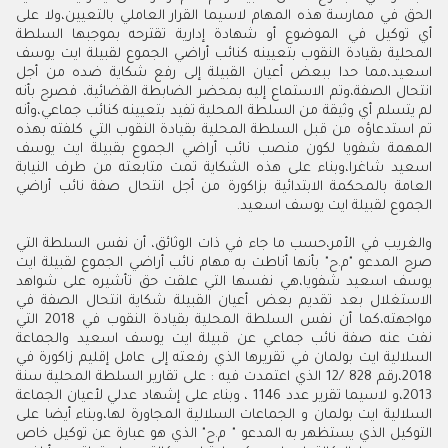
الحق في ممارسة هذه المهام لاسيما القرار العاملي بالتعيين،ولا على
أي توكيل في الموضوع أو شهادة إدارية تقترحه بموجبها السلطة
المحلية بقيادة النقوب بتعيينه كنائب أراضي الجموع لقبيلة ايت يوسف
اسعيد،مما حدا ببعض أعيان القبيلة إلى رفع شكاية ضده من أجل
انتحال الصفة،وتم الاستماع إليه بمحضر الضابطة القضائية، فصرح بأنه
لم يتسلم أي وثيقة من السلطة المحلية تفيد بتعيينه كنائب جماعي،وأنه
تم استدعاؤه من قبل السلطة المحلية بقيادة النقوب التي كلفته بهذه
المهمة شفويا لكون منصب نائب أراضي الجموع بقبيلة ايت يوسف
اسعيد شاغرا،وبناء على هذه الشكاية تمت متابعته من طرف النيابة
العامة بالمحكمة الابتدائية بزاكورة من أجل انتحال صفة نائب أراضي
الجموع لقبيلة ايت يوسف اسعيد.
والغريب في الأمر،حسب ما جاء في ذات الوثائق، أن نفس السلطة التي
صرح المدعو "م.ح" بأنها أناطت به مهام نائب أراضي الجموع لقبيلة ايت
يوسف اسعيد شفويا،هي نفسها التي علقت حق تأشيره على شواهد
الاستغلال بعد تقديم بعض أعيان القبيلة شكاية انتحال الصفة في
مواجهته،كما أن نفس السلطة المحلية بقيادة النقوب في 2018 التي
نفت عنه صفة نائب جماعي عن قبيلة ايت يوسف اسعيد والجماعة
السلالية ايت بولمان في تقريرها الذي رفعته إلى عامل إقليم زاكورة في
2018،رقم 828 /12 الذي اعتمدت فيه : على تقارير السلطة المحلية سنة
2013،و لاسيما تقرير عدد 1146 ، وبناء على إشهاد عدلي لأعيان الجماعة
السلالية ايت بولمان و الجماعات السلالية المجاورة لها،وبناء أيضا على
التوكيل الذي يستظهر به المدعو " م.ح" الذي هو عبارة عن توكيل خاص