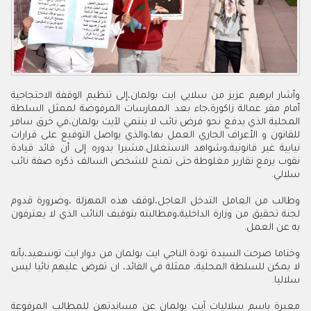
وأشار ابرهيم عزيز من سلايي ايت بولمان،إلى تنظيم الوقفة الاحتجاجية
أمام مقر عمالة زاكورة،جاء بعد الممارسات المرفوضة لممثل السلطة
المحلية الذي يدفع نحو فرض نائب لا ينتمي لآيت بولمان،في خرق سافر
للقانون و الأعراف الجاري العمل بها،والذي يواصل التوقيع على قرارات
نيابية غير قانونية،وشواهد الاستغلال.مشيرا بدوره إلى أن قائد قيادة
نقوب يرفع تقارير مغلوطة حتى تمنح للشخص السالف ذكره صفة نائب
سلالي.
وطالب من العامل التدخل العاجل،لوقف هذه المهزلة ،وضرورة قدوم
لجنة تحقيق من وزارة الداخلية،ومطالبته بتوقيف النائب الذي لا يعترفون
به عن العمل.
وختاما صرحت السيدة تودة الناجي ايت بولمان من دوار ايت توسعيد،بأنه
لا يمكن للسلطة المحلية، ممثلة في القائد، ان تفرض عليهم نائيا ليس
سلاليا.
معبرة باسم سلاليات آيت بولمان عن مساندتهن للمطالب المرفوعة