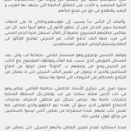
اختاروا التصعيد و الكذب على الحقائق الدامغة التي يشهد بها القريب و
البعيد والطمع في حق من صنع خيالهم.
وأضاف أن اليأس بدأ يتسرب إلى نفوسهم،وبالتالي ما على الجهات
المعنية سوى التدخل قبل أن تتطور الأمور إلى ماهو أسوأ لصد كل من
يعاكس مطلبهم المشروع. مضيفا أن القائد استغل فترة الحجر الصحي
التي مرت منها البلاد لدفع النائب غير الشرعي لتوقيع الوثائق في
الخفاء،وتسليم الرخص لبعض المستفيدين.
وتوقف الحسين بوعزاوي،وهو مستشار جماعي ،بجماعة ايت ولال ،عند
المشكل العويص الذي تسبب فيه القائد،وتواطؤه المفضوح مع النائب
غير الشرعي،ومع من وصفهم ب "الخونة" ممن خرجوا عن اجماع
السلاليين،والذين لا يرغبون في تعيين النائب الشرعي حتى لا يتمكن من
الترافع بالمحاكم على الخروقات التي قاموا بها سابقا.
بدوره صرح علي شكري الأستاذ الجامعي بجامعة القاضي عياض،وهو
في ذات الحين ممثلا سلاليا عن ايت بولمان،بأن السلطة المحلية
لاعتبارات خاصة بها، ترفض بشكل غير منطقي الاعتراف بمخرجات
الاجتماع القانوني الذي سبق أن عقده ذوو الحقوق،والذي تمخض عنه
تعيين نائب عليهم. مبديا استغرابه من تمكين أناس ليسوا بالسلاليين
من وثائق تقول عكس ذلك.
مبديا استنكاره لعدم تعيين العامل بنائبهم الشرعي حتى يتمكن من