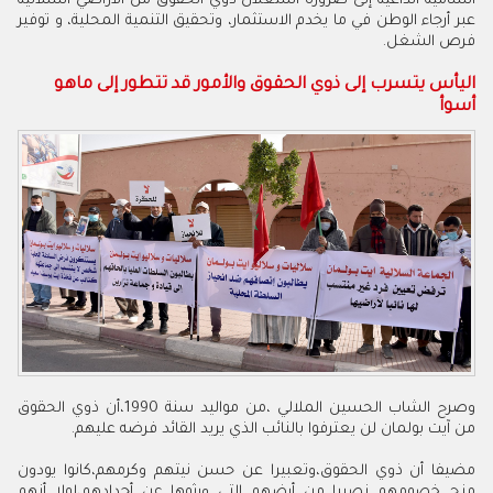
السامية الداعية إلى ضرورة استغلال ذوي الحقوق من الأراضي السلالية
عبر أرجاء الوطن في ما يخدم الاستثمار، وتحقيق التنمية المحلية، و توفير
فرص الشغل.
اليأس يتسرب إلى ذوي الحقوق والأمور قد تتطور إلى ماهو
أسوأ
وصرح الشاب الحسين الملالي ،من مواليد سنة 1990،أن ذوي الحقوق
من آيت بولمان لن يعترفوا بالنائب الذي يريد القائد فرضه عليهم.
مضيفا أن ذوي الحقوق،وتعبيرا عن حسن نيتهم وكرمهم،كانوا يودون
منح خصومهم نصيبا من أرضهم التي ورثوها عن أجدادهم،لولا أنهم