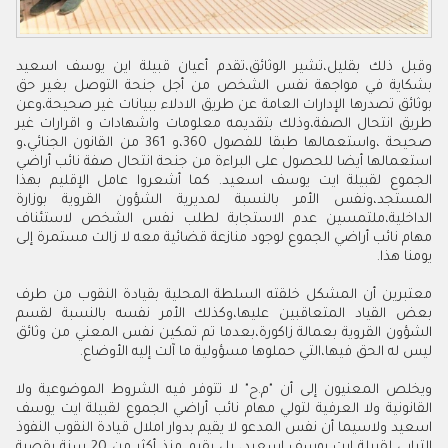
وقبل ذلك بقليل،تشير الوثائق،تقدم أعيان قبيلة اين يوسف اسعيد
بشكاية في مواجهة نفس الشخص من أجل جنحة التوصل بغير حق
بوثائق تصدرها الإدارات العامة عن طريق الادلاء ببيانات غير صحيحة،وعن
طريق انتحال الصفة،وذلك بتقديمه معلومات واشهادات و اقرارات غير
صحيحة ،واستعمالها طبقا للفصول 360،و 361 من القانون الجنائي،و
استعمالها أيضا للحصول على البراءة من جنحة انتحال صفة نائب أراضي
الجموع لقبيلة ايت يوسف اسعيد. كما أشعروا عامل الإقليم بهذا
المستجد،ونفس الأمر بالنسبة لمديرية الشؤون القروية بوزارة
الداخلية،ملتمسين عدم الاستجابة لطلب نفس الشخص لاستئناف
مهام نائب أراضي الجموع لوجود منازعة قضائية معه لا زالت مستمرة إلى
يومنا هذا.
معتبرين أن المشكل خلقته السلطة المحلية بقيادة النقوب من طرف
بعض القياد المتعاقبين عليها،وكذلك الأمر نفسه بالنسبة لقسم
الشؤون القروية بعمالة زاكورة،بعدما تم تمكين نفس المعني من وثائق
ليس له الحق فيها،التي حملوها مسؤولية ما آلت إليه الأوضاع.
ويخلص المعنيون إلى أن "م.ح" لا تتوفر فيه الشروط الموضوعية ولا
القانونية ولا العرفية لتولي مهام نائب أراضي الجموع لقبيلة ايت يوسف
اسعيد ولاسيما أن نفس المدعو لا يقيم بدوار املال قيادة النقوب النفوذ
الترابي لقبيلة ايت يوسف اسعيد، بل يقيم منذ أكثر من 20 سنة بقصبة