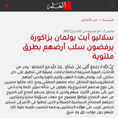
الرئيسية
>
من الأقاليم
2021 مارس 2 - تم تعديله في [التاريخ]
سلاليو آيت بولمان بزاكورة
يرفضون سلب أرضهم بطرق
ملتوية
"إِنَّ اللَّهَ لَا يَجْمَعُ أُمَّتِي عَلَى ضَلَالَةٍ ، وَيَدُ اللَّهِ مَعَ الْجَمَاعَةِ " واحد من
الأحاديث النبوية الشريفة الحاملة لدلالات عميقة التي تنطبق على حال
سلاليي آيت بولمان،بقيادة النقوب،إقليم زاكورة،والذين أعياهم
الانتظار،وسئموا التماطل تجاه ملفهم المطلبي،ومع ذلك مازالوا مصرين
على بلوغ هدفهم المشروع،ولا يقولون في شأنه سوى كلمة واحدة،في
حين يأبى بعض الأفراد منهم،والذين لا يتجاوز عددهم أصابع اليد،الخروج
عن صف الاجماع بتواطؤ مفضوح مع جهات مسؤولة محليا،ومنتخبين
تحركهم المصالح السياسية الضيقة،و الذين فطنوا في الأخير إلى تسخير
شخص غريب على هؤلاء السلاليين،ودفعه لتنصيب نفسه عنوة نائبا
عليهم دون موجب حق ولا شرع.