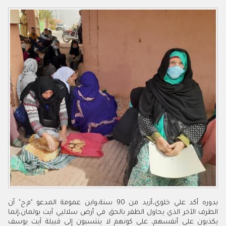
بدوره أكد علي خلوي،أزيد من 90 سنة،وابن عمومة المدعو "م.ح" أن
الطرف الآخر الذي يحاول الظفر بالحق في أرض سلاليي آيت بولمان،إنما
يكذبون على أنفسهم، على كونهم لا ينتسبون إلى قبيلة آيت يوسف