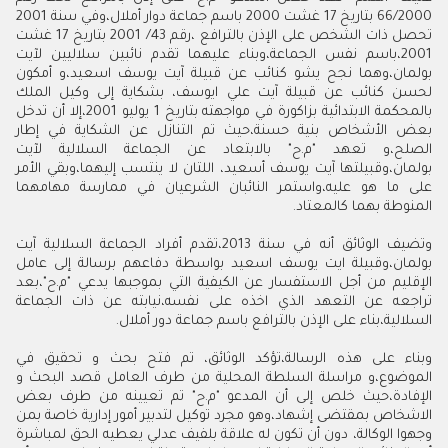
66/2000 بتاريخ 17 غشت 2000 باسم جماعة دوار أملال،وفي سنة 2001
تحصل ذات الشخص على الإذن بالترافع ،رقم 43/ 2001 بتاريخ 17 غشت
2001،باسم نفس الجماعة،وبناء عليهما تقدم نائبين سلاليين لآيت
بولمان،وهما نجح يشو كنائب عن قبيلة آيت يوسف اسعيد،و أمكون
لحسن كنائب عن قبيلة آيت علي ايوسف، بشكاية إلى وكيل الملك
بالمحكمة الابتدائية بزاكورة في مواجهته بتاريخ 1 يوليو 2001،إلا أن تدخل
بعض الأشخاص بنية حسنة،حيث تم التنازل عن الشكاية في إطار
الصلح،و تعهد "م.ح" بالابتعاد عن الجماعة السلالية لآيت
بولمان،وقبيلتها آيت يوسف أسعيد، اللتان لا ينتسب إليهما،وبقي الأمر
على ما هو عليه،واستمر النائبان الشرعيان في ممارسة مهامهما
المنوطة بهما كالمعتاد.
وتضيف الوثائق أنه في سنة 2013،تقدم أفراد الجماعة السلالية آيت
بولمان،وقبيلة ايت يوسف اسعيد بواسطة دفاعهم برسالة إلى عامل
الإقليم من أجل الاستفسار عن الكيفية التي بموجبها يدعي "م.ح"،بعد
تراجعه عن التعهد الذي اخذه على نفسه،نيابته عن ذات الجماعة
السلالية،بناء على الإذن بالترافع باسم جماعة دور أملال.
وبناء على هذه الرسالة،تؤكد الوثائق، تم فتح بحث و تحقيق في
الموضوع،و مراسلة السلطة المحلية من طرف العامل قصد البحث و
الإفادة،حيث خلص إلى أن المدعو "م.ح" تم تعيينه من طرف بعض
الاشخاص بمقتضى إشهاد،وهو مجرد توكيل لتدبير أمور إدارية خاصة بمن
وجهوا الوكالة، دون أن تكون له علاقة بلفيف عدلي يعطيه الحق لمباشرة