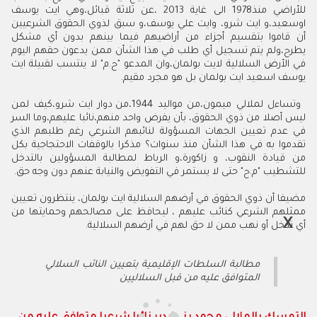
للأراضي منذ1978 الى غاية 2013 ،عن ثلاثة قبائل،وهي ايت يوسف
اوسعيد،و ايت شرو، وايت علي يوسف،و سبق لذوي الحقوق الشرعيين
أن قاموا بتقسيم أجزاء من أراضيهم فيما بينهم بدون أي مشكل
يطرح،ولم يتم تسجيل أي طلب في هذا الشأن ممن يدعون حقهم اليوم
في الأرض السلالية لايت بولمان،وان المدعو "ح.م" لا ينتسب لقبيلة ايت
يوسف اسعيد ايت بولمان بل هو مجرد مقيم.
وتساءل لملالي ميمون،من مواليد 1944،من دوار ايت شرو،كيف لمن
ليس أصلا من ذوي الحقوق، بأن يفرض واحد منهم،نائبا عليهم،وما السر
في عدم تعيين الجهات المسؤولة لنائبهم الشرعي رغم طلبهم الذي
تقدموا به في هذا الشأن منذ سنوات؟ مذكرا بالوقفات الاحتجاجية بكل
من قيادة النقوب، و زاكورة،و الرباط لمطالبة المسؤولين بالتدخل
للتشطيب "م.ح" حتى لا يستمر في التفويض والنيابة عنهم دون وجه حق.
مضيفا أن ذوي الحقوق في أرضهم السلالية ايت بولمان، ينتظرون تعيين
ممثلهم الشرعي كنائب عليهم ، ليحافظ على مصالحهم وحمايتها من
أي تدخل أو نهب ممن لا حق لهم في أرضهم السلالية.
مطالبة السلطات الإقليمية بتعيين النائب السلالي
المتوافق عليه من قبل السلاليين