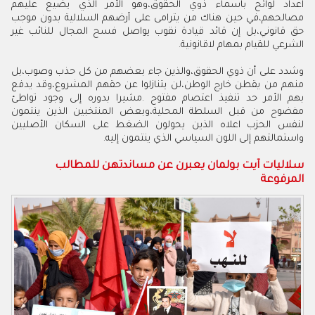
اعداد لوائح باسماء ذوي الحقوق،وهو الأمر الذي يضيع عليهم
مصالحهم،في حين هناك من يترامى على أرضهم السلالية بدون موجب
حق قانوني،بل إن قائد قيادة نقوب يواصل فسح المجال للنائب غير
الشرعي للقيام بمهام لاقانونية.
وشدد على أن ذوي الحقوق،والذين جاء بعضهم من كل حذب وصوب،بل
منهم من يقطن خارج الوطن،لن يتنازلوا عن حقهم المشروع،وقد يدفع
بهم الأمر حد تنفيذ اعتصام مفتوح .مشيرا بدوره إلى وجود تواطئ
مفضوح من قبل السلطة المحلية،وبعض المنتخبين الذين ينتمون
لنفس الحزب اعلاه الذين يحولون الضغط على السكان الأصليين
واستمالتهم إلى اللون السياسي الذي ينتمون إليه.
سلاليات آيت بولمان يعبرن عن مساندتهن للمطالب
المرفوعة