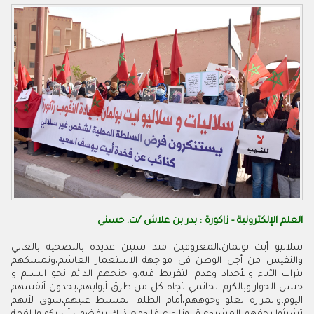
العلم الإلكترونية - زاكورة : بدر بن علاش /ت. حسني
سلاليو أيت بولمان،المعروفين منذ سنين عديدة بالتضحية بالغالي
والنفيس من أجل الوطن في مواجهة الاستعمار الغاشم،وتمسكهم
بتراب الآباء والأجداد وعدم التفريط فيه،و جنحهم الدائم نحو السلم و
حسن الجوار،وبالكرم الحاتمي تجاه كل من طرق أبوابهم،يجدون أنفسهم
اليوم،والمرارة تعلو وجوههم،أمام الظلم المسلط عليهم،سوى لأنهم