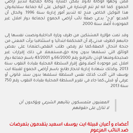
ممن وجهوا الوكالة له،ولا يمكن اعتباره وكالة جماعية لتدبير أراضي
الجموع. كما انه لم تتم الإشارة في التوكيل على أية جماعة سلالية،وان
هذا التوكيل الخاص منح له لتدبير أمور إدارية سنة 1996. والحال أن
المدعو "م.ح" يدعي صفة نائب أراضي الجموع لجماعة دوار املال غير
الموجودة أصلا سنة 2000.
وقد تمت مؤازرة المشتكين من طرف وزارة الداخلية،ونصبت نفسها إلى
جانبهم كطرف مدني،إلا أن المحكمة ابتدائيا و استئنافيا برأت المعني من
جنحة انتحال الصفة،كما تم رفض طلب النقض،اعتمادا على بعض
الوثائق التي تسلمها بدون وجه حق،مستعملا في ذلك إقرارات غير
صحيحة،ومنها الإذن بالترافع رقم 66/2000،و 43/2001 باسم جماعة دوار
املال غير موجودة أصلا،وفق إقرار السلطة المحلية بقيادة النقوب سنة
2013 ،وكذلك شهادة إدارية لانجاز طابع باسم أراضي الجموع لقبيلة ايت
يوسف التي أكدت كذلك نفس السلطة تسلمها بدون سند قانوني أو
عرفي أو قبلي،كما جاء في تقرير السلطة المحلية بقيادة النقوب رقم 750
سنة 2013.
المعنيون متمسكون بنائبهم الشرعي ويؤكدون أن
لا تنازل على حقوقهم
أعضاء و أعيان قبيلة ايت يوسف اسعيد يتقدمون بتعرضات
ضد النائب المزعوم