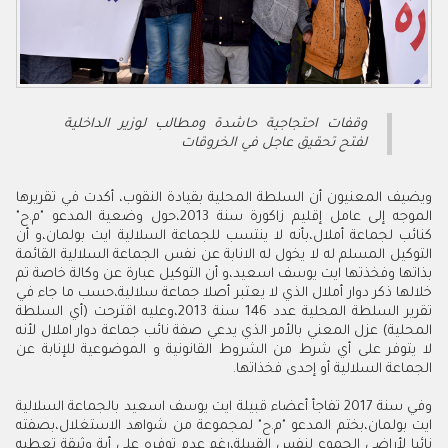
وقفات احتجاجية حاشدة ومطالب لوزير الداخلية
لفتح تحقيق عاجل في الخروقات
ويضيف المعنيون أن السلطة المحلية بقيادة النقوب، أكدت في تقريرها
الموجه إلى عامل إقليم زاكورة سنة 2013،حول وضعية المدعو "م.ح"
كنائب لجماعة أملال،بأنه لا ينتسب للجماعة السلالية ايت بولمان،و أن
التوكيل المسلم له لا يخول له الانابة عن نفس الجماعة السلالية القائمة
بذاتها وفخذتها ايت يوسف اسعيد،و أن التوكيل عبارة عن وكالة خاصة تم
خلالها ذكر دوار أملال الذي لا يعتبر أصلا جماعة سلالية،حسب ما جاء في
تقرير السلطة المحلية عدد 146 سنة 2013،وعليه اقترحت (أي السلطة
المحلية) عزل المعني بالأمر الذي يدعي صفة نائب جماعة دوار املال لأنه
لا يتوفر على أي شرط من الشروط القانونية و الموضوعية للإنابة عن
الجماعة السلالية أو إحدى فخذاتها.
وفي سنة 2017 تفاجأ أعضاء قبيلة ايت يوسف اسعيد بالجماعة السلالية
ايت بولمان،بختم المدعو "م.ح" لمجموعة من شواهد الاستغلال،بصفته
نائبا لأراضي الجموع لنفس القبيلة،رغم عدم توفره على أية وثيقة تعطيه