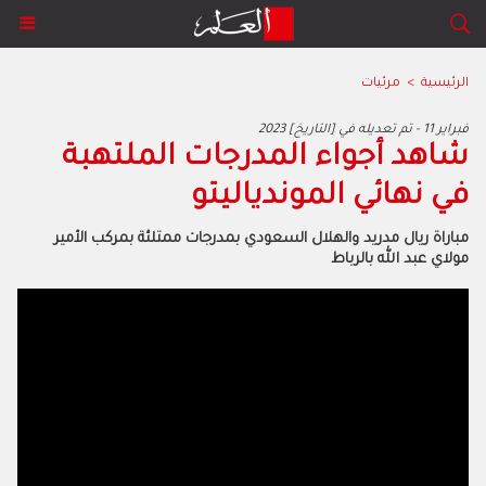
الرئيسية
>
مرئيات
2023 فبراير 11 - تم تعديله في [التاريخ]
شاهد أجواء المدرجات الملتهبة
في نهائي الموندياليتو
مباراة ريال مدريد والهلال السعودي بمدرجات ممتلئة بمركب الأمير
مولاي عبد الله بالرباط