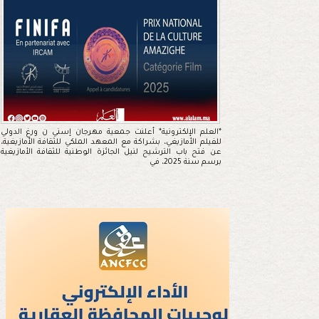
*العلم الإلكترونية* أعلنت جمعية مهرجان إسني ن ورغ الدولي
للفيلم الأمازيغي، بشراكة مع المعهد الملكي للثقافة الأمازيغية،
عن فتح باب الترشيح لنيل الجائزة الوطنية للثقافة الأمازيغية
برسم سنة 2025، في