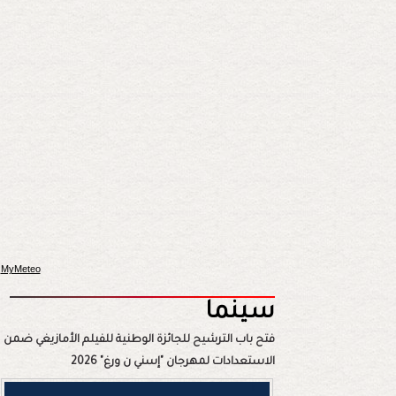
MyMeteo
سينما
فتح باب الترشيح للجائزة الوطنية للفيلم الأمازيغي ضمن
الاستعدادات لمهرجان "إسني ن ورغ" 2026