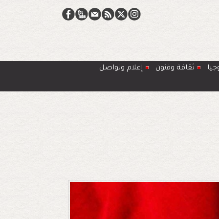
جيا
ﺛﻘﺎﻓﺔ وﻓﻧون
إعلام وتواصل