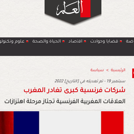
اضة
قضايا وحوادث
اﻗﺗﺻﺎد
الحياة والصحة
ﻋﻠوم وتكنولو
الرئيسية
>
سياسة
2022 سبتمبر 19 - تم تعديله في [التاريخ]
شركات‭ ‬فرنسية‭ ‬كبرى‭ ‬تغادر‭ ‬المغرب‭ ‬
العلاقات‭ ‬المغربية‭ ‬الفرنسية‭ ‬تجتاز‭ ‬مرحلة‭ ‬اهتزازات‭ ‬