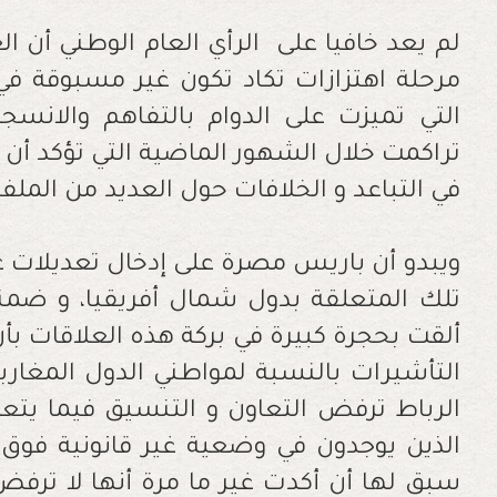
‬في‭ ‬التباعد‭ ‬و‭ ‬الخلافات‭ ‬حول‭ ‬العديد‭ ‬من‭ ‬الملفات‭ ‬الساخنة‭ .‬