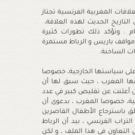
‬مرحلة‭ ‬اهتزازات‭ ‬تكاد‭ ‬تكون‭ ‬غير‭ ‬مسبوقة‭ ‬في‭ ‬التاريخ‭ ‬الحديث‭ ‬لهذه‭ ‬العلاقة‭ ‬،‭