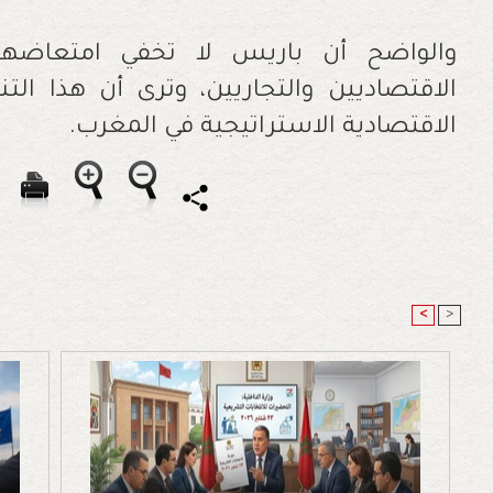
‬الاقتصادية‭ ‬الاستراتيجية‭ ‬في‭ ‬المغرب‭ . ‬
<
>