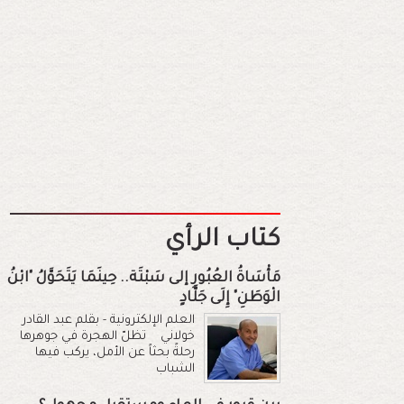
كتاب الرأي
مَأْسَاةُ العُبُورِ إلى سَبْتَة.. حِينَمَا يَتَحَوَّلُ "ابْنُ
الْوَطَنِ" إِلَى جَلَّادٍ
العلم الإلكترونية - بقلم عبد القادر
خولاني تظلّ الهجرة في جوهرها
رحلةً بحثاً عن الأمل، يركب فيها
الشباب