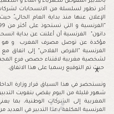
‬حيث‭ ‬تم‭ ‬التوقيع‭ ‬رسميا‭ ‬على‭ ‬هذا‭ ‬الاتفاق‭ .‬
‬الفرنسية‭ ‬المكلفة‭ ‬بهذا‭ ‬التدبير‭ ‬في‭ ‬العديد‭ ‬من‭ ‬المدن‭ ‬المغربية‭ .‬