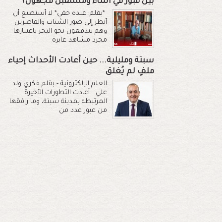
بين قبور في الماء ومستقبل مجهول؟
*بقلم: عبده حقي* لا أستطيع أن
أنظر إلى صور الشباب والقاصرين
وهم يندفعون نحو البحر باعتبارها
مجرد مشاهد عابرة
سبتة ومليلية... حين أعادت الأحداث إحياء
ملفٍ لم يُغلق
العلم الإلكترونية - بقلم فكري ولد
علي أعادت التطورات الأخيرة
المرتبطة بمدينة سبتة، وما رافقها
من عبور عدد من