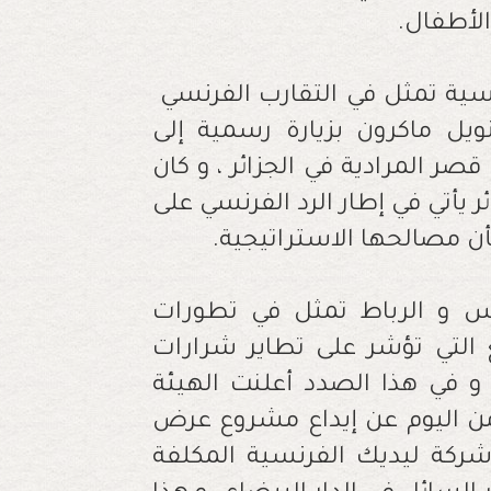
لكن‭ ‬أهم‭ ‬تحول‭ ‬في‭ ‬السياسة‭ ‬الخارجية‭ ‬الفرنسية‭ ‬تمثل‭ ‬في‭ ‬التقارب‭ ‬الفرنسي‭