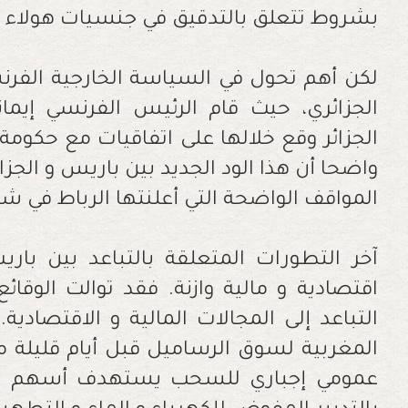
‬بشروط‭ ‬تتعلق‭ ‬بالتدقيق‭ ‬في‭ ‬جنسيات‭ ‬هولاء‭ ‬الأطفال‭ .‬
‬المواقف‭ ‬الواضحة‭ ‬التي‭ ‬أعلنتها‭ ‬الرباط‭ ‬في‭ ‬شأن‭ ‬مصالحها‭ ‬الاستراتيجية‭ .‬