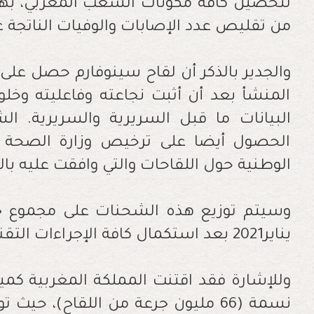
لتحصين كافة مكونات الشعب المغربي، به
من تقليص عدد الإصابات والوفيات الناتجة عن
والجدير بالذكر أن لقاح سينوفارم حصل عل
المنشأ بعد أن أثبت نجاعته وفاعليته وخلو
البيانات ما قبل السريرية والسريرية
. ال
الحصول أيضا على ترخيص وزارة الصحة ا
الوطنية حول اللقاحات والتي وافقت عليه بال
يناير2021 بعد استكمال كافة الإجراءات التقنية الضرورية.