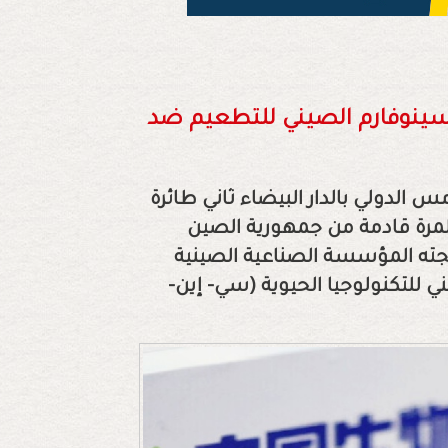
سينوفارم الصيني للتطعيم ضد
202 بمطار محمد الخامس الدولي بالدار البيضاء ثاني طائرة
 ضد فيروس سارس كوف- 2. هذه المرة قادمة من جمهورية الصين
تجته المؤسسة الصناعية الصينية
ي للتكنولوجيا الحيوية (سي- إين-