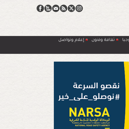
جيا
ﺛﻘﺎﻓﺔ وﻓﻧون
إعلام وتواصل