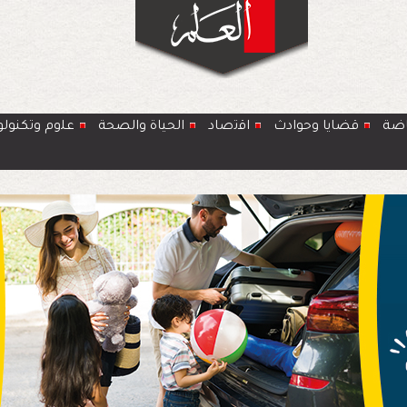
اضة
قضايا وحوادث
اﻗﺗﺻﺎد
الحياة والصحة
ﻋﻠوم وتكنولو