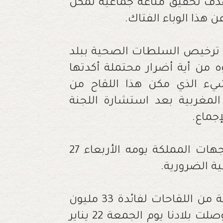
دف تحقيق مناعة جماعية تمكن
 هذا الوباء الفتاك.
ى ترخيص السلطات الصحية ببلد
ه من أية أضرار محتملة أكدتها
شيء الذي مكن هذا اللقاح من
لمغربية بعد استشارة اللجنة
إجماع.
وسيتم توزيع هذه الشحنات على مجموع جهات المملكة يومه الأربعاء 27
وللإشارة فقد اقتنت المملكة المغربية كمية من اللقاحات لفائدة 33 مليون
نسمة (66 مليون جرعة من اللقاح)، حيث توصلت بلادنا يوم الجمعة 22 يناير