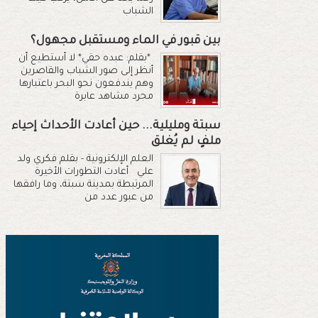
الشباب
بين قبور في الماء ومستقبل مجهول؟
*بقلم: عبده حقي* لا أستطيع أن
أنظر إلى صور الشباب والقاصرين
وهم يندفعون نحو البحر باعتبارها
مجرد مشاهد عابرة
سبتة ومليلية... حين أعادت الأحداث إحياء
ملفٍ لم يُغلق
العلم الإلكترونية - بقلم فكري ولد
علي أعادت التطورات الأخيرة
المرتبطة بمدينة سبتة، وما رافقها
من عبور عدد من