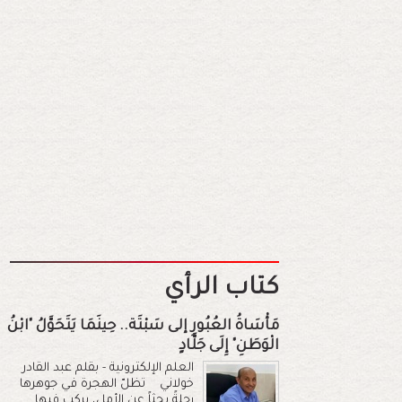
كتاب الرأي
مَأْسَاةُ العُبُورِ إلى سَبْتَة.. حِينَمَا يَتَحَوَّلُ "ابْنُ
الْوَطَنِ" إِلَى جَلَّادٍ
العلم الإلكترونية - بقلم عبد القادر
خولاني تظلّ الهجرة في جوهرها
رحلةً بحثاً عن الأمل، يركب فيها