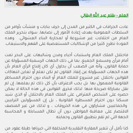
العلم - بقلم عبد الله البقالي
عادت الجرافات في الكثير من المدن إلى جرف بنايات و منشآت بأوامر من
السلطات العمومية بهدف إعادة الأمور إلى نصابها، سواء بتحرير الملك
العام من احتلالات غير مشروعة أو لمحاربة البناء العشوائي. وهذه
العودة تطرح كثيرا من الإشكاليات المستعصية على الفهم والاستيعاب
.
فاحتلال الملك العام واستنبات أحياء ومدن وشاليهات على البحر تمت
أمام مرأى ومسمع الجميع، بما في ذلك الجهات الرسمية المسؤولة عن
حماية القانون، وأنه من الصعب أن يحاول أي كان إقناع الرأي العام بأن
هذه الجهات المسؤولة عن إنفاذ القانون لم تكن تعلم أو تعاين انتهاكات
القوانين باحتلال غير مشروع للملك العام أو البناء دون احترام المساطر
القانونية المعمول بها
.
بل يجب الاعتراف بأن كل ذلك تم بعلمها، إن لم
نقل بمباركة صريحة منها
.
لذلك فخرق القوانين في هذه الحالة لا يمكن
حصره على الشخص المترامي على الملك العام بالاحتلال أو الذي شيد
مسكنا دون احترام المسطرة القانونية ، بل إن المسؤولين الترابيين
والجماعيين مشاركون في هذه الخروقات ، و لذلك من غير المنصف
الاقتصار على معاقبة المواطن دون أن تطال المساءلة و المحاسبة
الجهة التي لم تقم بتطبيق القانون وحمايته
.
كنا
نأمل
أن
تتغير
المقاربة
التقليدية
المتخلفة
التي
خبرناها
طيلة
عقود
من