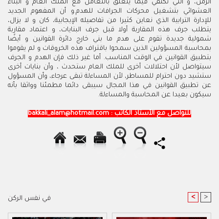
الزمن
،
و
التي
تكتفي
فيما
يتعلق
بالتعامل
مع
الملك
العام
و
البناء
العشوائي
بتشغيل
محركات
الجرافات
للهدم
.
و
أن
المفهوم
الجديد
للإدارة
الترابية
الذي
نعاين
كثيرا
من
تفاصيله
الإيجابية
،
كان
و
لا
يزال،
يتطلب
جرف
هذه
المقاربة
أولا
قبل
جرف
البنايات
،
و
اعتماد
مقاربة
شمولية
جديدة
تقوم
على
هدم
ما
بني
خارج
دائرة
القوانين
و
أيضًا
بمحاسبة
المسؤولين
الذين
سمحوا
باقتراف
هذه
الخروقات
و
لم
يقوموا
بتطبيق
القوانين
في
الوقت
المناسب
.
أما
غير
ذلك
فإن
الهدم
و
الجرف
سيتواصل
لأن
احتلالات
أخرى
للملك
العام
ستحدث
،
و
أن
بنايات
أخرى
ستشيد
دون
احترام
للمساطر
،
لأن
المساءلة
تبقى
عرجاء
،
و
أن
المسؤول
عن
تطبيق
القوانين
في
هذا
المجال
سيبقى
دائما
مطمئنا
و
واثقا
بأنه
سيكون
بعيدا
عن
المحاسبة
و
المساءلة
.
للتواصل مع الأستاذ الكاتب
: bakkali_alam@hotmail.com
<
>
في نفس الركن