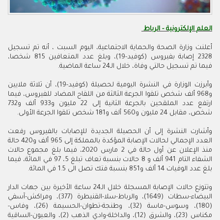
العلم الإلكترونية - الرباط
أعلنت وزارة الصحة والحماية الاجتماعية، اليوم السبت ، أنه تم تسجيل
2328 إصابة بفيروس (كوفيد-19)، وبلغ عدد المتعافين 815 شخصا،
فيما تم تسجيل حالتي وفاة، خلال الـ24 ساعة الماضية.
وأبرزت الوزارة في النشرة اليومية لحصيلة (كوفيد-19)، أن ثلاثة ملايين
و968 ألف شخص تلقوا الجرعة الثالثة من اللقاح المضاد للفيروس، فيما
ارتفع عدد الملقحين بالجرعة الثانية إلى 22 مليون و933 ألف و732
شخص، مقابل 24 مليون و560 ألف و181 شخص تلقوا الجرعة الأولى.
وأشارت النشرة إلى أن الحصيلة الجديدة للإصابات بالفيروس رفعت
العدد الإجمالي لحالات الإصابة المؤكدة بالمملكة إلى 965 ألف و420 حالة
منذ الإعلان عن أول حالة في 2 مارس 2020، فيما بلغ مجموع حالات
الشفاء التام 941 ألف و 8 حالات بنسبة تعاف تبلغ 5، 97 في المائة، فيما
بلغ عدد الوفيات 14 ألف و851 بنسبة فتك تصل الى 1.5 في المائة.
وتتوزع حالات الإصابة المسجلة خلال الـ24 ساعة الأخيرة بين جهات الدار
البيضاء-سطات (1649)، والرباط-سلا-القنيطرة (377)، ومراكش-آسفي
(180)، وسوس-ماسة (32)، وطنجة-تطوان-الحسيمة (26)، وفاس-
مكناس (23)، والشرق (12)، والداخلة-وادي الذهب (2)، والعيون-الساقية