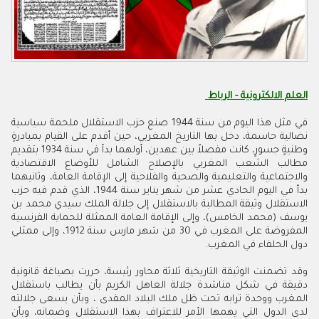
العلم الالكترونية - الرباط
في مثل هذا اليوم من سنة 1944 صنع حزب الاستقلال ملحمة سياسية
نضالية حاسمة، دخل بها التاريخ المغربي، حين أقدم على القيام بمبادرةٍ
وطنيةٍ جسورٍ، كانت مفصلاً بين عهدين، أولهما بدأ في سنة 1934 بتقديم
مطالب الشعب المغربي بالإصلاح الشامل للأوضاع الاقتصادية
والاجتماعية والتعليمية والصحية والفلاحية إلى الإقامة العامة، وثانيهما
بدأ في اليوم الحادي عشر من شهر يناير سنة 1944، الذي قدم فيه حزب
الاستقلال وثيقة المطالبة بالاستقلال إلى جلالة الملك سيدي محمد بن
يوسف (محمد الخامس)، وإلى الإقامة العامة الممثلة للحماية الفرنسية
المفروضة على المغرب في 30 من شهر مارس سنة 1912، وإلى ممثلي
دول الحلفاء في المغرب.
وقد تضمنت الوثيقة التاريخية ثلاثة محاور رئيسة، حررت بصياغة قانونية
دقيقة في شكل مناشدة جلالة العاهل الكريم بأن يطالب باستقلال
المغرب ووحدة ترابه تحت ظل ملك البلاد المفدى ، وبأن يسعى جلالته
لدى الدول التي يهمها الأمر للاعتراف بهذا الاستقلال وضمانه، وبأن