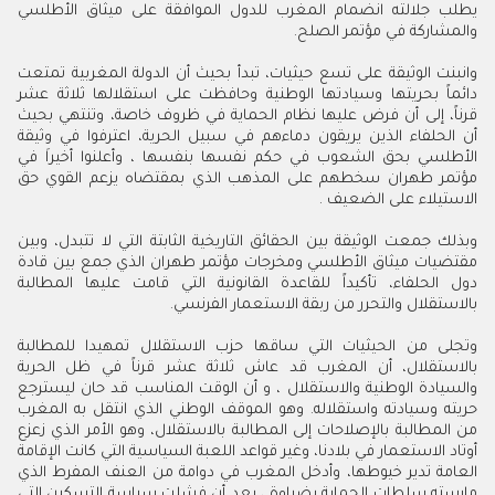
يطلب جلالته انضمام المغرب للدول الموافقة على ميثاق الأطلسي
والمشاركة في مؤتمر الصلح.
وانبنت الوثيقة على تسع حيثيات، تبدأ بحيث أن الدولة المغربية تمتعت
دائماً بحريتها وسيادتها الوطنية وحافظت على استقلالها ثلاثة عشر
قرناً، إلى أن فرض عليها نظام الحماية في ظروف خاصة، وتنتهي بحيث
أن الحلفاء الذين يريقون دماءهم في سبيل الحرية، اعترفوا في وثيقة
الأطلسي بحق الشعوب في حكم نفسها بنفسها ، وأعلنوا أخيراَ في
مؤتمر طهران سخطهم على المذهب الذي بمقتضاه يزعم القوي حق
الاستيلاء على الضعيف .
وبذلك جمعت الوثيقة بين الحقائق التاريخية الثابتة التي لا تتبدل، وبين
مقتضيات ميثاق الأطلسي ومخرجات مؤتمر طهران الذي جمع بين قادة
دول الحلفاء، تأكيداً للقاعدة القانونية التي قامت عليها المطالبة
بالاستقلال والتحرر من ربقة الاستعمار الفرنسي.
وتجلى من الحيثيات التي ساقها حزب الاستقلال تمهيدا للمطالبة
بالاستقلال، أن المغرب قد عاش ثلاثة عشر قرناً في ظل الحرية
والسيادة الوطنية والاستقلال ، و أن الوقت المناسب قد حان ليسترجع
حريته وسيادته واستقلاله. وهو الموقف الوطني الذي انتقل به المغرب
من المطالبة بالإصلاحات إلى المطالبة بالاستقلال، وهو الأمر الذي زعزع
أوتاد الاستعمار في بلادنا، وغير قواعد اللعبة السياسية التي كانت الإقامة
العامة تدير خيوطها، وأدخل المغرب في دوامة من العنف المفرط الذي
مارسته سلطات الحماية بضراوة ، بعد أن فشلت سياسة التسكين التي