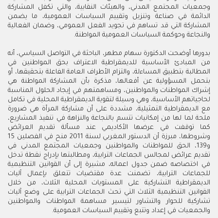
وجمعيات المجتمع المدني، والهيئات النقابية، والتي تكفل المشاركة
الدائمة في صناعة وتنزيل وتقييم السياسات العمومية، ما يضمن
المشاركة التي قد تساهم في تجويد الفعل العمومي، وضمان الفعالية
والنجاعة وحوكمة السياسات العمومية المواطنة.
بدورها أوضحت الدكتورة سهام مطهر، الباحثة في التواصل السياسي، أنه
من المبادئ الأساسية للديمقراطية الاعتراف بحق المواطنين في
المطالبة بتطبيق المساءلة، والتزام الأطراف العامة الفاعلة بتحقيقها، أو
بتحمل المسؤولية عن أفعالها، مذكرة بأن المشاركة المواطنة هي
إشراك المواطنات والمواطنين، ومساهمتهم في إيجاد الحلول المناسبة
لحاجياتهم الأساسية، وهي وسيلة لتقوية الديمقراطية المحلية في تكامل
مع الديمقراطية التمثيلية، مشددة على أن مشاركة المرأة هي ضرورة
ملحة لما لها من إمكانيات تتسم بالنجاعة والنزاهة في تنفيذ المشاريع،
كما توقفت في عرضها الأكاديمي عند مسألة تقديم العرائض
وشروطها، مبرزة أن الدستور المغربي لسنة 2011 منح في الفصلين 15
و139، الحق للمواطنات والمواطنين وجمعيات المجتمع المدني في
تقديم عرائض لمجالس الجماعات الترابية، ومطالبتها بإدراج نقطة تدخل
في اختصاصه ضمن جدول اعماله، مشيرة إلى أن القوانين التنظيمية
للجماعات الترابية، تضمنت عدة مقتضيات تتعلق بإعمال آليات
الديمقراطية التشاركية على المستويات المحلية الثلاث، من خلال
القوانين التنظيمية الثلاث التي تحث الجماعات الترابية على وضع آليات
تشاركية للحوار والتشاور لتيسير مساهمة المواطنات والمواطنين
والجمعيات في إعداد وتتبع وتقييم السياسات العمومية.