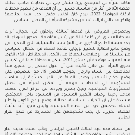
مكانة المرأة في المجتمع، برزت بشكل جلي في خطابات صاحب الجلالة
حفظه الله في أكثر من مناسبة، مشيرا إلى أن الهدف من تنظيم محطات
قافلة المواطنة 2022، يروم خلق نقاش حقيقي حول مبدأ المناصفة
والاكراهات التي لازالت تحد من مشاركة المرأة في المجال السياسي.
وبخصوص العروض التي قدمها أساتذة وباحثون في المجال، أبرزت
بهيجة العسري، في كلمة نيابة عن رئيس مقاطعة الصخور السوداء، أنه
بعد هيمنة الطابع الذكوري على المؤسسات التمثيلية، شرع المغرب في
وضع تدابير انتقالية للتمييز الإيجابي لفائدة النساء في المجال السياسي
عبر سلسلة من الإصلاحات للحفاظ على التحول الديمقراطي الذي انخرط
فيه المغرب، موضحة أن دستور 2011، شكل منعطفا هاما في تكريس
حقوق المرأة، من خلال تأكيده على أن الدول تسعى إلى تحقيق مبدأ
المناصفة بين النساء والرجال بموجب الفصل 19، مع التنصيص على
وضع أحكام لتسهيل وصول المرأة على قدر المساواة إلى مناصب
المسؤولية في الانتخابات، مردفة أن تمكين المرأة من تحمل
المسؤوليات السياسية، رهين بتعزيز وجودها في مراكز القرار، بصفته
مدخلا وحيدا لإحداث التغيير المنشود في المنشود داخل المجتمع،
مشددة على أن الأحزاب السياسية، مطالبة بوضع برامج لتكوين وتأطير
النساء لجعلهن جزءا من الحياة السياسية، وليس مجرد آلية لتأثيت
الفضاء الحزبي، بل يجب تشجيعهن على المشاركة في صنع القرار
الحزبي.
من جهته، قدم عبد المالك لكحيلي البرلماني ونائب عمدة مدينة الدار
البيضاء، ورئيس مقاطعة عين الشق سابقا، عرضا حول موضوع: "المرأة