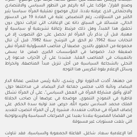
وصنع القرار"، مؤكدا على أنه بالرغم من التطور السياسي والاقتصادي
والاجتماعي الذي عرفته بلادنا، لازال موضوع تمثيلية المرأة سياسيا يثير
الكثير من التساؤلات، رغم التنصيص عليه في المادة 19 من الدستور
الحالي، متسائلا في السياق ذاته عن الإعاقات التي لازالت تحول دون
تحقيق هذا المبدأ، وهل ذلك مرتبط بإعاقة تشريعية أو سياسية أو
مهنية، قبل أن يذكر بأن المرأة لم تحصل على حق التصويت إلا في
انتخابات سنة 1962، ثم الحق في الترشح سنة 1982، قبل أن تنال
مجموعة من الحقوق بالتدرج، مضيفا أن مناصب المسؤولية للمرأة تبقى
ضعيفة جدا، خصوصا في المؤسسات الكبرى ضمن ما يسمى
بالتعيينات في المناصب العليا، مشددا على أن الأحزاب مدعوة إلى
التحلي بالشجاعة السياسية من أجل تنزيل مبدأ المناصفة، وانخراط
وسائل الإعلام بقوة لتكريس هذا التوجه.
من جهتها، أكدت الدكتورة نوال رشدي، نائبة رئيس مجلس عمالة الدار
البيضاء، ونائبة كاتب مجلس جماعة الدار البيضاء، في مداخلتها حول:
"آفاق وأفق مشاركة المرأة في العمل السياسي"، على أن المرأة تشكل
قاطرة في النموذج التنموي، موضحة في عرضها أن صاحب الجلالة
الملك محمد السادس نصره الله، حرص منذ توليه سدة الحكم، على
إنصاف المرأة في مجالات متعددة، مشيرة إلى أن المرأة انتصرت للعديد
من القضايا المصيرية ببلادنا بعيدا عن الصراعات السياسية والإيديولوجية
التي بلغت مستويات غير مسبوقة.
أما الإعلامية سعاد شاغل، الفاعلة الجمعوية والسياسية، فقد تناولت