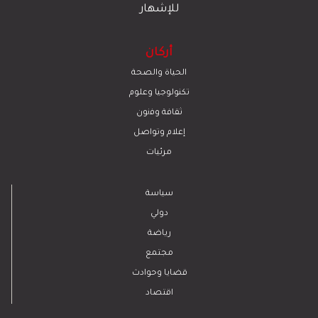
للإشهار
أركان
الحياة والصحة
تكنولوجيا وعلوم
ﺛﻘﺎﻓﺔ وﻓﻧون
إعلام وتواصل
مرئيات
سياسة
دولي
رياضة
مجتمع
قضايا وحوادث
اقتصاد