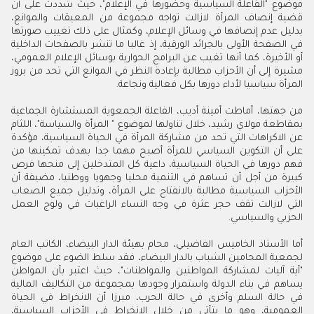
موضوع "الفاعلة السياسية وحضورها في الإعلام"، حيث شددت على أن
قضية إنصاف المرأة لازالت تواجه مجموعة من المعيقات والموانع،
بدليل عدم إنصافها في وسائل الإعلام، وكمثال على ذلك تغييب صورتها
في الصفحة الأولى بالجرائد الورقية، إذ غالبا ما تنشر بالصفحات الداخلية
أو الأخيرة، كما أنها تغيب عن البرامج الحوارية بوسائل الإعلام العمومي،
مشيرة إلى أن الأحزاب مطالبة بإعادة النظر في الموانع التي تحد من بروز
المرأة سياسيا لأداء دورها بكل فعالية ونجاعة.
من جهتها، أماطت أمينة أديب، الفاعلة الجمعوية المستشارة الجماعية
بمقاطعة مولاي رشيد، خلال تناولها لموضوع " المرأة والسياسة"، اللثام
عن الاكراهات التي تحد من مشاركة المرأة في الحياة السياسية، مؤكدة
على أن التكوين السياسي للمرأة أصبح مهما جدا بهدف تمكينها من
فهم دورها في الحياة السياسية، داعية كل المتدخلين إلى منحها فرص
كبيرة من أجل أن تساهم في التنمية محليا وجهويا ووطنيا، مضيفة أن
الأحزاب السياسية مطالبة بالانفتاح على المرأة، وتدليل جميع الصعاب
التي لازالت تقف حجر عثرة في وجه النساء الراغبات في ولوج العمل
الحزبي والسياسي.
أما الأستاذ الخاميس الفاضيلي، محام بهيئة الدار البيضاء، الكاتب العام
لجمعية المحامين الشباب بالدار البيضاء، فقد سلط الضوء على موضوع
"أية آليات لمشاركة المواطنين والمواطنات"، حيث اعتبر بأن المواطن
يساهم في بناء الدولة واستمرار وجودها بمجموعة من التكاليف المالية
في حالة السلم وأخرى في حالة الحرب، مبرزا أن الانخراط في الحياة
العمومية، وهو ما يتأتى من خلال الانخراط في الأحزاب السياسية،