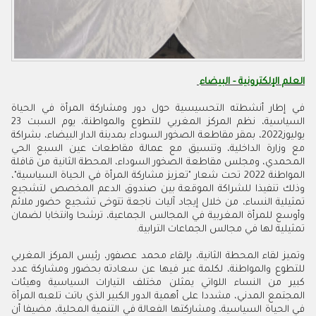
العلم الإلكترونية - البيضاء
في إطار أنشطته التحسيسية حول دور ومشاركة المرأة في الحياة
السياسية، نظم المركز المغربي للتطوع والمواطنة، يوم السبت 23
يوليوز2022، بمقر مقاطعة الصخور السوداء بمدينة الدار البيضاء، بشراكة
مع وزارة الداخلية، وتنسيق مع عمالة مقاطعات عين السبع الحي
المحمدي، ومجلس مقاطعة الصخور السوداء، المحطة الثانية من قافلة
المواطنة 2022 تحت شعار "تعزيز مشاركة المرأة في الحياة السياسية"،
وذلك تنفيذا للشراكة الموقعة بين صندوق الدعم المخصص لتشجيع
تمثيلية النساء، من خلال إيجاد آليات ناجعة تتوخى تشجيع حضور ملائم
وأوسع للمرأة المغربية في المجالس الجماعية، ترشحا وانتخابا لضمان
تمثيلية لها في مجالس الجماعات الترابية.
وتميز لقاء المحطة الثانية، بإلقاء محمد عصفور، رئيس المركز المغربي
للتطوع والمواطنة، لكلمة عبر فيها عن سعادته بحضور ومشاركة عدد
كبير من النساء اللواتي يمثلن مختلف التيارات السياسية وهيئات
المجتمع المدني، مشددا على أهمية الدور الكبير الذي باتت تلعبه المرأة
في الحياة السياسية، ومشاركتها الفعالة في التنمية المحلية، مضيفا أن