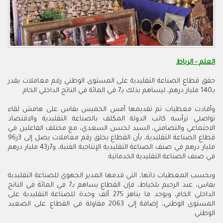
العلم - الرباط
حقق قطاع الصناعة التقليدية على المستوى الوطني رقم معاملات يقدر
بـ140 مليار درهم، ل
يساهم بذلك بـ7 في المائة في الناتج الداخلي الخام.
وأفادت معطيات تم تقديمها أمس الخميس بفاس على هامش لقاء
تواصلي ترأسه كاتب الدولة المكلف بالصناعة التقليدية والاقتصاد
الاجتماعي والتضامني، السيد لحسن السعدي، مع مختلف الفاعلين في
قطاع الصناعة التقليدية، بأن القطاع يخلق رقم معاملات يصل إلى 3ر96
مليار درهم في صنف الصناعة التقليدية الإنتاجية الفنية، و7ر43 مليار درهم
في صنف الصناعة التقليدية الخدماتية.
وبحسب المعطيات ذاتها، التي قدمها المدير الجهوي للصناعة التقليدية
بفاس، عبد الرحيم بلخياط، فإن القطاع يساهم بـ7 في المائة في الناتج
الداخلي الخام، ويوجد ما يناهز 275 ألف وحدة للصناعة التقليدية على
المستوى الوطني، إضافة إلى 2063 مقاولة في القطاع على الصعيد
الوطني.