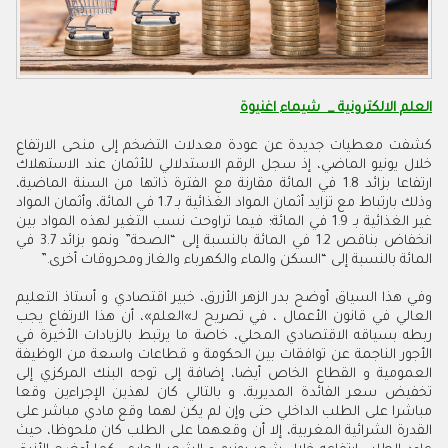
العلم الالكترونية _ شيماء اغنيوة
كشفت معطيات جديدة عن عودة معدلات التضخم إلى منحى الارتفاع
خلال يونيو الماضي، إذ سجل الرقم الاستدلالي للأثمان عند الاستهلاك
ارتفاعا بزائد 1.8 في المائة مقارنة مع الفترة ذاتها من السنة الماضية،
وذلك بارتباط مع تزايد أثمان المواد الغذائية بـ 1.7 في المائة، وأثمان المواد
غير الغذائية بـ 1.9 في المائة؛ فيما تراوحت نسب التغير لهذه المواد بين
انخفاض بناقص 1.2 في المائة بالنسبة إلى “الصحة” ونمو بزائد 3.7 في
المائة بالنسبة إلى “السكن والماء والكهرباء والغاز ومحروقات أخرى
”.
وفي هذا السياق أوضح بدر الزهر الأزرق، خبير اقتصادي و أستاذ التعليم
العالي في قانون الأعمال ، في تصريح لـ»العلم»، أن هذا الارتفاع يجب
ربطه بسياقه الاقتصادي المحلي، خاصة ما يرتبط بالزيادات الأخيرة في
الأجور الناجمة عن توافقات بين الحكومة و قطاعات واسعة من الوظيفة
العمومية و القطاع الخاص أيضا، إضافة إلى توجه البنك المركزي إلى
تخفيض سعر الفائدة المديرية، و بالتالي كان لهذين الإجراءين وقعا
مباشرا على الطلب الداخلي حتى وإن لم يكن لهما وقع مادي مباشر على
القدرة الشرائية المغربية، إلا أن وقعهما على الطلب كان ملحوظا، حيث