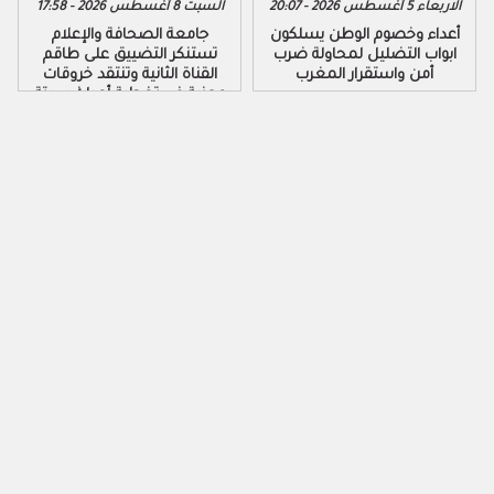
الاربعاء 5 أغسطس 2026 - 20:07
السبت 8 أغسطس 2026 - 17:58
أعداء وخصوم الوطن يسلكون
جامعة الصحافة والإعلام
ابواب التضليل لمحاولة ضرب
تستنكر التضييق على طاقم
أمن واستقرار المغرب
القناة الثانية وتنتقد خروقات
مهنية في تغطية أحداث سبتة