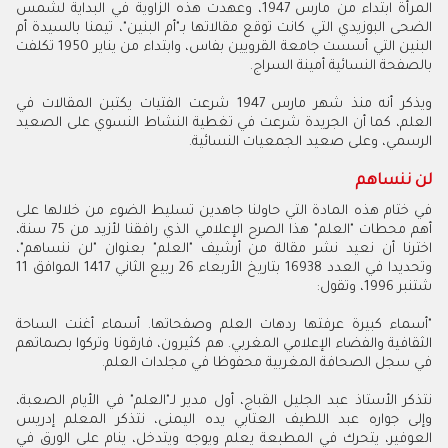
المرأة ابتداء من مارس 1947، وعهدت هذه الزاوية في البداية لشمس
الضحى البوزيدي التي كانت توقع مقالاتها بـ"أم البنين"، تيمنا بالسيدة أم
البنين التي أسست جامعة القرويين بفاس، وابتداء من يناير 1950 تكلفت
بالصفحة النسائية أمينة السراج.
ويذكر أنه منذ شهر مارس 1947 شرعت الفتيات يكتبن المقالات في
العلم، كما أن الجريدة شرعت في تغطية النشاط النسوي على الصعيد
الرسمي، وعلى صعيد الجمعيات النسائية.
لن ننساهم
في ختام هذه المادة التي حاولنا جاهدين تسليط الضوء من خلالها على
أهم محطات "العلم" هذا الصرح الإعلامي الذي رافقنا لأزيد من 75 سنة،
اخترنا أن نعيد نشر مقالة من أرشيف "العلم" بعنوان "لن ننساهم"،
وتحديدا في العدد 16938 بتاريخ الأربعاء 26 ربيع الثاني 1417 الموافق 11
شتنبر 1996، وتقول:
"أسماء كبيرة عرفتها ردهات العلم وصفحاتها. أسماء أغنت الساحة
الثقافية والفضاء الإعلامي المغربي. هم كثيرون، فارقونا وتركوا بصماتهم
في سجل الصحافة المغربية محفوظا في مجلدات العلم.
نتذكر الأستاذ عبد الجليل القباج، أول مدير لـ"العلم" في الأيام الصعبة،
وإلى جواره عبد اللطيف العتابي يده اليمنى، نتذكر المعلم إدريس
العوفير، يتحرك في المطبعة يعلم ويوجه ويتدخل، ينام على الورق في