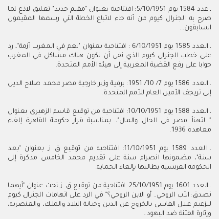
ـ عدد 1584 يوم 5/10/1951: افتتاحية بعنوان "مقيم جديد" تعليق لاذع لما
صرح به الجنرال كيوم من أنه جاء لاتباع الخطة التي رسمها المقيمون
السابقون...
ـ العدد 1585 يوم 6/10/1951 : افتتاحية بعنوان "نعم في المغرب أزمة"، رد
على خطب الجنرال كيوم الذي نفى أن تكون هناك مشاكل في المغرب
جوابا على رفع القضية المغربية إلى هيئة الأمم المتحدة.
ـ العدد 1586 يوم 7/ 10/ 1951: برقية وزير خارجية مصر محمد صلاح الدين
إلى تريجف الأمين العام للأمم المتحدة.
ـ العدد 1588 يوم 10/10/1951: افتتاحية من توقيع قاسم الزهيري بعنوان
" لتهنأ مصر في الحال والمال"، بمناسبة قرار حكومة القاهرة إلغاء
معاهدة 1936.
ـ العدد 1589 يوم 11/10/1951: افتتاحية من توقيع ق. ز بعنوان "بعد
سنة"، مضمونها انصرام سنة على تقديم محمد الخامس مذكرة إلى
الحكومة الفرنسية يطالبها بإلغاء الحماية.
ـ العدد 1601 يوم 25/10/1951: افتتاحية من توقيع ق. ز تحت عنوان "أيهما
نصدق: الأب الروحي.. أو الابن الروحي؟" في الرد على اتهامات الجنرال كيوم
للزعيم علال الفاسي بالخروج عن الدين وخيانة البلاد والملك، والعنصرية،
وإثارة الفتنة ضد اليهود..