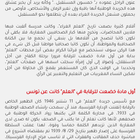
عنون الراحل عموده بـ" خمسون المستقبل..." وكأنه يريد أن يخبر عشاق
هذه الجريدة الوطنية أنها باقية وإن تغير الزمان والأشخاص، فأوصى من
يحملون مشعل الجريدة الغراء بعده أن يتطلعوا نحو المستقبل.
أقلام كثيرة بصمت تاريخ "العلم الغراء"، وكانت مدرسة ألقيت فيها
ملايين المحاضرات، وتخرج منها كبار الصحافيين المغاربة، فلا يكفي أن
تكون كاتبا لتصبح من أقلامها بل ينبغي أن تجمع ما بين الكتابة
الصحافية والمواطنة، أن تكون كاتبا صحافيا مواطنا قبل كل شيء. في
هذا الركن سوف نستحضر مع قرائنا الكرام بعض أبرز محطات "العلم"
بداية من أول مادة خضعت للرقابة مرورا برحلة الكفاح من أجل
الاستقلال، وُصولا إلى أول إمرأة سجلت اسمها في صفحات "العلم"،
وتحديدا في الوقت الذي كان المستعمر يقمع كل محاولة من أجل
تمكين النساء المغربيات من التعليم والتعبير عن الرأي.
أول مادة خضعت للرقابة في "العلم" كانت عن تونس
مع تأسيس جريدة "العلم" في 11 شتنبر 1946 كان الظهير الخاص
بالرقابة (تفننت الإدارة الفرنسية، منذ أن سمحت بإنشاء الصحف الوطنية
في 1933، في محاربة الكلمة التي يكتبها رواد الحركة الوطنية في
صحفهم، لأنها كانت تعلم أن ما يكتب في الصحف يكون له صدى لدى
المغاربة الذين تزيدهم الكلمة حماسا وقوة، لهذا عملت السلطة
الفرنسية على إصدار ظهير بتاريخ 29/ 8/ 1939 تم بمقتضاه الشروع في
مباشرة حذف المقالات والفقرات التي لا تناسب مزاج الإدارة الفرنسية)،