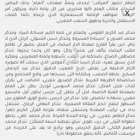
انتظار حضور "المراقب" ليحذف ويملأ صفحات "العلم" بذلك البياض
الشجاع، فكتاب العلم كانوا متحررين من كل رقابة ذاتية، ويتركون أمر
"الرقابة" لموظف الإقامة الاستعمارية الذي تزعجه دائما كلمات
الاستقلال والحرية وحقوق الشعب المغربي.
نتذكر عبد الكريم الفلوس، وللعلم في قلبه الكبير مساحة كبيرة، ونتذكر
محمد المدور، و "حسناه} المشرقة. ونتذكر حسن التسولي، الرجل الذي لا
ينام، حين يقرأ القارئ صفحة الدار البيضاء في العلم، يتصور أن طاقم
مكتب البيضاء يتألف من عشرة رجال، وهو كان وحيدا ينجزها. نتذكر
مصطفى الصباغ، بضحكته من القلب، بأسلوبه ولغته المتميزين، وبفكره
الذي يسبق عمره، نتذكر حبيبنا حمادي العوفير، الذي سجلت آلة تصويره
الأيام الدقيقة في بعض تاريخ المغرب الدقيق. نتذكر عبد الرحمان
السايح، بخطه الصعب، وبكتاباته التي ينسجها من واقع المجتمع ومن
شخصياته الطريفة الغريبة. نتذكر الصديق بلعربي، الصامت في نكران
للذات قليل المثال، نتذكر محمد السوسي أبودرار، يطل على العلم
بصفحته الفنية الخصبة، قبل أن ينتقل إلى باريس ليكون أول مايسترو
مغربي بشهادة تخصص عليا. نتذكر ابن ادريس، يضع الورق المقوى بين
السطور لينفخ حجم المقالة الصغيرة، نتذكر التهامي الرغاي، تشتغل
يداه في تركيب الصفحة وتشتغل شفتاه بقراءة القرآن الكريم جهرا،
نتذكر الطاهر بلعربي، في روحه العذبة المرحة. نتذكر محمد باهي، يخطو
خطواته الأولى في درب طويل شاق يعطيه اسمه المتلألئ. نتذكر محمد
ابراهيم الكتاني، الدقيق الحريص وهو يراجع ما يفد على الجريدة من
مراسلات الأقاليم، كأنه يحقق مخطوطا ناذرا.