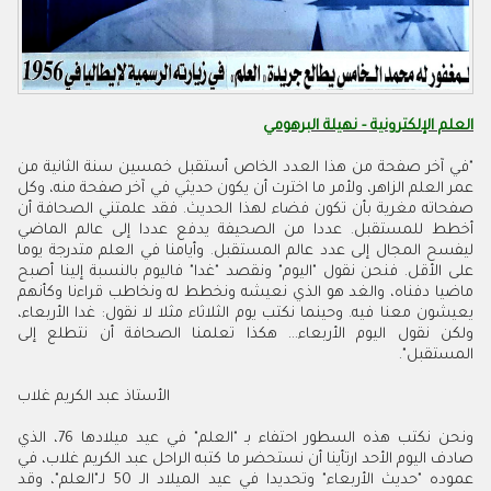
العلم الإلكترونية - نهيلة البرهومي
"في آخر صفحة من هذا العدد الخاص أستقبل خمسين سنة الثانية من
عمر العلم الزاهر، ولأمر ما اخترت أن يكون حديثي في آخر صفحة منه، وكل
صفحاته مغرية بأن تكون فضاء لهذا الحديث. فقد علمتني الصحافة أن
أخطط للمستقبل. عددا من الصحيفة يدفع عددا إلى عالم الماضي
ليفسح المجال إلى عدد عالم المستقبل. وأيامنا في العلم متدرجة يوما
على الأقل. فنحن نقول "اليوم" ونقصد "غدا" فاليوم بالنسبة إلينا أصبح
ماضيا دفناه، والغد هو الذي نعيشه ونخطط له ونخاطب قراءنا وكأنهم
يعيشون معنا فيه. وحينما نكتب يوم الثلاثاء مثلا لا نقول: غدا الأربعاء،
ولكن نقول اليوم الأربعاء... هكذا تعلمنا الصحافة أن نتطلع إلى
المستقبل".
الأستاذ عبد الكريم غلاب
ونحن نكتب هذه السطور احتفاء بـ "العلم" في عيد ميلادها 76، الذي
صادف اليوم الأحد ارتأينا أن نستحضر ما كتبه الراحل عبد الكريم غلاب، في
عموده "حديث الأربعاء" وتحديدا في عيد الميلاد الـ 50 لـ"العلم"، وقد