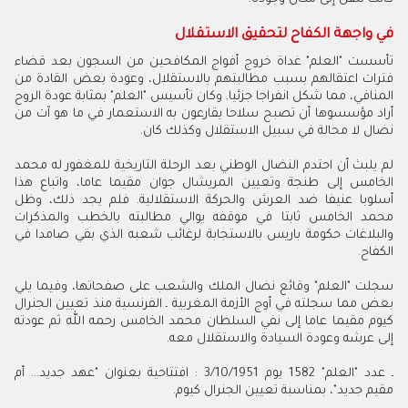
في واجهة الكفاح لتحقيق الاستقلال
تأسست "العلم" غداة خروج أفواج المكافحين من السجون بعد قضاء
فترات اعتقالهم بسبب مطالبتهم بالاستقلال، وعودة بعض القادة من
المنافي، مما شكل انفراجا جزئيا. وكان تأسيس "العلم" بمثابة عودة الروح
أراد مؤسسوها أن تصبح سلاحا يقارعون به الاستعمار في ما هو آت من
نضال لا محالة في سبيل الاستقلال وكذلك كان.
لم يلبث أن احتدم النضال الوطني بعد الرحلة التاريخية للمغفور له محمد
الخامس إلى طنجة وتعيين المريشال جوان مقيما عاما، واتباع هذا
أسلوبا عنيفا ضد العرش والحركة الاستقلالية. فلم يجد ذلك، وظل
محمد الخامس ثابتا في موقفه يوالي مطالبته بالخطب والمذكرات
والبلاغات حكومة باريس بالاستجابة لرغائب شعبه الذي بقي صامدا في
الكفاح.
سجلت "العلم" وقائع نضال الملك والشعب على صفحاتها، وفيما يلي
بعض مما سجلته في أوج الأزمة المغربية ـ الفرنسية منذ تعيين الجنرال
كيوم مقيما عاما إلى نفي السلطان محمد الخامس رحمه الله ثم عودته
إلى عرشه وعودة السيادة والاستقلال معه.
ـ عدد "العلم" 1582 يوم 3/10/1951 : افتتاحية بعنوان "عهد جديد... أم
مقيم جديد"، بمناسبة تعيين الجنرال كيوم.