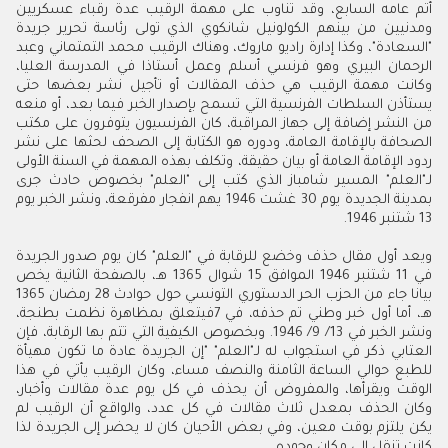
أتم عامه السابع، وقد تناوب على مهمة الرقيب عدة رقباء عسكريين
ومدنيين من بينهم الكولونيل شانكوي الذي تولى رئاسة تحرير جريدة
"السعادة"، وكذا إدارة راديو ماروك، وهناك الرقيب محمد التمتماني وعبد
الرحمان البيري وهو فرنسي أسلم وعمل أستاذا في المدرسة العليا،
وكانت مهمة الرقيب هي حذف المقالات أو تأجيل نشر بعضها حتى
يستأذن السلطات الفرنسية التي تسمح بإصدار الخبر فيما بعد، أو منعه
من النشر إضافة إلى جهاز المراقبة، كان الفرنسيون يتوفرون على مكتب
الصحافة بالإقامة العامة، ودوره هو الكتابة إلى الصحف لحثها على نشر
ردود الإقامة العامة أو بيان حقيقة، وتكلف بهذه المهمة في السنة الأولى
لـ"العلم" المسير شامباز الذي كتب إلى "العلم" بخصوص حادث جرى
بمدينة الجديدة يوم 30 غشت 1946 يهم انفجار مفرقعة، ونشر الخبر يوم
13 شتنبر 1946.
ويعد أول مقال حذف وخضع للرقابة في "العلم" كان يوم صدور الجريدة
في 11 شتنبر 1946 الموافق 15 شوال 1365 هـ، بالصفحة الثانية يخص
بيانا جاء من الحزب الحر الدستوري التونسي حول حوادث 28 رمضان 1365
هـ، أما أول خبر وطني تم حذفه، في 7فيتعلق بمظاهرة نظمت بطنجة،
ونشر الخبر في 13/ 9/ 1946. وبخصوص الكيفية التي تتم بها الرقابة، فإن
العتابي ذكر في استجواب له لـ"العلم" "إن الجريدة عادة ما تكون مهيأة
للطبع حوالي الساعة الثامنة والنصف مساء، وكان الرقيب يأتي في هذا
الوقت ويقرأها، والمفروض أن يحذف في كل يوم عدة مقالات وأخبار،
وكان الحذف بمعدل ثلاث مقالات في كل عدد، والواقع أن الرقيب لم
يكن يلتزم بوقت معين، وفي بعض الأحيان كان لا يحضر إلى الجريدة لذا
كانت تنقل إلى مكان وجوده.