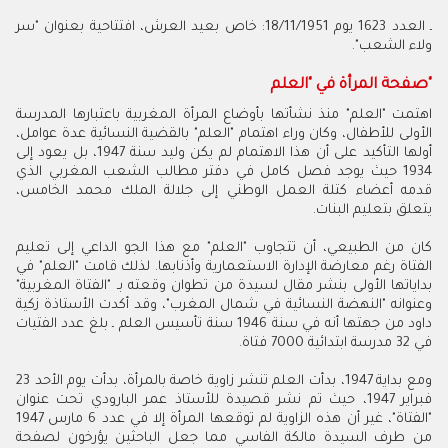
ـ العدد 1623 يوم 18/11/1951: خاص بعيد العرش، افتتاحية بعنوان "سر
ولاء الشعب".
صفحة المرأة في "العلم"
اهتمت "العلم" منذ نشأتها بأوضاع المرأة المغربية باعتبارها المدرسة
الأولى للأطفال، وكان وراء اهتمام "العلم" بالقضية النسائية عدة عوامل،
أولها التأكيد على أن هذا الاهتمام لم يكن وليد سنة 1947، بل يعود إلى
1934 حيث يوجد فصل كامل في دفتر مطالب الشعب المغربي الذي
قدمه أعضاء كتلة العمل الوطني إلى جلالة الملك محمد الخامس،
يتعلق بتعليم البنات.
كان من الطبيعي، أن تتجاوب "العلم" مع هذا الجو الداعي إلى تعليم
الفتاة رغم معارضة الإدارة الاستعمارية وأذنابها. لذلك قامت "العلم" في
بداياتها الأولى بنشر مقال لسيدة من تطوان وقعته بـ "الفتاة المغربية"
وعنوانه "النهضة النسائية في شمال المغرب"، وقد أكدت الأستاذة زكية
داود من جهتها أنه في سنة 1946 سنة تأسيس العلم ـ بلغ عدد الفتيات
في 32 مدرسة ابتدائية 7000 فتاة.
ومع بداية 1947، بدأت العلم تنشر زاوية خاصة بالمرأة، بدأت يوم الأحد 23
فبراير 1947، حيث تم نشر قصيدة للأستاذ عمر البارودي تحت عنوان
"الفتاة"، غير أن هذه الزاوية لم توقعها المرأة إلا في عدد 6 مارس 1947
من طرف السيدة مالكة الفاسي مما جعل الباحثين يؤرخون لصفحة